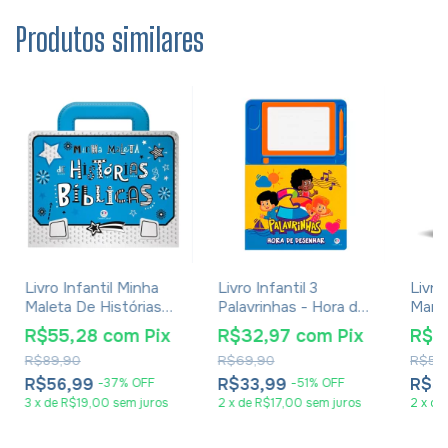
Produtos similares
Livro Infantil Minha
Livro Infantil 3
Livro
Maleta De Histórias
Palavrinhas - Hora de
Marav
Bíblicas
Desenhar | Lousa
- Cir
R$55,28
com
Pix
R$32,97
com
Pix
R$3
Magnética
R$89,90
R$69,90
R$59
R$56,99
R$33,99
R$3
-
37
%
OFF
-
51
%
OFF
3
x
de
R$19,00
sem juros
2
x
de
R$17,00
sem juros
2
x
de