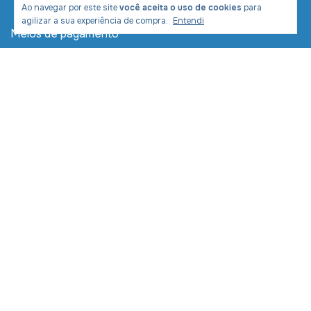
Ao navegar por este site
você aceita o uso de cookies
para
agilizar a sua experiência de compra.
Entendi
Meios de pagamento
Meios de envio
Desenvolvimento e Marketing:
Copyright LIVRARIA COM CRISTO COMERCIAL LTDA -
11391954000270 - 2026. Todos os direitos reservados.