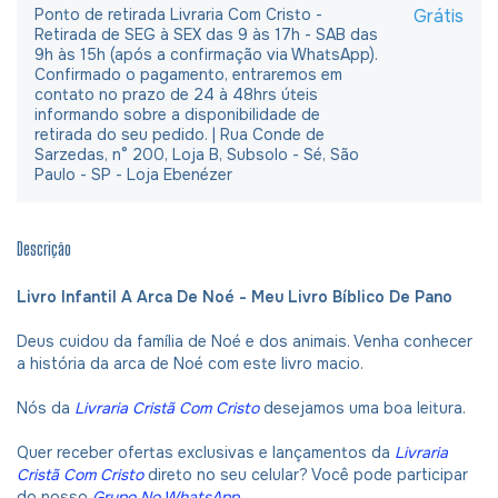
Ponto de retirada Livraria Com Cristo -
Grátis
Retirada de SEG à SEX das 9 às 17h - SAB das
9h às 15h (após a confirmação via WhatsApp).
Confirmado o pagamento, entraremos em
contato no prazo de 24 à 48hrs úteis
informando sobre a disponibilidade de
retirada do seu pedido. | Rua Conde de
Sarzedas, n° 200, Loja B, Subsolo - Sé, São
Paulo - SP - Loja Ebenézer
Descrição
Livro Infantil A Arca De Noé - Meu Livro Bíblico De Pano
Deus cuidou da família de Noé e dos animais. Venha conhecer
a história da arca de Noé com este livro macio.
Nós da
Livraria Cristã Com Cristo
desejamos uma boa leitura.
Quer receber ofertas exclusivas e lançamentos da
Livraria
Cristã Com Cristo
direto no seu celular? Você pode participar
do nosso
Grupo No WhatsApp
.