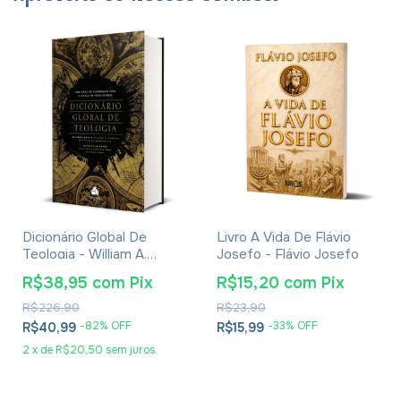
Dicionário Global De
Livro A Vida De Flávio
Teologia - William A.
Josefo - Flávio Josefo
Dyrness
R$38,95
com
Pix
R$15,20
com
Pix
R$226,90
R$23,90
-
82
% OFF
-
33
% OFF
R$40,99
R$15,99
2
x
de
R$20,50
sem juros