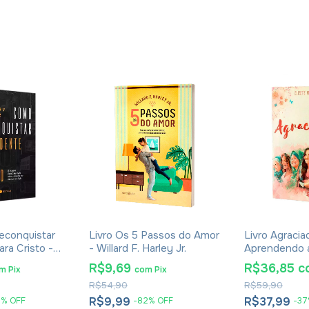
econquistar
Livro Os 5 Passos do Amor
Livro Agracia
ra Cristo -
- Willard F. Harley Jr.
Aprendendo a
r
Beleza do Ser
R$9,69
R$36,85
c
om
Pix
com
Pix
Malafaia
R$54,90
R$59,90
R$9,99
R$37,99
2
%
OFF
-
82
%
OFF
-
37