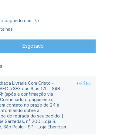
to
pagando com Pix
talhes
ja
irada Livraria Com Cristo -
Grátis
 SEG à SEX das 9 às 17h - SAB
5h (após a confirmação via
 Confirmado o pagamento,
em contato no prazo de 24 à
 informando sobre a
ade de retirada do seu pedido. |
e Sarzedas, n° 200, Loja B,
é, São Paulo - SP - Loja Ebenézer