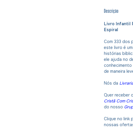
Descrição
Livro Infantil
Espiral
Com 333 dos pr
este livro é u
histórias bíbli
ele ajuda no d
conhecimento 
de maneira lev
Nós da
Livrari
Quer receber 
Cristã Com Cri
do nosso
Gru
Clique no link
nossas oferta