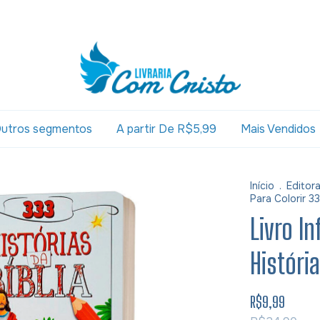
utros segmentos
A partir De R$5,99
Mais Vendidos
Início
.
Editor
Para Colorir 33
Livro In
História
R$9,99