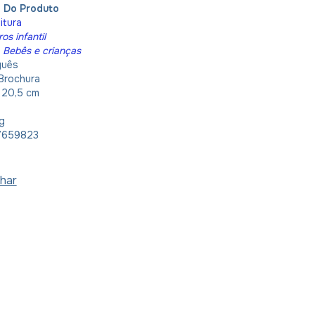
o Do Produto
itura
ros infantil
:
Bebês e crianças
guês
Brochura
x 20,5 cm
g
7659823
har