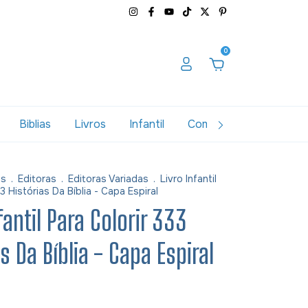
0
Biblias
Livros
Infantil
Combos
Variados
as
.
Editoras
.
Editoras Variadas
.
Livro Infantil
3 Histórias Da Bíblia - Capa Espiral
fantil Para Colorir 333
s Da Bíblia - Capa Espiral