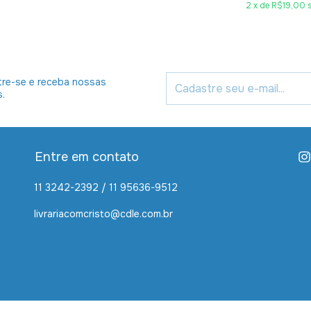
2
x
de
R$19,00
re-se e receba nossas
s.
Entre em contato
11 3242-2392 / 11 95636-9512
livrariacomcristo@cdle.com.br