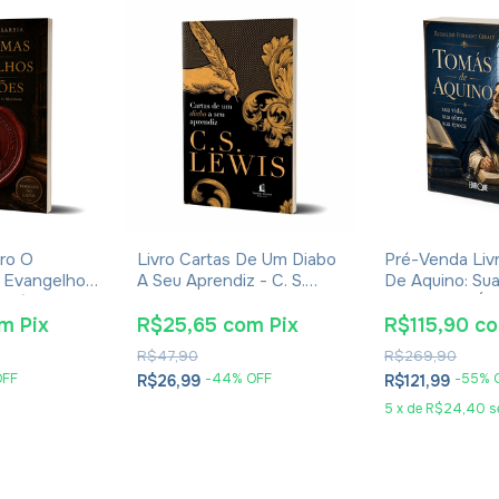
ro O
Livro Cartas De Um Diabo
Pré-Venda Liv
 Evangelhos
A Seu Aprendiz - C. S.
De Aquino: Sua
Eusébio De
Lewis - Brochura
Obra E Sua Ép
Eudaldo Forme
om
Pix
R$25,65
com
Pix
R$115,90
c
R$47,90
R$269,90
OFF
-
44
% OFF
-
55
% 
R$26,99
R$121,99
5
x
de
R$24,40
s