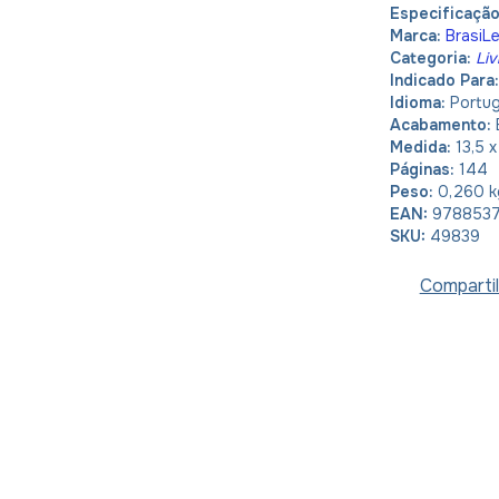
Especificaçã
Marca:
BrasiLe
Categoria:
Liv
Indicado Para
Idioma:
Portu
Acabamento:
Medida:
13,5 
Páginas:
144
Peso:
0,260 k
EAN:
978853
SKU:
49839
Compartil