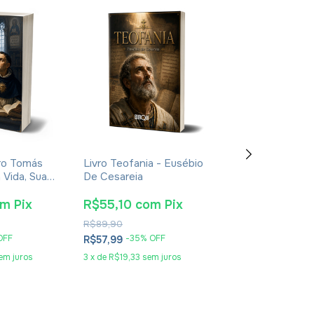
ro Tomás
Livro Teofania - Eusébio
Livro De Enoqu
 Vida, Sua
De Cesareia
- Apócrifo - Lu
oca -
Alexandre Sola
nt Giralt
om
Pix
R$55,10
com
Pix
R$25,65
co
R$89,90
R$41,90
OFF
-
35
% OFF
-
36
% O
R$57,99
R$26,99
em juros
3
x
de
R$19,33
sem juros