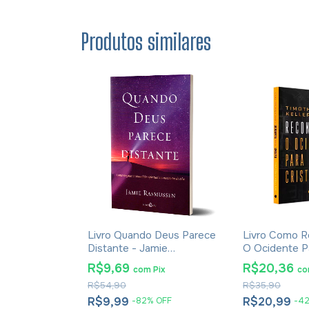
Produtos similares
m Média -
Livro Quando Deus Parece
Livro Como R
eta
Distante - Jamie
O Ocidente Pa
Rasmussen
Timothy Kelle
R$9,69
R$20,36
m
Pix
com
Pix
c
R$54,90
R$35,90
R$9,99
R$20,99
%
OFF
-
82
%
OFF
-
4