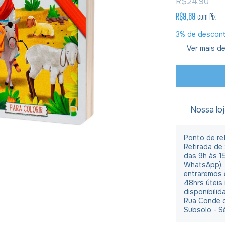
R$24,90
R$9,69
com
Pix
3% de descon
Ver mais de
Nossa lo
Ponto de ret
Retirada de
das 9h às 1
WhatsApp).
entraremos 
48hrs úteis
disponibilid
Rua Conde d
Subsolo - S