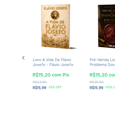
ção E A
Livro A Vida De Flávio
Pré-Venda Liv
cações Da
Josefo - Flávio Josefo
Problema Dos
rna Para A
E Soluções- 
tã - James K.
Cesareia
m
Pix
R$15,20
com
Pix
R$15,20
c
R$23,90
R$35,90
OFF
-
33
% OFF
-
55
% 
R$15,99
R$15,99