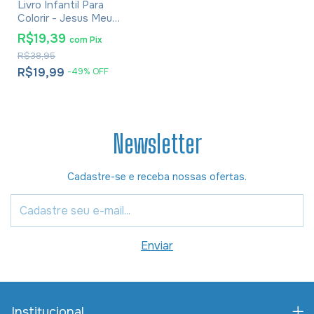
Livro Infantil Para
Colorir - Jesus Meu
Amigo Fiel - Capa
R$19,39
com
Pix
Espiral Grande Azul
R$38,95
R$19,99
-
49
%
OFF
Newsletter
Cadastre-se e receba nossas ofertas.
Institucional