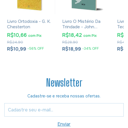
Livro Ortodoxia - G. K.
Livro O Mistério Da
Livro
Chesterton
Trindade - John
Teolo
Owen
Gilso
R$10,66
R$18,42
R$2
com
Pix
com
Pix
R$24,90
R$28,90
R$41,
R$10,99
R$18,99
R$2
-
56
%
OFF
-
34
%
OFF
Newsletter
Cadastre-se e receba nossas ofertas.