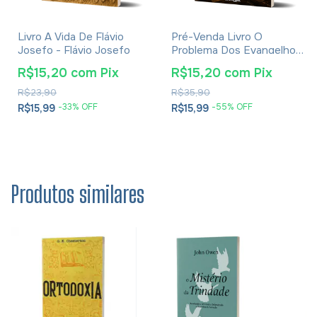
Livro A Vida De Flávio
Pré-Venda Livro O
Josefo - Flávio Josefo
Problema Dos Evangelhos
E Soluções- Eusébio De
R$15,20
com
Pix
R$15,20
com
Pix
Cesareia
R$23,90
R$35,90
-
33
% OFF
-
55
% OFF
R$15,99
R$15,99
Produtos similares