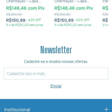
Orientação - Capa
Orientação - Capa
Parce
Luxo Red Minimal
Luxo Blue Waves
Casam
R$146,46
com
Pix
R$146,46
com
Pix
R$4
Eber
R$259,90
R$259,90
R$62
R$150,99
R$150,99
R$4
-
42
%
OFF
-
42
%
OFF
5
x
de
R$30,20
sem juros
5
x
de
R$30,20
sem juros
2
x
de
Newsletter
Cadastre-se e receba nossas ofertas.
Institucional