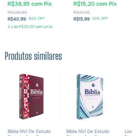
R$38,95
com
Pix
R$15,20
com
Pix
R$226,90
R$23,90
-
82
% OFF
-
33
% OFF
R$40,99
R$15,99
2
x
de
R$20,50
sem juros
Produtos similares
Bíblia NVI De Estudo
Bíblia NVI De Estudo
Livro