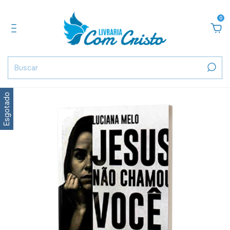
0
Esgotado