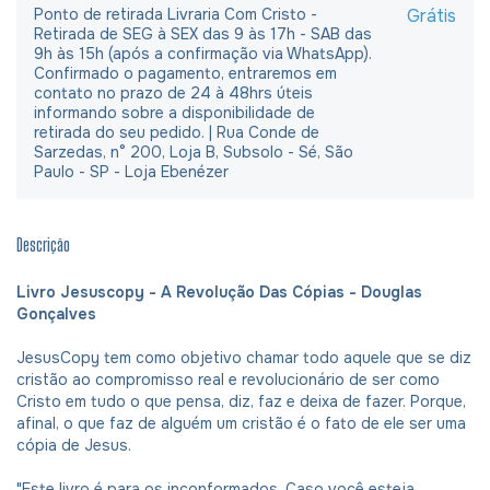
Ponto de retirada Livraria Com Cristo -
Grátis
Retirada de SEG à SEX das 9 às 17h - SAB das
9h às 15h (após a confirmação via WhatsApp).
Confirmado o pagamento, entraremos em
contato no prazo de 24 à 48hrs úteis
informando sobre a disponibilidade de
retirada do seu pedido. | Rua Conde de
Sarzedas, n° 200, Loja B, Subsolo - Sé, São
Paulo - SP - Loja Ebenézer
Descrição
Livro Jesuscopy - A Revolução Das Cópias - Douglas
Gonçalves
JesusCopy tem como objetivo chamar todo aquele que se diz
cristão ao compromisso real e revolucionário de ser como
Cristo em tudo o que pensa, diz, faz e deixa de fazer. Porque,
afinal, o que faz de alguém um cristão é o fato de ele ser uma
cópia de Jesus.
"Este
livro
é para os inconformados. Caso você esteja