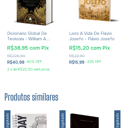
Dicionário Global De
Livro A Vida De Flávio
Teologia - William A.
Josefo - Flávio Josefo
Dyrness
R$38,95
com
Pix
R$15,20
com
Pix
R$226,90
R$23,90
-
82
% OFF
-
33
% OFF
R$40,99
R$15,99
2
x
de
R$20,50
sem juros
Produtos similares
Esgotado
Esgotado
Esgotado