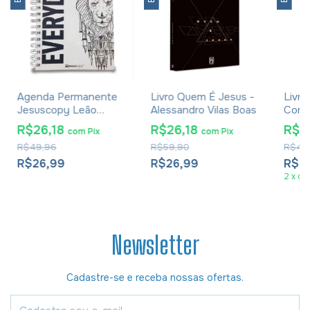
Agenda Permanente
Livro Quem É Jesus -
Livro
Jesuscopy Leão
Alessandro Vilas Boas
Come
Everyday
- Dou
R$26,18
R$26,18
R$3
com
Pix
com
Pix
R$49,96
R$59,90
R$49
R$26,99
R$26,99
R$3
2
x
de
Newsletter
Cadastre-se e receba nossas ofertas.