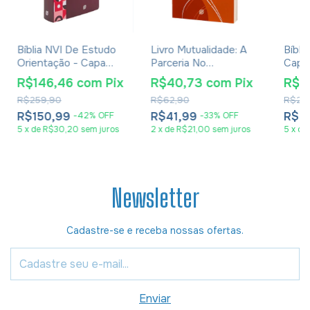
Bíblia NVI De Estudo
Livro Mutualidade: A
Bíbli
Orientação - Capa
Parceria No
Capa 
Luxo Red Minimal
Casamento - Clarice
R$146,46
com
Pix
R$40,73
com
Pix
R$1
Ebert
R$259,90
R$62,90
R$25
R$150,99
R$41,99
R$1
-
42
%
OFF
-
33
%
OFF
5
x
de
R$30,20
sem juros
2
x
de
R$21,00
sem juros
5
x
de
Newsletter
Cadastre-se e receba nossas ofertas.