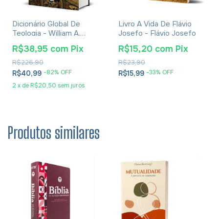
Dicionário Global De
Livro A Vida De Flávio
Teologia - William A.
Josefo - Flávio Josefo
Dyrness
R$38,95
com
Pix
R$15,20
com
Pix
R$226,90
R$23,90
-
82
% OFF
-
33
% OFF
R$40,99
R$15,99
2
x
de
R$20,50
sem juros
Produtos similares