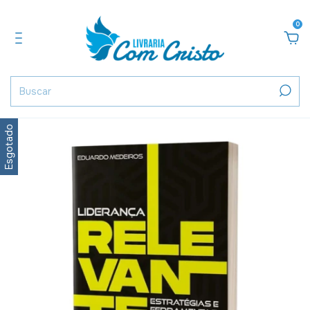
0
Esgotado