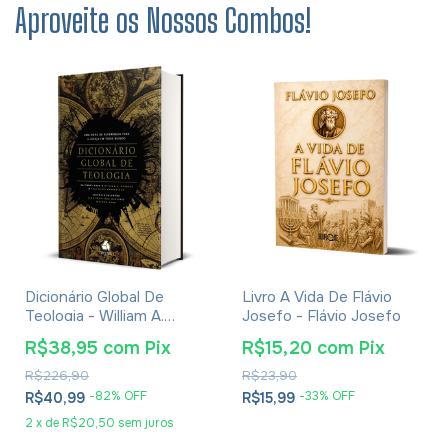
Aproveite os Nossos Combos!
Dicionário Global De
Livro A Vida De Flávio
Teologia - William A.
Josefo - Flávio Josefo
Dyrness
R$38,95
com
Pix
R$15,20
com
Pix
R$226,90
R$23,90
-
82
% OFF
-
33
% OFF
R$40,99
R$15,99
2
x
de
R$20,50
sem juros