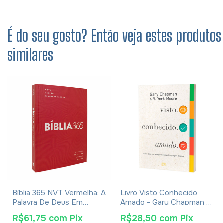
É do seu gosto? Então veja estes produtos
similares
Bíblia 365 NVT Vermelha: A
Livro Visto Conhecido
Palavra De Deus Em
Amado - Gary Chapman E
Leituras Diárias
R. York Moore
R$61,75
com
Pix
R$28,50
com
Pix