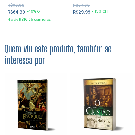
R$119,90
R$54,90
-
46
% OFF
-
45
% OFF
R$64,99
R$29,99
4
x
de
R$16,25
sem juros
Quem viu este produto, também se
interessa por