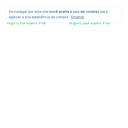
O Livro De Enoque -
Livro O Cristão Na
Ao navegar por este site
você aceita o uso de cookies
para
Apócrifo
Teologia De Paulo - Lucien
agilizar a sua experiência de compra.
Entendi
Cerfaux
R$17,10
com
Pix
R$51,30
com
Pix
R$26,90
R$83,90
-
33
% OFF
-
36
% OFF
R$17,99
R$53,99
3
x
de
R$18,00
sem juros
Produtos similares