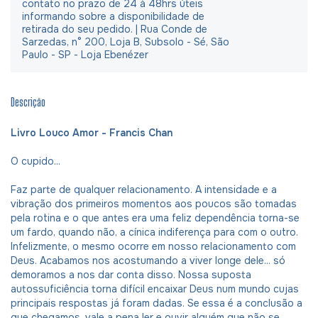
contato no prazo de 24 à 48hrs úteis
informando sobre a disponibilidade de
retirada do seu pedido. | Rua Conde de
Sarzedas, n° 200, Loja B, Subsolo - Sé, São
Paulo - SP - Loja Ebenézer
Descrição
Livro Louco Amor - Francis Chan
O cupido...
Faz parte de qualquer relacionamento. A intensidade e a
vibração dos primeiros momentos aos poucos são tomadas
pela rotina e o que antes era uma feliz dependência torna-se
um fardo, quando não, a cínica indiferença para com o outro.
Infelizmente, o mesmo ocorre em nosso relacionamento com
Deus. Acabamos nos acostumando a viver longe dele... só
demoramos a nos dar conta disso. Nossa suposta
autossuficiência torna difícil encaixar Deus num mundo cujas
principais respostas já foram dadas. Se essa é a conclusão a
que chegamos, vale a pena ler e ouvir alguém que não se