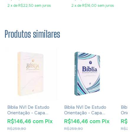
2
x
de
R$22,50
sem juros
2
x
de
R$16,00
sem juros
Produtos similares
Bíblia NVI De Estudo
Bíblia NVI De Estudo
Bíbli
Orientação - Capa
Orientação - Capa
Orien
Luxo Rose Gold
Luxo Blue Waves
Luxo 
R$146,46
com
Pix
R$146,46
com
Pix
R$1
R$259,90
R$259,90
R$25