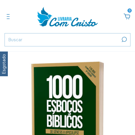
0
Esgotado