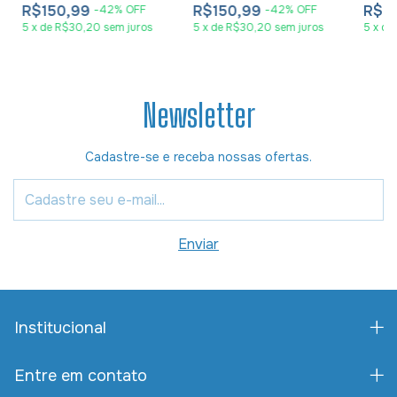
R$150,99
R$150,99
R$1
-
42
%
OFF
-
42
%
OFF
5
x
de
R$30,20
sem juros
5
x
de
R$30,20
sem juros
5
x
de
Newsletter
Cadastre-se e receba nossas ofertas.
Institucional
Entre em contato