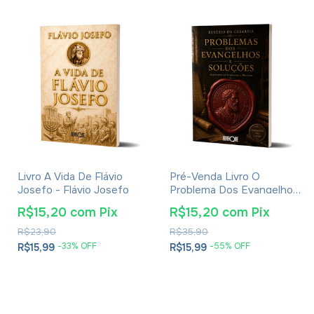
Livro A Vida De Flávio
Pré-Venda Livro O
Josefo - Flávio Josefo
Problema Dos Evangelhos
E Soluções- Eusébio De
R$15,20
com
Pix
R$15,20
com
Pix
Cesareia
R$23,90
R$35,90
-
33
% OFF
-
55
% OFF
R$15,99
R$15,99