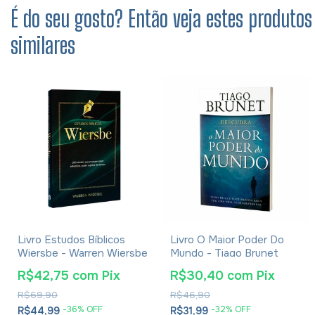
É do seu gosto? Então veja estes produtos
similares
Livro Estudos Bíblicos
Livro O Maior Poder Do
Wiersbe - Warren Wiersbe
Mundo - Tiago Brunet
R$42,75
com
Pix
R$30,40
com
Pix
R$69,90
R$46,90
-
36
% OFF
-
32
% OFF
R$44,99
R$31,99