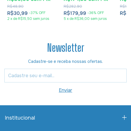
R$48,90
R$282,90
R$15,
R$30,99
R$179,99
R$5
-
37
%
OFF
-
36
%
OFF
2
x
de
R$15,50
sem juros
5
x
de
R$36,00
sem juros
Newsletter
Cadastre-se e receba nossas ofertas.
Institucional