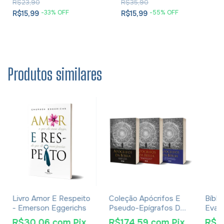
R$23,90
R$35,90
-
33
% OFF
-
55
% OFF
R$15,99
R$15,99
Produtos similares
Livro Amor E Respeito
Coleção Apócrifos E
Bíblia
- Emerson Eggerichs
Pseudo-Epígrafos Da
Evan
Bíblia
Capa
R$30,06
com
Pix
R$174,59
com
Pix
R$5