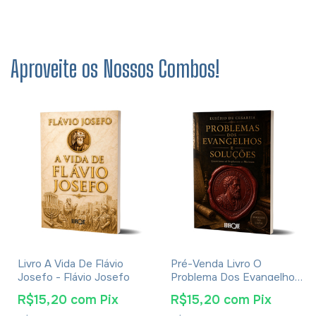
Aproveite os Nossos Combos!
Livro A Vida De Flávio
Pré-Venda Livro O
Josefo - Flávio Josefo
Problema Dos Evangelhos
E Soluções- Eusébio De
R$15,20
com
Pix
R$15,20
com
Pix
Cesareia