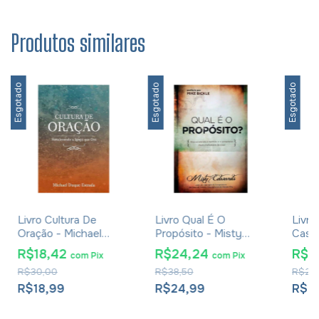
Produtos similares
Esgotado
Esgotado
Esgotado
Livro Cultura De
Livro Qual É O
Livro
Oração - Michael
Propósito - Misty
Casa
Duque Estrada
Edwards
Limpe
R$18,42
R$24,24
R$2
com
Pix
com
Pix
Estão
R$30,00
R$38,50
R$29
Jere
R$18,99
R$24,99
R$2