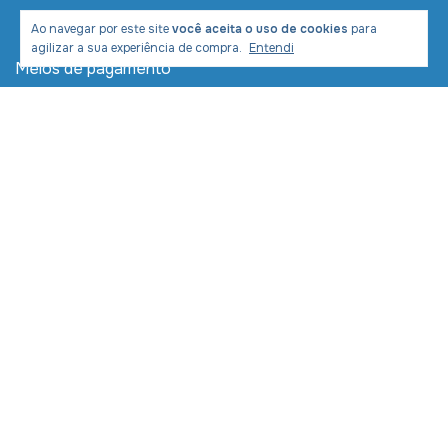
Ao navegar por este site
você aceita o uso de cookies
para
agilizar a sua experiência de compra.
Entendi
Meios de pagamento
Meios de envio
Desenvolvimento e Marketing:
Copyright LIVRARIA COM CRISTO COMERCIAL LTDA -