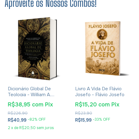
Aproveite os Nossos Combos!
Dicionário Global De
Livro A Vida De Flávio
Teologia - William A.
Josefo - Flávio Josefo
Dyrness
R$38,95
com
Pix
R$15,20
com
Pix
R$226,90
R$23,90
-
82
% OFF
-
33
% OFF
R$40,99
R$15,99
2
x
de
R$20,50
sem juros