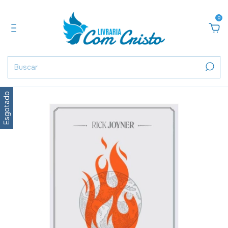
0
Esgotado