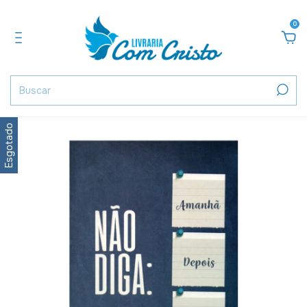
0
Esgotado