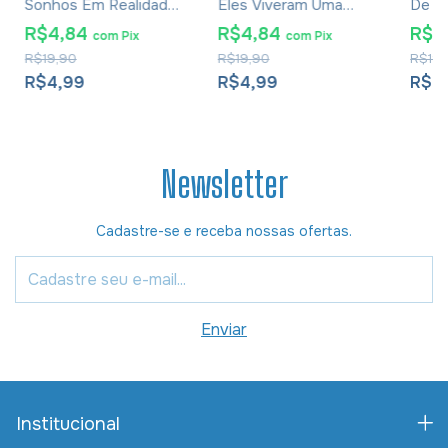
Sonhos Em Realidade
Eles Viveram Uma
De Li
- Claudio Duarte
História - Claudio
Claud
R$4,84
R$4,84
R$4
com
Pix
com
Pix
Duarte
R$19,90
R$19,90
R$19,
R$4,99
R$4,99
R$4
Newsletter
Cadastre-se e receba nossas ofertas.
Institucional