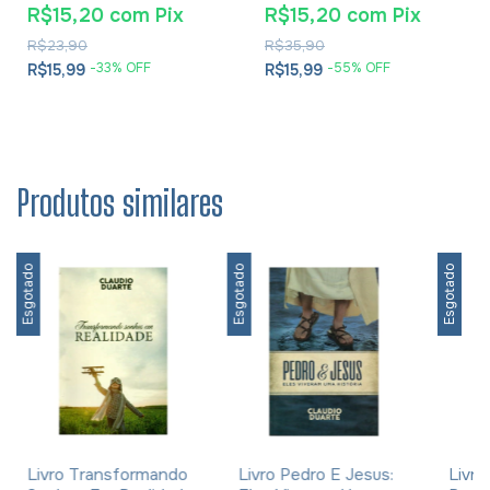
E Soluções- Eusébio De
R$15,20
com
Pix
R$15,20
com
Pix
Cesareia
R$23,90
R$35,90
-
33
% OFF
-
55
% OFF
R$15,99
R$15,99
Produtos similares
Esgotado
Esgotado
Esgotado
Livro Transformando
Livro Pedro E Jesus:
Livro