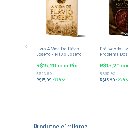
ção E A
Livro A Vida De Flávio
Pré-Venda Liv
cações Da
Josefo - Flávio Josefo
Problema Dos
rna Para A
E Soluções- 
tã - James K.
Cesareia
m
Pix
R$15,20
com
Pix
R$15,20
c
R$23,90
R$35,90
OFF
-
33
% OFF
-
55
% 
R$15,99
R$15,99
Produtos similares