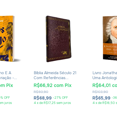
ho E A
Bíblia Almeida Século 21
Livro Jonath
riação -
Com Referências
Uma Antologi
Cruzadas - Capa Luxo
Smith
om
Pix
R$66,92
com
Pix
R$64,01
c
Couro Bordô
R$93,90
R$103,90
R$68,99
R$65,99
0
%
OFF
-
27
%
OFF
-
36
em juros
4
x
de
R$17,25
sem juros
4
x
de
R$16,50