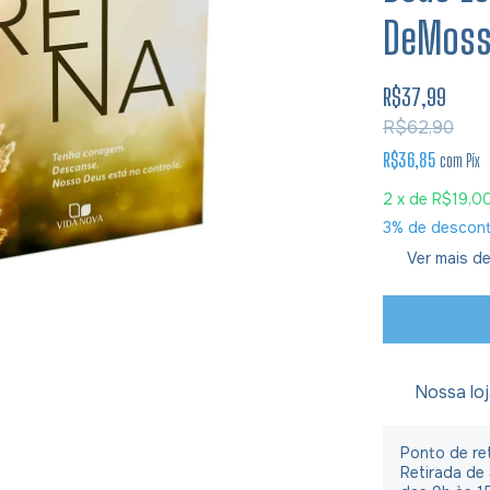
DeMoss
R$37,99
R$62,90
R$36,85
com
Pix
2
x de
R$19,0
3% de descon
Ver mais de
Nossa lo
Ponto de ret
Retirada de