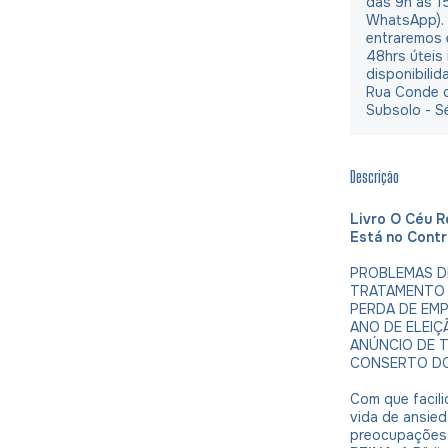
das 9h às 1
WhatsApp).
entraremos 
48hrs úteis
disponibilid
Rua Conde d
Subsolo - S
Descrição
Livro O Céu R
Está no Cont
PROBLEMAS DE
TRATAMENTO 
PERDA DE EM
ANO DE ELEIÇ
ANÚNCIO DE 
CONSERTO D
Com que facil
vida de ansie
preocupações,