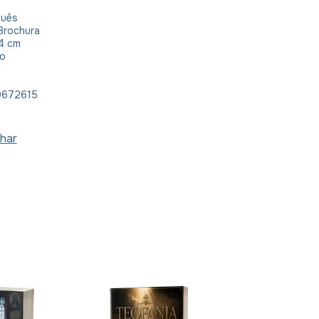
guês
 Brochura
14 cm
io
9672615
har