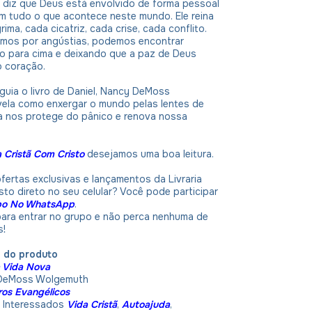
ia diz que Deus está envolvido de forma pessoal
em tudo o que acontece neste mundo. Ele reina
ima, cada cicatriz, cada crise, cada conflito.
mos por angústias, podemos encontrar
do para cima e deixando que a paz de Deus
o coração.
uia o livro de Daniel, Nancy DeMoss
ela como enxergar o mundo pelas lentes de
na nos protege do pânico e renova nossa
a Cristã Com Cristo
desejamos uma boa leitura.
fertas exclusivas e lançamentos da Livraria
sto direto no seu celular? Você pode participar
po No WhatsApp
.
 para entrar no grupo e não perca nenhuma de
s!
o do produto
a Vida Nova
 DeMoss Wolgemuth
ros Evangélicos
Interessados
Vida Cristã
,
Autoajuda
,