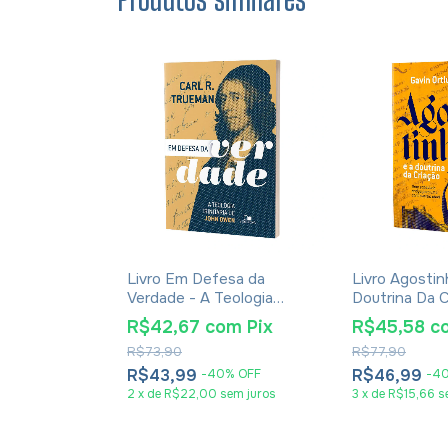
ão No Amor
Livro Em Defesa da
Livro Agostin
tin Bucer
Verdade - A Teologia
Doutrina Da C
Trinitária de John Owen -
Gavin Ortlund
R$42,67
com
Pix
R$45,58
c
m
Pix
Carl R. Trueman
R$73,90
R$77,90
R$43,99
R$46,99
%
OFF
-
40
%
OFF
-
4
2
x
de
R$22,00
sem juros
3
x
de
R$15,66
s