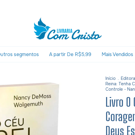
utros segmentos
A partir De R$5,99
Mais Vendidos
Início
.
Editor
Reina: Tenha 
Controle - N
Livro O
Corage
Deus Es