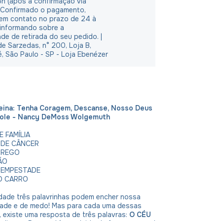
5h (após a confirmação via
 Confirmado o pagamento,
em contato no prazo de 24 à
 informando sobre a
ade de retirada do seu pedido. |
e Sarzedas, n° 200, Loja B,
é, São Paulo - SP - Loja Ebenézer
eina: Tenha Coragem, Descanse, Nosso Deus
role - Nancy DeMoss Wolgemuth
 FAMÍLIA
DE CÂNCER
PREGO
ÃO
TEMPESTADE
O CARRO
idade três palavrinhas podem encher nossa
dade e de medo! Mas para cada uma dessas
 existe uma resposta de três palavras:
O CÉU