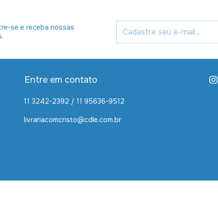
re-se e receba nossas
s.
Entre em contato
11 3242-2392 / 11 95636-9512
livrariacomcristo@cdle.com.br