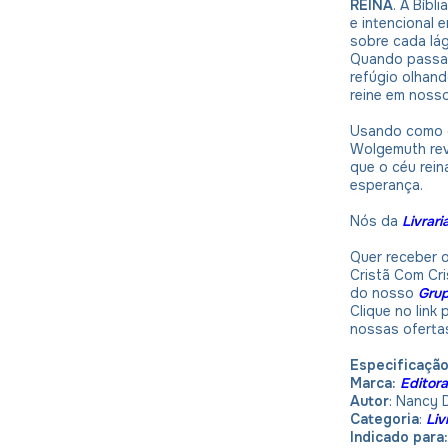
REINA
. A Bíbl
e intencional 
sobre cada lágr
Quando passa
refúgio olhan
reine em noss
Usando como g
Wolgemuth rev
que o céu rei
esperança.
Nós da
Livrari
Quer receber o
Cristã Com Cri
do nosso
Gru
Clique no link
nossas oferta
Especificaçã
Marca:
Editor
Autor
: Nancy
Categoria
:
Liv
Indicado para: