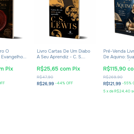
ro O
Livro Cartas De Um Diabo
Pré-Venda Liv
 Evangelhos
A Seu Aprendiz - C. S.
De Aquino: Sua
Eusébio De
Lewis - Brochura
Obra E Sua Ép
Eudaldo Forme
om
Pix
R$25,65
com
Pix
R$115,90
c
R$47,90
R$269,90
OFF
-
44
% OFF
-
55
% 
R$26,99
R$121,99
5
x
de
R$24,40
s