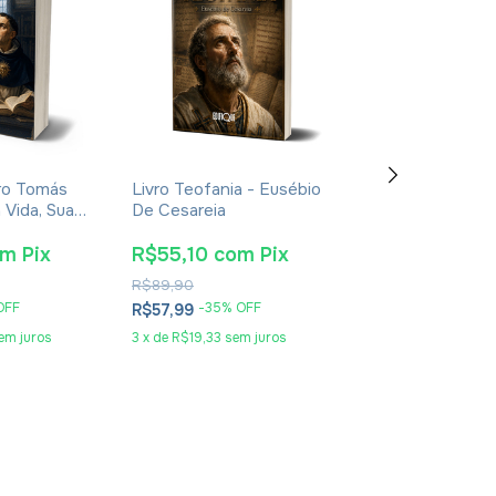
ro Tomás
Livro Teofania - Eusébio
Livro De Enoqu
 Vida, Sua
De Cesareia
- Apócrifo - Lu
oca -
Alexandre Sola
nt Giralt
om
Pix
R$55,10
com
Pix
R$25,65
co
R$89,90
R$41,90
OFF
-
35
% OFF
-
36
% O
R$57,99
R$26,99
em juros
3
x
de
R$19,33
sem juros