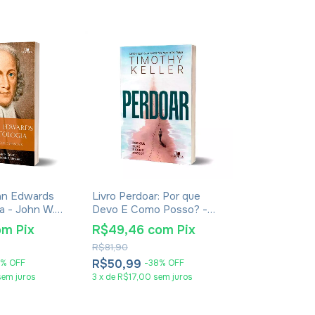
an Edwards
Livro Perdoar: Por que
Livro Teologi
a - John W.
Devo E Como Posso? -
- Franklin Fer
Timothy Keller
om
Pix
R$49,46
com
Pix
R$178,47
R$81,90
R$298,90
R$50,99
R$183,99
%
OFF
-
38
%
OFF
-
sem juros
3
x
de
R$17,00
sem juros
5
x
de
R$36,80