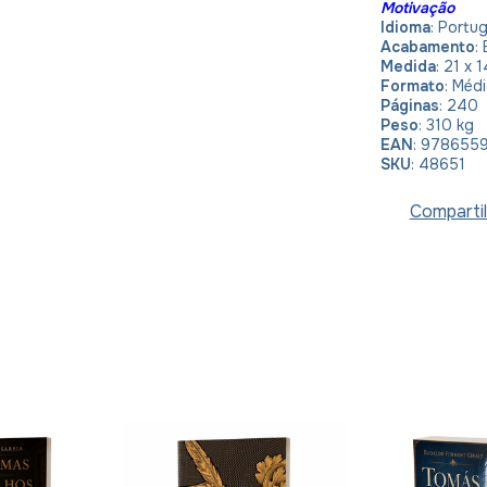
Motivação
Idioma
:
Portu
Acabamento
:
Medida
: 21 x 
Formato
: Méd
Páginas
: 240
Peso
: 310 kg
EAN
: 978655
SKU
: 48651
Compartil