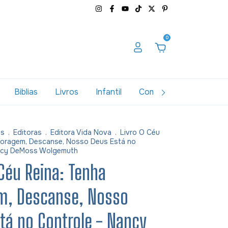
0
Biblias
Livros
Infantil
Combos
Variados
as
.
Editoras
.
Editora Vida Nova
.
Livro O Céu
Coragem, Descanse, Nosso Deus Está no
ancy DeMoss Wolgemuth
 Céu Reina: Tenha
m, Descanse, Nosso
tá no Controle - Nancy