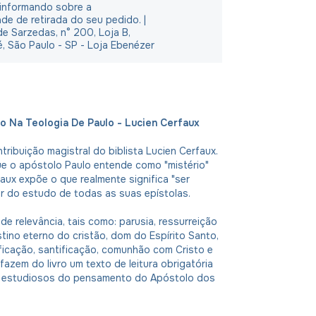
 informando sobre a
ade de retirada do seu pedido. |
e Sarzedas, n° 200, Loja B,
é, São Paulo - SP - Loja Ebenézer
ão Na Teologia De Paulo - Lucien Cerfaux
tribuição magistral do biblista Lucien Cerfaux.
ue o apóstolo Paulo entende como "mistério"
faux expõe o que realmente significa "ser
tir do estudo de todas as suas epístolas.
e relevância, tais como: parusia, ressurreição
stino eterno do cristão, dom do Espírito Santo,
ificação, santificação, comunhão com Cristo e
fazem do livro um texto de leitura obrigatória
 estudiosos do pensamento do Apóstolo dos