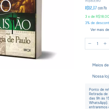
R$83,90
R$52,37
com
Pix
3
x de
R$18,0
3% de descon
Ver mais de
Meios de
Nossa lo
Ponto de ret
Retirada de
das 9h às 1
WhatsApp).
entraremos 