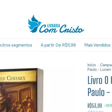
utros segmentos
A partir De R$5,99
Mais Vendidos
Início
.
Campa
Paulo - Lucien
Livro O
Paulo -
R$53,99
-
36