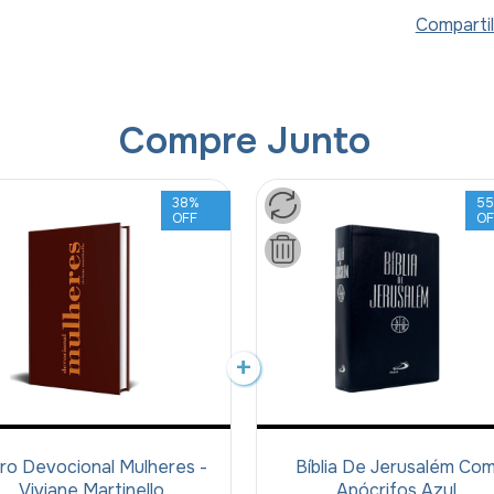
Compartil
Compre Junto
38
%
5
OFF
OF
vro Devocional Mulheres -
Bíblia De Jerusalém Co
Viviane Martinello
Apócrifos Azul