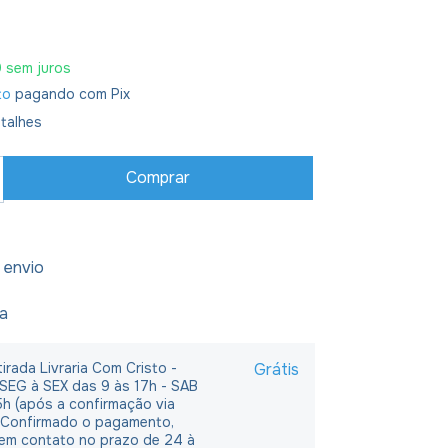
0
sem juros
to
pagando com Pix
talhes
 envio
ja
irada Livraria Com Cristo -
Grátis
 SEG à SEX das 9 às 17h - SAB
5h (após a confirmação via
 Confirmado o pagamento,
em contato no prazo de 24 à