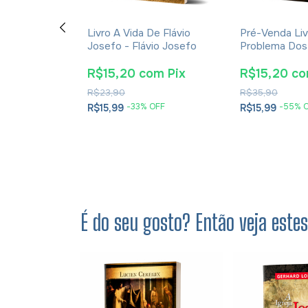
ção E A
Livro A Vida De Flávio
Pré-Venda Liv
cações Da
Josefo - Flávio Josefo
Problema Dos
rna Para A
E Soluções- 
tã - James K.
Cesareia
m
Pix
R$15,20
com
Pix
R$15,20
c
R$23,90
R$35,90
OFF
-
33
% OFF
-
55
% 
R$15,99
R$15,99
É do seu gosto? Então veja este