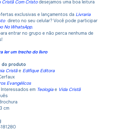
a Cristã Com Cristo
desejamos uma boa leitura
ofertas exclusivas e lançamentos da
Livraria
sto
direto no seu celular? Você pode participar
po No WhatsApp.
 para entrar no grupo e não perca nenhuma de
s!
a ler um trecho do livro
o do produto
a Cristã
e
Edifique Editora
 Cerfaux
ros Evangélicos
: Interessados em
Teologia
e
Vida Cristã
guês
 Brochura
 23 cm
kg
5181280