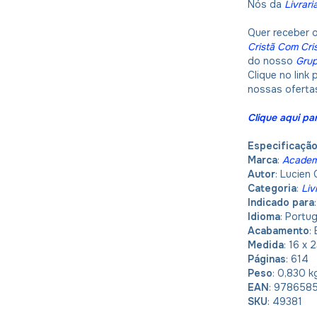
Nós da
Livrari
Quer receber 
Cristã Com Cri
do nosso
Gru
Clique no link
nossas oferta
Clique aqui par
Especificaçã
Marca
:
Academi
Autor
: Lucien
Categoria
:
Liv
Indicado para
Idioma
: Portu
Acabamento
:
Medida
: 16 x
Páginas
: 614
Peso
: 0,830 
EAN
: 978658
SKU
: 49381