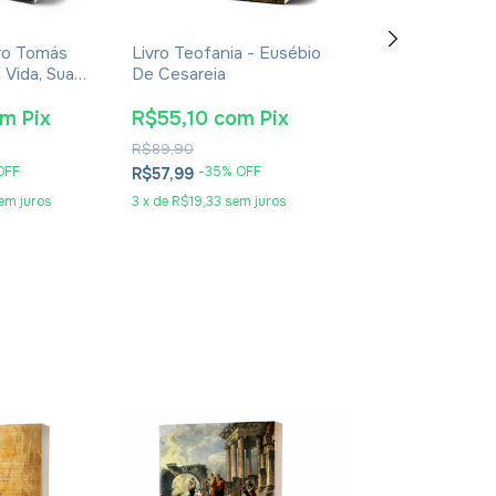
ro Tomás
Livro Teofania - Eusébio
Livro De Enoqu
 Vida, Sua
De Cesareia
- Apócrifo - Lu
oca -
Alexandre Sola
nt Giralt
om
Pix
R$55,10
com
Pix
R$25,65
co
R$89,90
R$41,90
OFF
-
35
% OFF
-
36
% O
R$57,99
R$26,99
em juros
3
x
de
R$19,33
sem juros