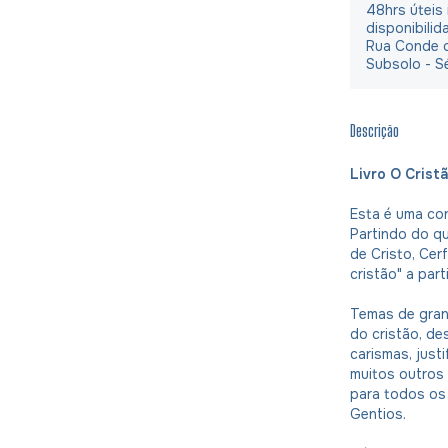
48hrs úteis
disponibilid
Rua Conde d
Subsolo - S
Descrição
Livro O Crist
Esta é uma con
Partindo do q
de Cristo, Cer
cristão" a par
Temas de grand
do cristão, de
carismas, just
muitos outros 
para todos os
Gentios.