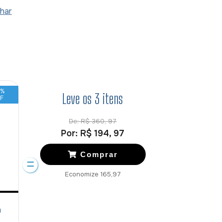
har
5
%
Leve os
3
itens
F
De:
R$ 360, 97
Por:
R$ 194, 97
Comprar
Economize
165,97
m