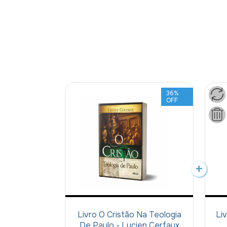
36
%
OFF
Livro O Cristão Na Teologia
Li
De Paulo - Lucien Cerfaux