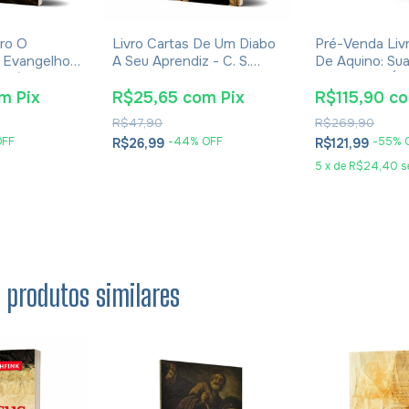
ro O
Livro Cartas De Um Diabo
Pré-Venda Liv
 Evangelhos
A Seu Aprendiz - C. S.
De Aquino: Sua
Eusébio De
Lewis - Brochura
Obra E Sua Ép
Eudaldo Forme
om
Pix
R$25,65
com
Pix
R$115,90
c
R$47,90
R$269,90
OFF
-
44
% OFF
-
55
% 
R$26,99
R$121,99
5
x
de
R$24,40
s
s produtos similares