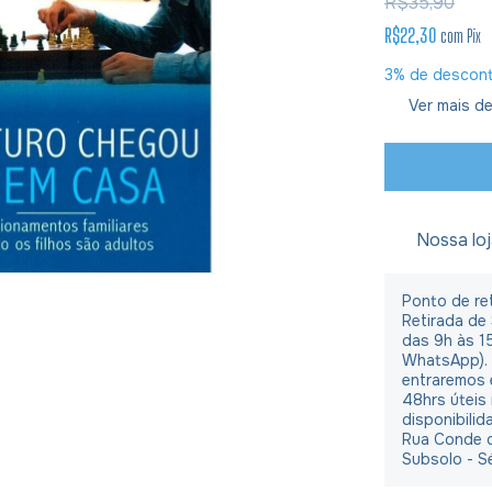
R$35,90
R$22,30
com
Pix
3% de descon
Ver mais de
Nossa lo
Ponto de ret
Retirada de
das 9h às 1
WhatsApp).
entraremos 
48hrs úteis
disponibilid
Rua Conde d
Subsolo - S