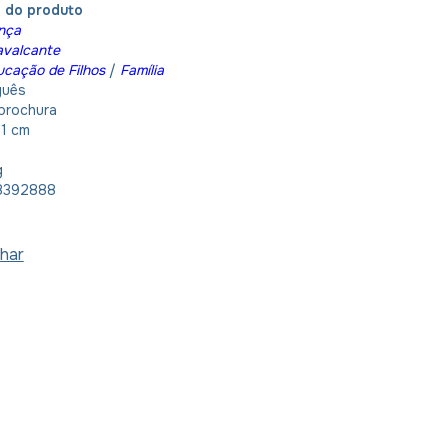
o do produto
nça
avalcante
cação de Filhos
/
Família
guês
brochura
21 cm
g
8392888
har