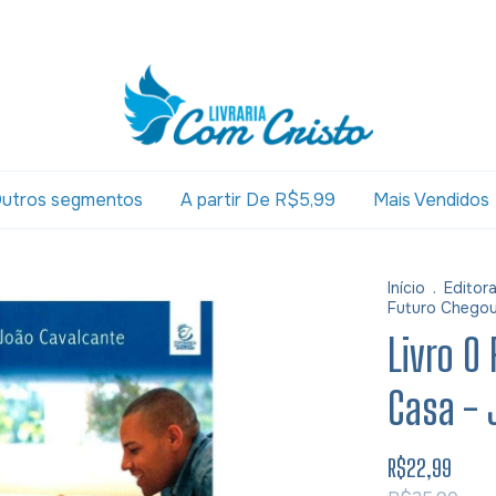
utros segmentos
A partir De R$5,99
Mais Vendidos
Início
.
Editor
Futuro Chegou
Livro O
Casa - 
R$22,99