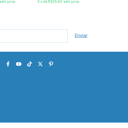
sem juros
5
x
de
R$39,60
sem juros
5
x
de
R$30,20