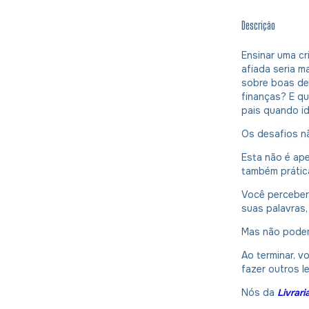
Descrição
Ensinar uma c
afiada seria ma
sobre boas dec
finanças? E qu
pais quando i
Os desafios n
Esta não é ape
também prátic
Você perceberá
suas palavras
Mas não podem
Ao terminar, v
fazer outros le
Nós da
Livrar