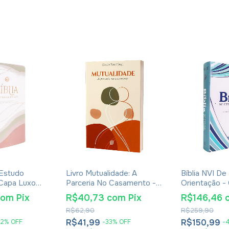
 Estudo
Livro Mutualidade: A
Bíblia NVI De
 Capa Luxo
Parceria No Casamento -
Orientação -
Clarice Ebert
Blue Waves
com
Pix
R$40,73
com
Pix
R$146,46
R$62,90
R$259,90
R$41,99
R$150,99
2
%
OFF
-
33
%
OFF
-