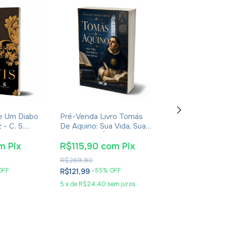
De Um Diabo
Pré-Venda Livro Tomás
Livro Teofania 
- C. S.
De Aquino: Sua Vida, Sua
De Cesareia
ura
Obra E Sua Época -
Eudaldo Forment Giralt
m
Pix
R$115,90
com
Pix
R$55,10
co
R$269,90
R$89,90
OFF
-
55
% OFF
-
35
% O
R$121,99
R$57,99
5
x
de
R$24,40
sem juros
3
x
de
R$19,33
sem