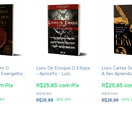
ro O
Livro De Enoque O Etíope
Livro Cartas 
 Evangelhos
- Apócrifo - Luiz
A Seu Aprendiz 
Eusébio De
Alexandre Solano Rossi
Lewis - Broch
om
Pix
R$25,65
com
Pix
R$25,65
co
R$41,90
R$47,90
OFF
-
36
% OFF
-
44
% 
R$26,99
R$26,99