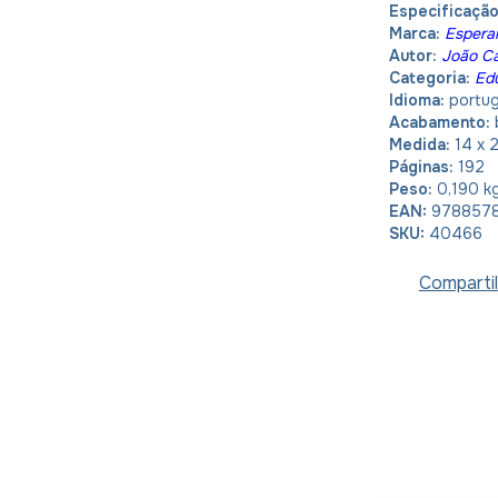
Especificaçã
Marca:
Espera
Autor:
João C
Categoria:
Edu
Idioma:
portu
Acabamento:
Medida:
14 x 
Páginas:
192
Peso:
0,190 k
EAN:
978857
SKU:
40466
Compartil