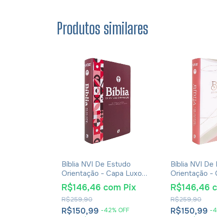
Produtos similares
tico Para
Bíblia NVI De Estudo
Bíblia NVI De
nto De
Orientação - Capa Luxo
Orientação -
iane Langberg
Red Minimal
Rose Olive
om
Pix
R$146,46
com
Pix
R$146,46
R$259,90
R$259,90
R$150,99
R$150,99
-
42
%
OFF
-
4