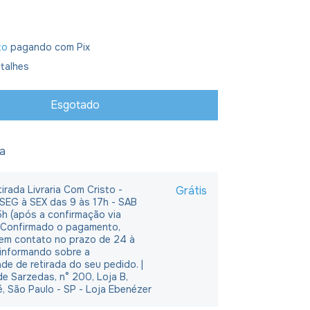
to
pagando com Pix
talhes
ja
irada Livraria Com Cristo -
Grátis
 SEG à SEX das 9 às 17h - SAB
5h (após a confirmação via
 Confirmado o pagamento,
em contato no prazo de 24 à
 informando sobre a
ade de retirada do seu pedido. |
e Sarzedas, n° 200, Loja B,
é, São Paulo - SP - Loja Ebenézer