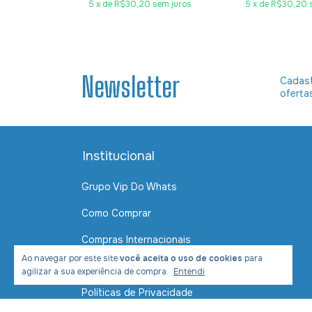
em juros
5
x
de
R$30,20
sem juros
5
x
de
R$30,20
Newsletter
Cadast
oferta
Institucional
Grupo Vip Do Whats
Como Comprar
Compras Internacionais
Ao navegar por este site
você aceita o uso de cookies
para
Contato
agilizar a sua experiência de compra.
Entendi
Políticas de Privacidade