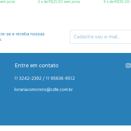
sem juros
2
x
de
R$21,00
sem juros
5
x
de
R$30,20
re-se e receba nossas
s.
Entre em contato
11 3242-2392 / 11 95636-9512
livrariacomcristo@cdle.com.br