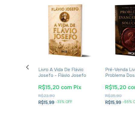
ção E A
Livro A Vida De Flávio
Pré-Venda Liv
cações Da
Josefo - Flávio Josefo
Problema Dos
rna Para A
E Soluções- 
tã - James K.
Cesareia
m
Pix
R$15,20
com
Pix
R$15,20
c
R$23,90
R$35,90
OFF
-
33
% OFF
-
55
% 
R$15,99
R$15,99