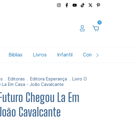
0
Biblias
Livros
Infantil
Combos
Variados
as
.
Editoras
.
Editora Esperança
.
Livro O
 La Em Casa - João Cavalcante
 Futuro Chegou La Em
João Cavalcante