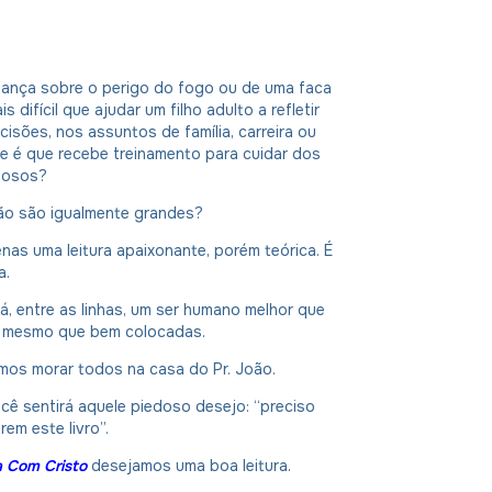
riança sobre o perigo do fogo ou de uma faca
is difícil que ajudar um filho adulto a refletir
isões, nos assuntos de família, carreira ou
e é que recebe treinamento para cuidar dos
dosos?
ão são igualmente grandes?
nas uma leitura apaixonante, porém teórica. É
a.
, entre as linhas, um ser humano melhor que
, mesmo que bem colocadas.
os morar todos na casa do Pr. João.
ocê sentirá aquele piedoso desejo: “preciso
rem este livro”.
ia Com Cristo
desejamos uma boa leitura.