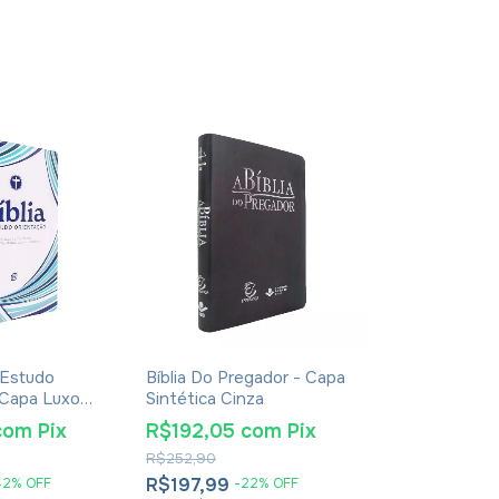
 Estudo
Bíblia Do Pregador - Capa
Bíblia NVI D
 Capa Luxo
Sintética Cinza
Orientação -
Rose Gold
com
Pix
R$192,05
com
Pix
R$146,46
R$252,90
R$259,90
R$197,99
R$150,99
42
%
OFF
-
22
%
OFF
-