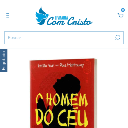
0
Esgotado