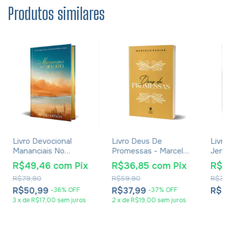
Produtos similares
Livro Devocional
Livro Deus De
Livro
Mananciais No
Promessas - Marcelo
Jerus
Deserto Edição
Aguiar
Histó
R$49,46
com
Pix
R$36,85
com
Pix
R$2
Especial Capa Dura -
Desaf
R$79,90
R$59,90
R$39
Lettie Cowman
Euge
R$50,99
R$37,99
R$2
-
36
%
OFF
-
37
%
OFF
3
x
de
R$17,00
sem juros
2
x
de
R$19,00
sem juros