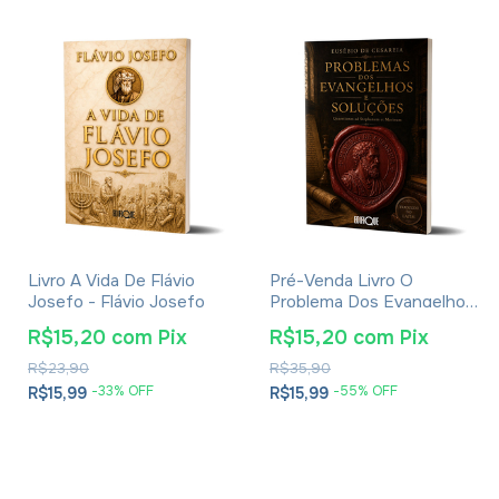
Livro A Vida De Flávio
Pré-Venda Livro O
Josefo - Flávio Josefo
Problema Dos Evangelhos
E Soluções- Eusébio De
R$15,20
com
Pix
R$15,20
com
Pix
Cesareia
R$23,90
R$35,90
-
33
% OFF
-
55
% OFF
R$15,99
R$15,99