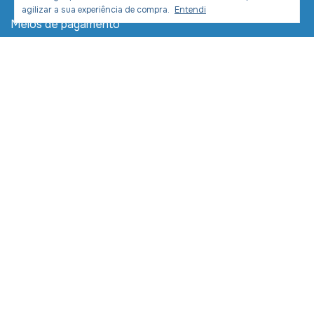
agilizar a sua experiência de compra.
Entendi
Meios de pagamento
Meios de envio
Desenvolvimento e Marketing:
Copyright LIVRARIA COM CRISTO COMERCIAL LTDA -
11391954000270 - 2026. Todos os direitos reservados.