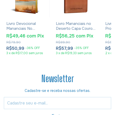
Livro Devocional
Livro Mananciais no
Livro
Mananciais No
Deserto Capa Couro -
Prom
Deserto Edição
Lettie Cowman
Aguia
R$49,46
com
Pix
R$56,25
com
Pix
R$3
Especial Capa Dura -
R$79,90
R$89,90
R$59
Lettie Cowman
R$50,99
R$57,99
R$3
-
36
%
OFF
-
35
%
OFF
3
x
de
R$17,00
sem juros
3
x
de
R$19,33
sem juros
2
x
de
Newsletter
Cadastre-se e receba nossas ofertas.