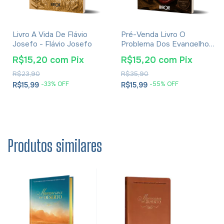
Livro A Vida De Flávio
Pré-Venda Livro O
Josefo - Flávio Josefo
Problema Dos Evangelhos
E Soluções- Eusébio De
R$15,20
com
Pix
R$15,20
com
Pix
Cesareia
R$23,90
R$35,90
-
33
% OFF
-
55
% OFF
R$15,99
R$15,99
Produtos similares