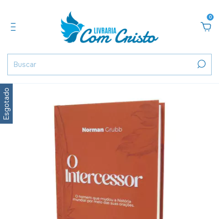
0
Esgotado