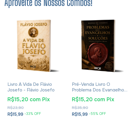
Aproveite os Nossos Combos!
Livro A Vida De Flávio
Pré-Venda Livro O
Josefo - Flávio Josefo
Problema Dos Evangelhos
E Soluções- Eusébio De
R$15,20
com
Pix
R$15,20
com
Pix
Cesareia
R$23,90
R$35,90
-
33
% OFF
-
55
% OFF
R$15,99
R$15,99