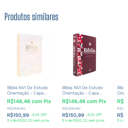
Produtos similares
Bíblia NVI De Estudo
Bíblia NVI De Estudo
Bíbli
Orientação - Capa
Orientação - Capa
Orien
Luxo Rose Gold
Luxo Red Minimal
Luxo 
R$146,46
com
Pix
R$146,46
com
Pix
R$1
R$259,90
R$259,90
R$25
R$150,99
R$150,99
R$1
-
42
%
OFF
-
42
%
OFF
5
x
de
R$30,20
sem juros
5
x
de
R$30,20
sem juros
5
x
de