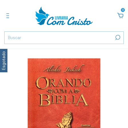
0
Esgotado