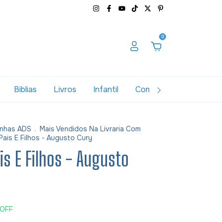
0
Biblias
Livros
Infantil
Combos
Variados
nhas ADS
.
Mais Vendidos Na Livraria Com
Pais E Filhos - Augusto Cury
ais E Filhos - Augusto
OFF