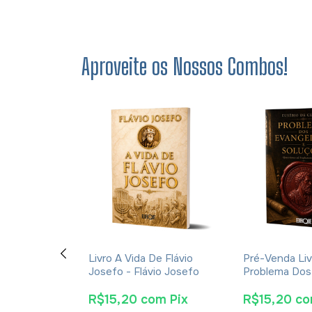
Aproveite os Nossos Combos!
s - Martinho
Livro A Vida De Flávio
Pré-Venda Liv
ão Trilíngue
Josefo - Flávio Josefo
Problema Dos
 e Português
E Soluções- 
Cesareia
om
Pix
R$15,20
com
Pix
R$15,20
c