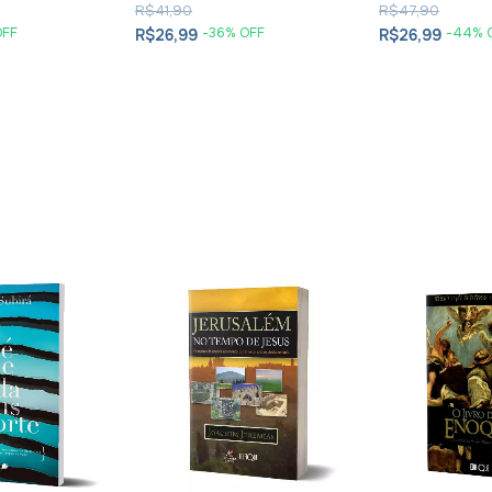
R$41,90
R$47,90
OFF
-
36
% OFF
-
44
% 
R$26,99
R$26,99