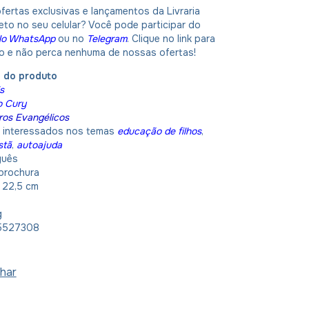
fertas exclusivas e lançamentos da Livraria
eto no seu celular? Você pode participar do
No WhatsApp
ou no
Telegram
. Clique no link para
po e não perca nenhuma de nossas ofertas!
o do produto
s
o Cury
ros Evangélicos
interessados nos temas
educação de filhos
,
stã
,
autoajuda
guês
brochura
 22,5 cm
g
5527308
har