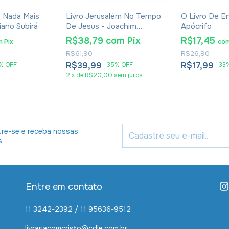
e Nada Mais
Livro Jerusalém No Tempo
O Livro De E
iano Subirá
De Jesus - Joachim
Apócrifo
Jeremias - Impressão
R$38,79
com
Pix
R$17,45
m
Pix
co
2024
R$61,90
R$26,90
R$39,99
R$17,99
%
OFF
-
35
%
OFF
-
33
2
x
de
R$20,00
sem juros
re-se e receba nossas
s.
Entre em contato
11 3242-2392 / 11 95636-9512
livrariacomcristo@cdle.com.br