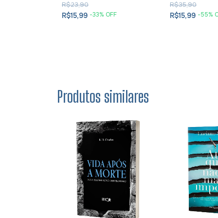
R$23,90
R$35,90
OFF
-
33
% OFF
-
55
% 
R$15,99
R$15,99
Produtos similares