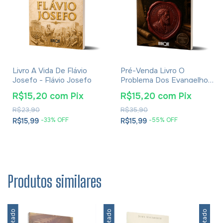
Livro A Vida De Flávio
Pré-Venda Livro O
Josefo - Flávio Josefo
Problema Dos Evangelhos
E Soluções- Eusébio De
R$15,20
com
Pix
R$15,20
com
Pix
Cesareia
R$23,90
R$35,90
-
33
% OFF
-
55
% OFF
R$15,99
R$15,99
Produtos similares