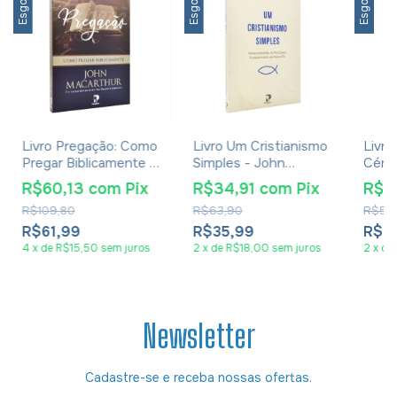
Esgotado
Esgotado
Esgotado
Livro Pregação: Como
Livro Um Cristianismo
Livro
Pregar Biblicamente -
Simples - John
Céreb
John MacArthur
MacArthur
Welc
R$60,13
com
Pix
R$34,91
com
Pix
R$3
R$109,80
R$63,90
R$54
R$61,99
R$35,99
R$3
4
x
de
R$15,50
sem juros
2
x
de
R$18,00
sem juros
2
x
de
Newsletter
Cadastre-se e receba nossas ofertas.