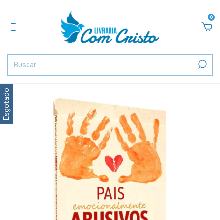
0
Esgotado