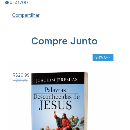
SKU:
41700
Compartilhar
Compre Junto
34
% OFF
Livro
Palavras
Desconhecidas
De
R$20,99
Jesus
R$31,90
-
Joachim
Jeremias