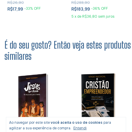
R$26,90
R$288,90
-
33
% OFF
-
36
% OFF
R$17,99
R$183,99
5
x
de
R$36,80
sem juros
É do seu gosto? Então veja estes produtos
similares
Ao navegar por este site
você aceita o uso de cookies
para
agilizar a sua experiência de compra.
Entendi