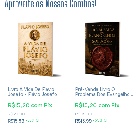
Aproveite os Nossos Combos!
Livro A Vida De Flávio
Pré-Venda Livro O
Josefo - Flávio Josefo
Problema Dos Evangelhos
E Soluções- Eusébio De
Cesareia
R$15,20
com
Pix
R$15,20
com
Pix
R$23,90
R$35,90
-
33
% OFF
-
55
% OFF
R$15,99
R$15,99