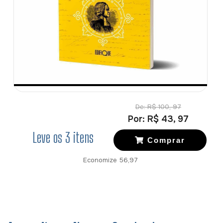
De:
R$ 100, 97
Por:
R$ 43, 97
Leve os
3
itens
Comprar
Economize
56,97