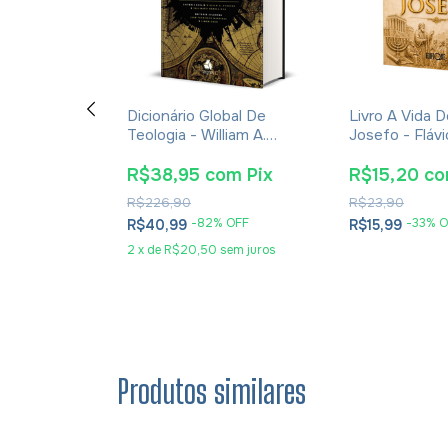
 De Um Diabo
Dicionário Global De
Livro A Vida D
z - C. S.
Teologia - William A.
Josefo - Fláv
hura
Dyrness
om
Pix
R$38,95
com
Pix
R$15,20
c
R$226,90
R$23,90
 OFF
-
82
% OFF
-
33
% O
R$40,99
R$15,99
2
x
de
R$20,50
sem juros
Produtos similares