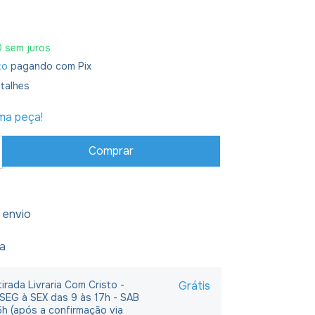
0
sem juros
to
pagando com Pix
talhes
ima peça!
 envio
ja
irada Livraria Com Cristo -
Grátis
 SEG à SEX das 9 às 17h - SAB
5h (após a confirmação via