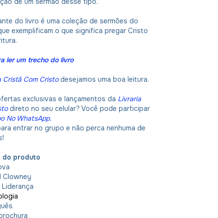
ação de um sermão desse tipo.
tante do livro é uma coleção de sermões do
que exemplificam o que significa pregar Cristo
itura.
a ler um trecho do livro
a Cristã Com Cristo
desejamos uma boa leitura.
ofertas exclusivas e lançamentos da
Livraria
sto
direto no seu celular? Você pode participar
po No WhatsApp
.
 para entrar no grupo e não perca nenhuma de
s!
o do produto
ova
 Clowney
:
Liderança
ologia
guês
brochura