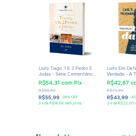
 Século 21
Livro Tiago, 1 E 2 Pedro E
Livro Em Def
ias
Judas - Série Comentário
Verdade - A T
apa Luxo
Expositivo - Jim Samra
Trinitária de
om
Pix
R$54,31
com
Pix
R$42,67
c
Carl R. Truem
R$89,90
R$73,90
R$55,99
R$43,99
%
OFF
-
38
%
OFF
-
4
em juros
3
x
de
R$18,66
sem juros
2
x
de
R$22,00