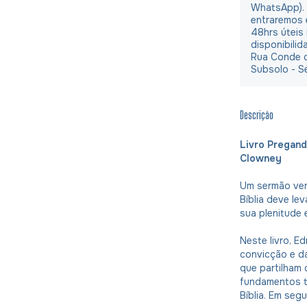
WhatsApp).
entraremos 
48hrs úteis
disponibilid
Rua Conde d
Subsolo - S
Descrição
Livro Pregand
Clowney
Um sermão ver
Bíblia deve le
sua plenitude 
Neste livro, E
convicção e d
que partilham d
fundamentos t
Bíblia. Em se