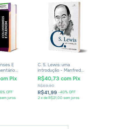
enses E
C. S. Lewis: uma
Livro Perdoar
entário
introdução - Manfred
Devo E Como
. K. Beale
Svensson
Timothy Kell
com
Pix
R$40,73
com
Pix
R$49,46
c
R$69,90
R$81,90
R$41,99
R$50,99
38
%
OFF
-
40
%
OFF
-
3
sem juros
2
x
de
R$21,00
sem juros
3
x
de
R$17,00