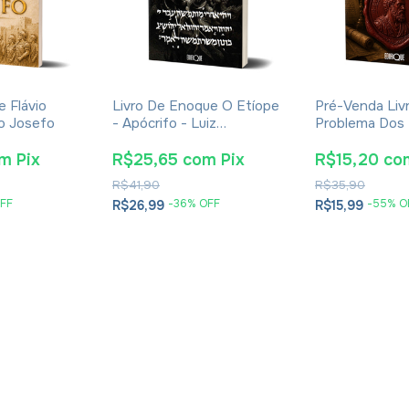
e Flávio
Livro De Enoque O Etíope
Pré-Venda Liv
io Josefo
- Apócrifo - Luiz
Problema Dos
Alexandre Solano Rossi
E Soluções- E
Cesareia
om
Pix
R$25,65
com
Pix
R$15,20
co
R$41,90
R$35,90
FF
-
36
% OFF
-
55
% O
R$26,99
R$15,99