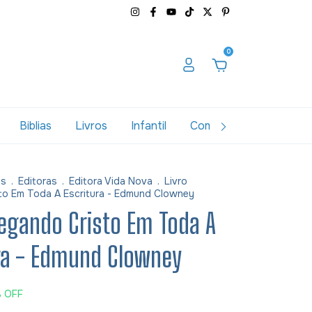
0
Biblias
Livros
Infantil
Combos
Variados
as
.
Editoras
.
Editora Vida Nova
.
Livro
to Em Toda A Escritura - Edmund Clowney
regando Cristo Em Toda A
ra - Edmund Clowney
%
OFF