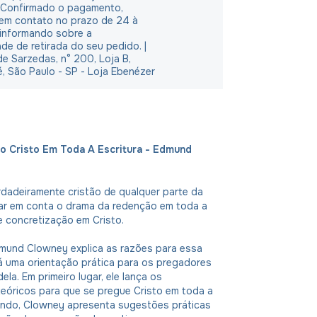
 Confirmado o pagamento,
em contato no prazo de 24 à
 informando sobre a
ade de retirada do seu pedido. |
e Sarzedas, n° 200, Loja B,
é, São Paulo - SP - Loja Ebenézer
o Cristo Em Toda A Escritura - Edmund
dadeiramente cristão de qualquer parte da
var em conta o drama da redenção em toda a
e concretização em Cristo.
dmund Clowney explica as razões para essa
á uma orientação prática para os pregadores
ela. Em primeiro lugar, ele lança os
eóricos para que se pregue Cristo em toda a
gundo, Clowney apresenta sugestões práticas