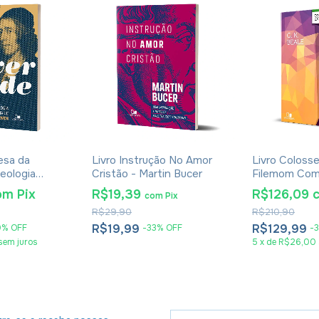
esa da
Livro Instrução No Amor
Livro Coloss
eologia
Cristão - Martin Bucer
Filemom Com
 John Owen -
Exegético - G
om
Pix
R$19,39
R$126,09
com
Pix
an
R$29,90
R$210,90
R$19,99
R$129,99
0
%
OFF
-
33
%
OFF
-
sem juros
5
x
de
R$26,00