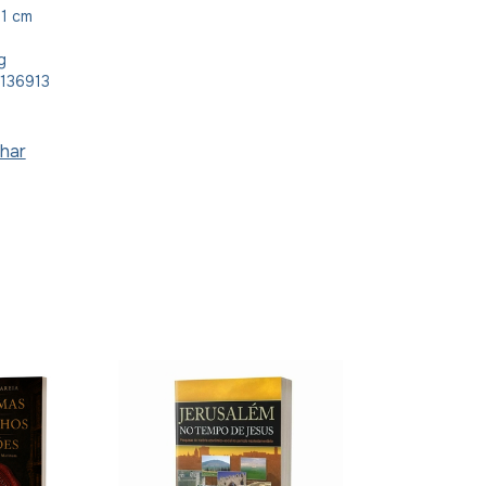
21 cm
g
136913
har