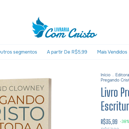
utros segmentos
A partir De R$5,99
Mais Vendidos
Início
.
Editor
Pregando Cris
Livro P
Escritu
R$35,99
-
38