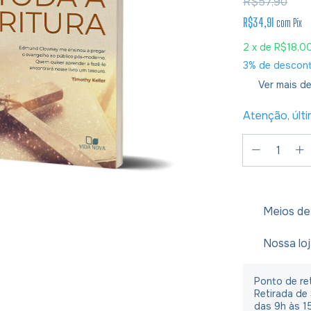
R$57,90
R$34,91
com
Pix
2
x de
R$18,0
3% de descon
Ver mais de
Atenção, últ
Meios de
Nossa lo
Ponto de ret
Retirada de
das 9h às 1