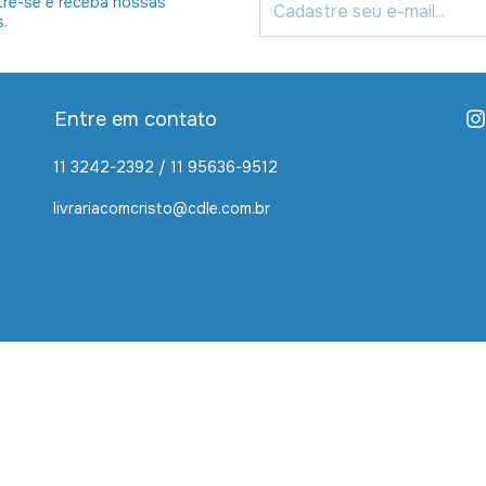
re-se e receba nossas
s.
Entre em contato
11 3242-2392 / 11 95636-9512
livrariacomcristo@cdle.com.br