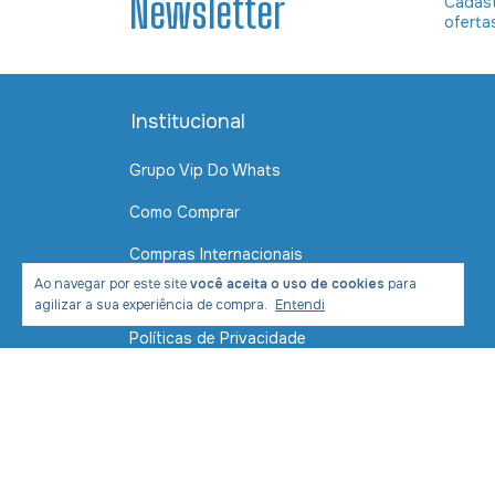
Newsletter
Cadast
oferta
Institucional
Grupo Vip Do Whats
Como Comprar
Compras Internacionais
Ao navegar por este site
você aceita o uso de cookies
para
Contato
agilizar a sua experiência de compra.
Entendi
Políticas de Privacidade
Política de Envio e Entrega
Formas de Pagamento
Segurança