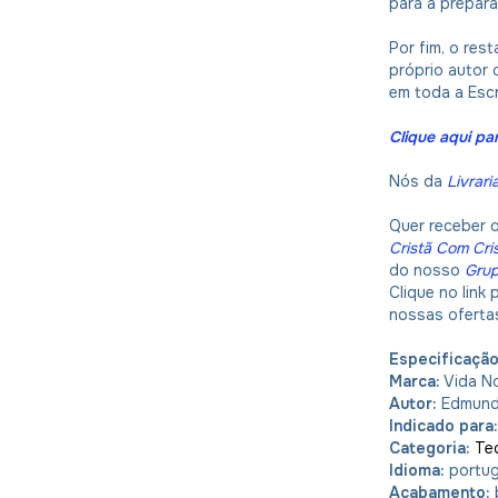
para a prepar
Por fim, o res
próprio autor 
em toda a Escr
Clique aqui par
Nós da
Livrari
Quer receber 
Cristã Com Cri
do nosso
Gru
Clique no link
nossas oferta
Especificaçã
Marca:
Vida N
Autor:
Edmund
Indicado para
Categoria:
Te
Idioma:
portu
Acabamento: