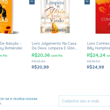
o De Adoção -
Livro Julgamento Na Casa
Livro Conhec
ey Bohlender
De Deus: Limpeza E Glória
Billy Humphr
Estão Vindo - Jeremiah
R$20,36
R$24,24
om
Pix
com
Pix
c
Johnson
R$29,90
R$38,50
R$20,99
R$24,99
re-se e receba nossas
s.