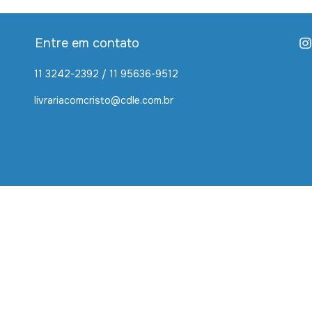
Entre em contato
11 3242-2392 / 11 95636-9512
livrariacomcristo@cdle.com.br