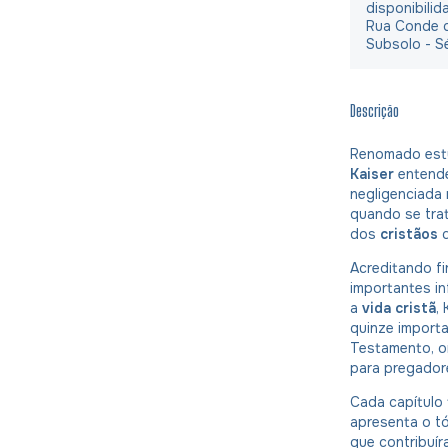
disponibilid
Rua Conde d
Subsolo - S
Descrição
Renomado est
Kaiser
entende
negligenciada 
quando se tra
dos
cristãos
q
Acreditando f
importantes i
a
vida cristã
,
quinze import
Testamento, or
para pregador
Cada capítulo
apresenta o t
que contribuí