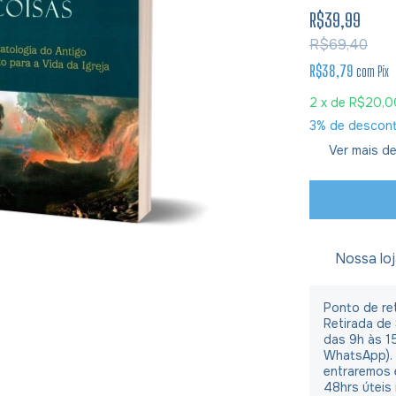
R$39,99
R$69,40
R$38,79
com
Pix
2
x de
R$20,0
3% de descon
Ver mais de
Nossa lo
Ponto de ret
Retirada de
das 9h às 1
WhatsApp).
entraremos 
48hrs úteis