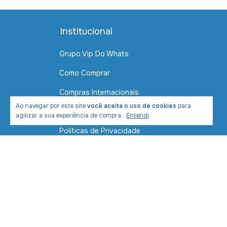
Institucional
Grupo Vip Do Whats
Como Comprar
Compras Internacionais
Ao navegar por este site
você aceita o uso de cookies
para
Contato
agilizar a sua experiência de compra.
Entendi
Políticas de Privacidade
Política de Envio e Entrega
Formas de Pagamento
Segurança
Devolução de mercadoria