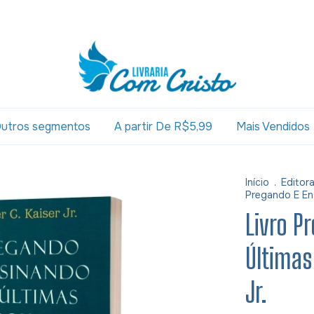
utros segmentos
A partir De R$5,99
Mais Vendidos
Início
.
Editor
Pregando E Ens
Livro P
Últimas
Jr.