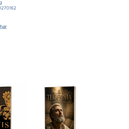
g
0270162
har