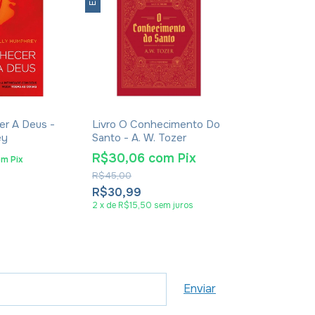
er A Deus -
Livro O Conhecimento Do
Livro Cultura
ey
Santo - A. W. Tozer
Michael Duqu
R$30,06
com
Pix
R$18,42
om
Pix
co
R$45,00
R$30,00
R$30,99
R$18,99
2
x
de
R$15,50
sem juros