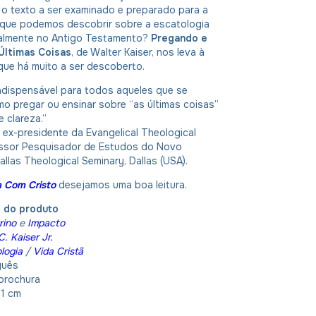
 o texto a ser examinado e preparado para a
 que podemos descobrir sobre a escatologia
cialmente no Antigo Testamento?
Pregando e
Últimas Coisas
, de Walter Kaiser, nos leva à
que há muito a ser descoberto.
ndispensável para todos aqueles que se
o pregar ou ensinar sobre “as últimas coisas”
e clareza.”
k, ex-presidente da Evangelical Theological
essor Pesquisador de Estudos do Novo
llas Theological Seminary, Dallas (USA).
ia Com Cristo
desejamos uma boa leitura.
o do produto
rino
e
Impacto
. Kaiser Jr.
logia
/
Vida Cristã
guês
brochura
21 cm