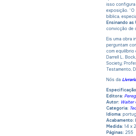
isso configura
exposição. “O
bíblica, espe
Ensinando as 
convicção de 
Eis uma obra i
perguntam com
com equilíbrio 
Darrell L. Boc
Society; Prof
Testamento, Da
Nós da
Livrar
Especificaçã
Editora:
Pereg
Autor:
Walter C
Categoria:
Teo
Idioma:
portu
Acabamento:
Medida:
14 x 
Páginas:
255