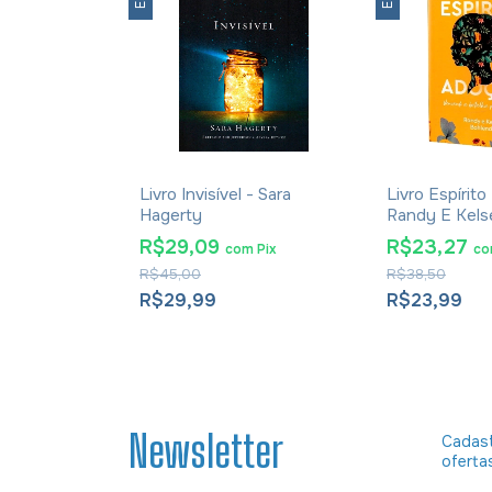
 Propósito -
Livro Invisível - Sara
Livro Espírit
s
Hagerty
Randy E Kels
R$29,09
R$23,27
m
Pix
com
Pix
c
R$45,00
R$38,50
R$29,99
R$23,99
Newsletter
Cadast
oferta