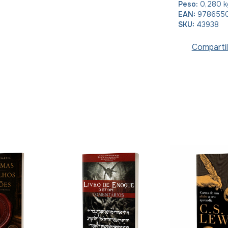
Peso:
0,280 k
EAN:
978655
SKU:
43938
Compartil