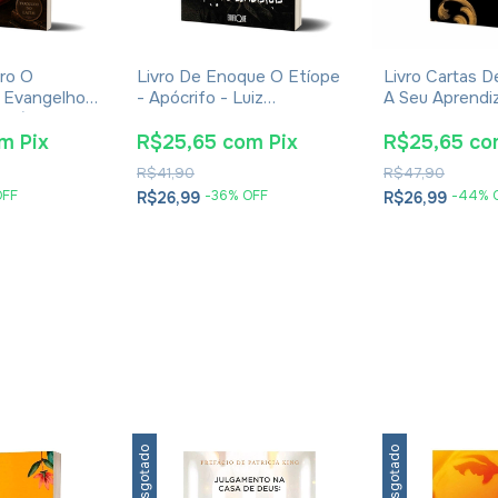
ro O
Livro De Enoque O Etíope
Livro Cartas 
 Evangelhos
- Apócrifo - Luiz
A Seu Aprendiz 
Eusébio De
Alexandre Solano Rossi
Lewis - Broch
om
Pix
R$25,65
com
Pix
R$25,65
co
R$41,90
R$47,90
OFF
-
36
% OFF
-
44
% 
R$26,99
R$26,99
Esgotado
Esgotado