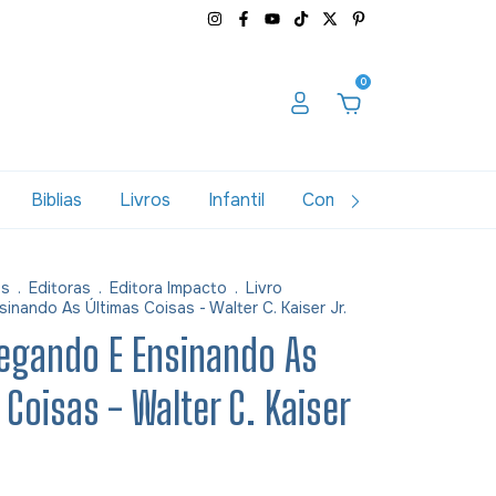
0
Biblias
Livros
Infantil
Combos
Variados
as
.
Editoras
.
Editora Impacto
.
Livro
inando As Últimas Coisas - Walter C. Kaiser Jr.
regando E Ensinando As
 Coisas - Walter C. Kaiser