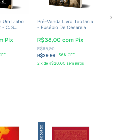
De Um Diabo
Pré-Venda Livro Teofania
Pré-Venda Liv
- C. S.
- Eusébio De Cesareia
De Aquino: Sua 
ura
Obra E Sua Épo
Eudaldo Formen
m
Pix
R$38,00
com
Pix
R$115,90
co
R$89,90
R$269,90
OFF
-
56
% OFF
-
55
% O
R$39,99
R$121,99
2
x
de
R$20,00
sem juros
5
x
de
R$24,40
se
Esgotado
Esgotado