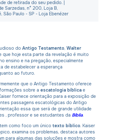
ade de retirada do seu pedido. |
e Sarzedas, n° 200, Loja B,
é, São Paulo - SP - Loja Ebenézer
udioso do
Antigo Testamento
,
Walter
 que hoje esta parte da revelação é muito
no ensino e na pregação, especialmente
ta de estabelecer a esperança
uanto ao futuro.
irmemente que o Antigo Testamento oferece
nformações sobre a
escatologia bíblica
e
 Kaiser fornece orientação para a exposição de
antes passagens escatológicas do Antigo
ientação essa que será de grande utilidade
es , professor e se estudantes da
Bíblia
.
 tem como foco um único
texto bíblico
. Kaiser
ópico, examina os problemas, destaca autores
ram para algumas das soluções e mostra como