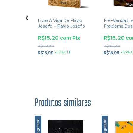
ção E A
Livro A Vida De Flávio
Pré-Venda Liv
cações Da
Josefo - Flávio Josefo
Problema Dos
rna Para A
E Soluções- 
tã - James K.
Cesareia
m
Pix
R$15,20
com
Pix
R$15,20
c
R$23,90
R$35,90
OFF
-
33
% OFF
-
55
% 
R$15,99
R$15,99
Produtos similares
Esgotado
Esgotado