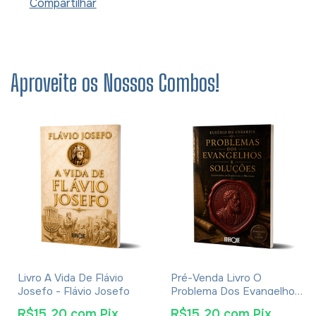
Compartilhar
Aproveite os Nossos Combos!
Livro A Vida De Flávio
Pré-Venda Livro O
Josefo - Flávio Josefo
Problema Dos Evangelhos
E Soluções- Eusébio De
R$15,20
com
Pix
R$15,20
com
Pix