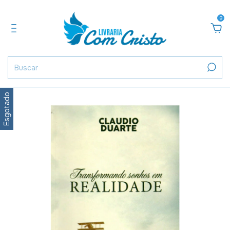
0
Esgotado