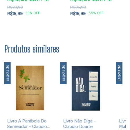
Cesareia
R$23,90
R$35,90
-
33
% OFF
-
55
% OFF
R$15,99
R$15,99
Produtos similares
Esgotado
Esgotado
Esgotado
Livro A Parábola Do
Livro Não Diga -
Livr
Semeador - Claudio
Claudio Duarte
Mulhe