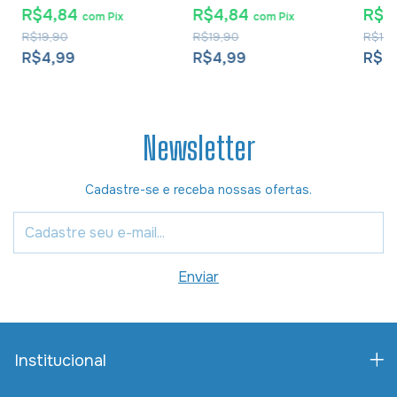
Duarte
Claud
R$4,84
R$4,84
R$4
com
Pix
com
Pix
R$19,90
R$19,90
R$19,
R$4,99
R$4,99
R$4
Newsletter
Cadastre-se e receba nossas ofertas.
Institucional