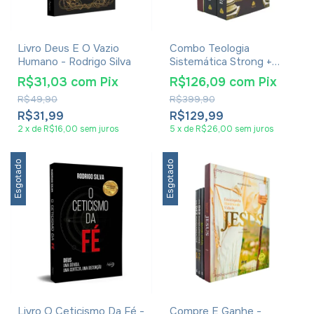
Livro Deus E O Vazio
Combo Teologia
Humano - Rodrigo Silva
Sistemática Strong +
Livro Enciclopédia
R$31,03
com
Pix
R$126,09
com
Pix
Histórica Da Vida De
R$49,90
R$399,90
Jesus
R$31,99
R$129,99
2
x
de
R$16,00
sem juros
5
x
de
R$26,00
sem juros
Esgotado
Esgotado
Livro O Ceticismo Da Fé -
Compre E Ganhe -