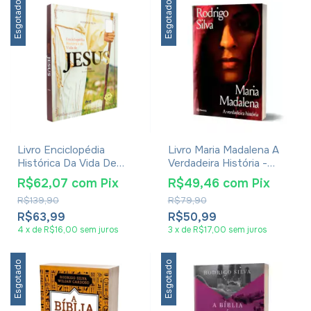
Esgotado
Esgotado
Livro Enciclopédia
Livro Maria Madalena A
Histórica Da Vida De
Verdadeira História -
Jesus - Rodrigo Silva
Rodrigo Silva
R$62,07
com
Pix
R$49,46
com
Pix
R$139,90
R$79,90
R$63,99
R$50,99
4
x
de
R$16,00
sem juros
3
x
de
R$17,00
sem juros
Esgotado
Esgotado