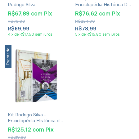
Rodrigo Silva
Enciclopédia Histórica Da
Vida De Jesus de Rodrigo
R$67,89
com
Pix
R$76,62
com
Pix
Silva + 3 livros
R$79,90
R$234,00
R$69,99
R$78,99
4
x
de
R$17,50
sem juros
5
x
de
R$15,80
sem juros
Esgotado
Kit Rodrigo Silva -
Enciclopédia Histórica da
Vida de Jesus e Livro A
R$125,12
com
Pix
Bíblia de Álef a Ômega
R$219,80