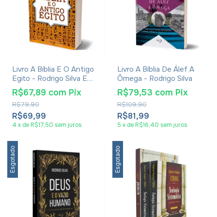
Livro A Bíblia E O Antigo
Livro A Bíblia De Álef A
Egito - Rodrigo Silva E
Ômega - Rodrigo Silva
Wiliam Cardoso
R$67,89
com
Pix
R$79,53
com
Pix
R$79,90
R$109,90
R$69,99
R$81,99
4
x
de
R$17,50
sem juros
5
x
de
R$16,40
sem juros
Esgotado
Esgotado