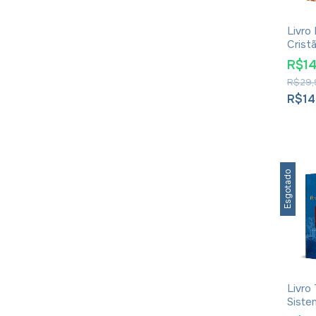
Livro
Crist
Grud
R$1
R$29,
R$14
Esgotado
Livro
Siste
Wayn