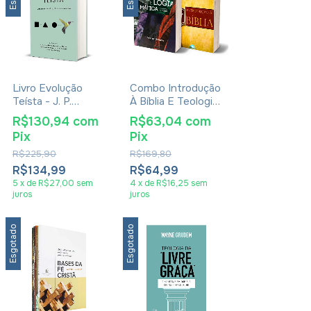
Livro Evolução
Combo Introdução
Teísta - J. P.
À Bíblia E Teologia
Moreland E
Sistemática
R$130,94
com
R$63,04
com
Stephen C. Meyer
Pix
Pix
R$225,90
R$169,80
R$134,99
R$64,99
5
x
de
R$27,00
sem
4
x
de
R$16,25
sem
juros
juros
Esgotado
Esgotado