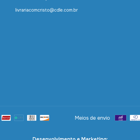
livrariacomcristo@cdle.com.br
Meios de envio
Desenvolvimento e Marketing: