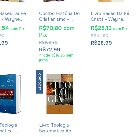
 Bases Da Fé
Combo História Do
Livro Bases Da Fé
ã - Wayne
Cristianismo +
Cristã - Wayne
em
Teologia
Grudem
4,54
R$70,80
com
R$28,12
com
Pix
com
Pix
Sistemática
Pix
90
R$44,90
Grudem
,99
R$169,30
R$28,99
R$72,99
4
x
de
R$18,25
sem
juros
Esgotado
 Teologia
Livro Teologia
mática -
Sistemática Ao
e Grudem
Alcance De Todos