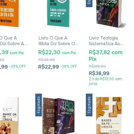
 O Que A
Livro O Que A
Livro Teologia
 Diz Sobre As
Bíblia Diz Sobre O
Sistemática Ao
ões Do Dia A
Aborto, A
Alcance De Todos
9,39
R$22,30
R$37,82
com
com
Pix
com
Pix
 Wayne
Eutanásia E Outras
- Wayne Grudem
Pix
90
R$36,90
em
Questões Médicas
Sobre O Fim Da
,99
R$22,99
R$99,90
-
39
%
OFF
-
38
%
OFF
Vida - Wayne
R$38,99
Grudem
2
x
de
R$19,50
sem
juros
Esgotado
Esgotado