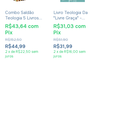
Combo Saldão
Livro Teologia Da
Teologia 5 Livros
"Livre Graça" -
Volume 3
Wayne Grudem
R$43,64
com
R$31,03
com
Pix
Pix
R$152,50
R$51,90
R$44,99
R$31,99
2
x
de
R$22,50
sem
2
x
de
R$16,00
sem
juros
juros