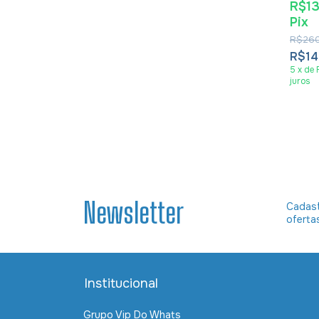
R$1
Pix
R$260
R$14
5
x
de
juros
Newsletter
Cadast
oferta
Institucional
Grupo Vip Do Whats