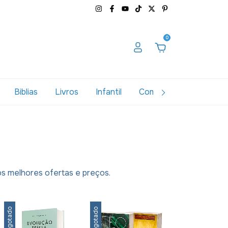
0
Biblias
Livros
Infantil
Combos
Variados
os melhores ofertas e preços.
Esgotado
Esgotado