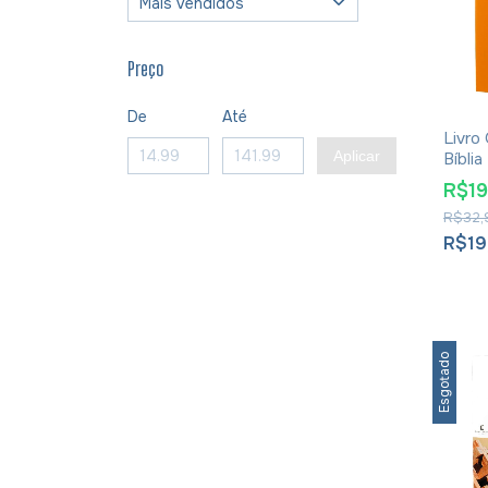
Preço
De
Até
Livro
Aplicar
Bíblia
Decis
R$1
Dia -
R$32,
Grud
R$19
Esgotado