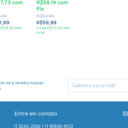
37,73
com
R$58,19
com
- Wayne Grudem
Pix
,90
R$104,90
1,99
R$59,99
R$28,40
sem
3
x
de
R$20,00
sem
juros
re-se e receba nossas
s.
Entre em contato
11 3242-2392 / 11 95636-9512