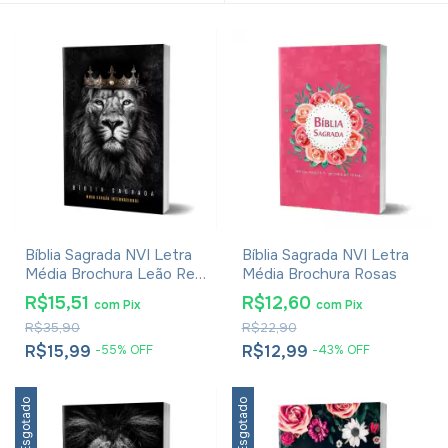
Bíblia Sagrada NVI Letra
Bíblia Sagrada NVI Letra
Média Brochura Leão Rei
Média Brochura Rosas
Dos Reis
R$15,51
R$12,60
com
Pix
com
Pix
R$35,90
R$22,90
R$15,99
R$12,99
-
55
%
OFF
-
43
%
OFF
Esgotado
Esgotado