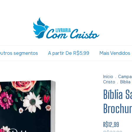
utros segmentos
A partir De R$5,99
Mais Vendidos
Início
.
Campa
Cristo
.
Bíbli
Bíblia 
Brochur
R$12,99