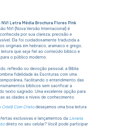
a NVI Letra Média Brochura Flores Pink
rsão NVI (Nova Versão Internacional) é
onhecida por sua clareza, precisão e
sível. Ela foi cuidadosamente traduzida a
tos originais em hebraico, aramaico e grego,
eitura que seja fiel ao conteúdo bíblico e
 para o público moderno.
udo, reflexão ou devoção pessoal, a Bíblia
ombina fidelidade às Escrituras com uma
temporânea, facilitando o entendimento das
sinamentos bíblicos sem sacrificar a
do texto sagrado. Uma excelente opção para
das as idades e níveis de conhecimento.
a Cristã Com Cristo
desejamos uma boa leitura
ofertas exclusivas e lançamentos da
Livraria
sto
direto no seu celular? Você pode participar