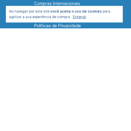
Compras Internacionais
Ao navegar por este site
você aceita o uso de cookies
para
Contato
agilizar a sua experiência de compra.
Entendi
Políticas de Privacidade
Política de Envio e Entrega
Formas de Pagamento
Segurança
Devolução de mercadoria
Meios de pagamento