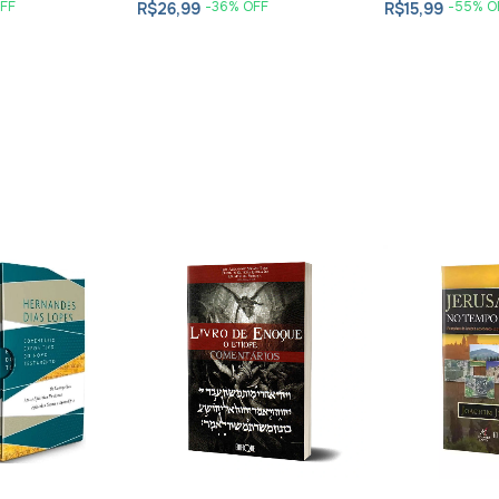
FF
-
36
% OFF
-
55
% O
R$26,99
R$15,99