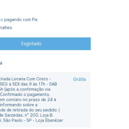
to
pagando com Pix
talhes
ja
irada Livraria Com Cristo -
Grátis
 SEG à SEX das 9 às 17h - SAB
5h (após a confirmação via
 Confirmado o pagamento,
em contato no prazo de 24 à
 informando sobre a
ade de retirada do seu pedido. |
e Sarzedas, n° 200, Loja B,
é, São Paulo - SP - Loja Ebenézer