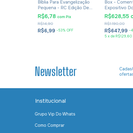
os Romanos -
Bíblia Para Evangelização
Box - Coment
Pequena - RC Edição De
Expositivo D
Promessas
Testamento 
m
Pix
R$6,78
R$628,55
com
Pix
Dias Lopes
R$14,90
R$1.190,00
R$6,99
R$647,99
%
OFF
-
53
%
OFF
-
em juros
5
x
de
R$129,60
Newsletter
Cadast
oferta
Institucional
Grupo Vip Do Whats
Como Comprar