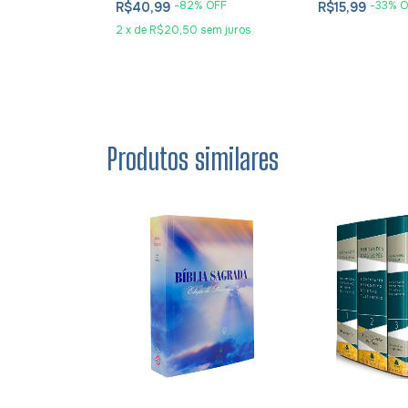
 OFF
-
82
% OFF
-
33
% O
R$40,99
R$15,99
2
x
de
R$20,50
sem juros
Produtos similares