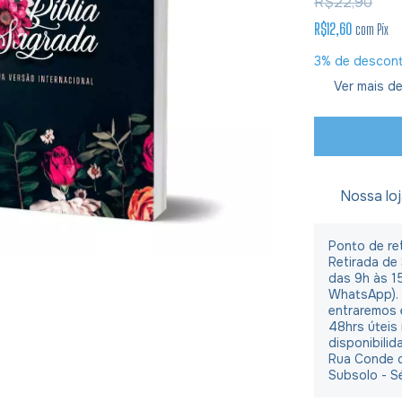
R$22,90
R$12,60
com
Pix
3% de descon
Ver mais de
Nossa lo
Ponto de ret
Retirada de
das 9h às 1
WhatsApp).
entraremos 
48hrs úteis
disponibilid
Rua Conde d
Subsolo - S