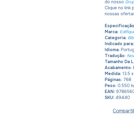
do nosso
Gru
Clique no link
nossas oferta
Especificaçã
Marca:
Edifiqu
Categoria:
Bíb
Indicado para:
Idioma:
Portu
Tradução:
Nov
Tamanho Da L
Acabamento:
Medida:
13,5 
Páginas:
768
Peso:
0,550 k
EAN:
9786560
SKU:
49440
Compartil