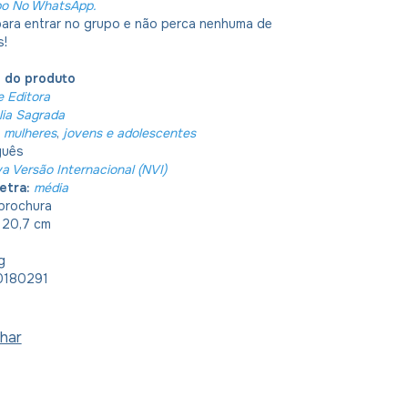
po No WhatsApp.
 para entrar no grupo e não perca nenhuma de
s!
o do produto
e Editora
lia Sagrada
mulheres
,
jovens e adolescentes
guês
a Versão Internacional (NVI)
etra:
média
brochura
x 20,7 cm
g
180291
har