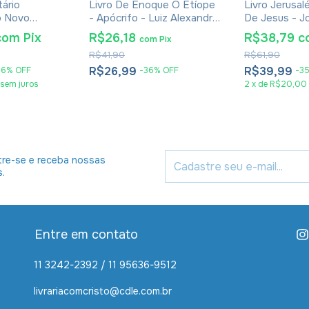
ário
Livro De Enoque O Etíope
Livro Jerusa
o Novo
- Apócrifo - Luiz Alexandre
De Jesus - J
- Hernandes
Solano Rossi
Jeremias - I
com
Pix
R$26,18
R$38,79
c
com
Pix
2024
R$41,90
R$61,90
R$26,99
R$39,99
46
%
OFF
-
36
%
OFF
-
3
sem juros
2
x
de
R$20,00
re-se e receba nossas
s.
Entre em contato
11 3242-2392 / 11 95636-9512
livrariacomcristo@cdle.com.br