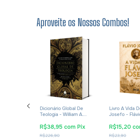
Aproveite os Nossos Combos!
 De Um Diabo
Dicionário Global De
Livro A Vida D
z - C. S.
Teologia - William A.
Josefo - Fláv
hura
Dyrness
om
Pix
R$38,95
com
Pix
R$15,20
c
R$226,90
R$23,90