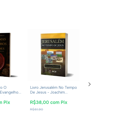
ro O
Livro Jerusalém No Tempo
Livro Manual De
 Evangelhos
De Jesus - Joachim
Costumes E Tr
usébio De
Jeremias - Impressão
Dos Tempos Bíb
2024
Leonardo Andr
m
Pix
R$38,00
com
Pix
R$30,40
co
R$61,90
R$49,90