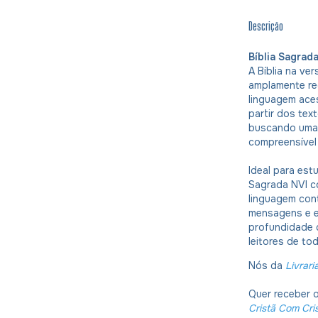
Descrição
Bíblia Sagrad
A Bíblia na ve
amplamente rec
linguagem aces
partir dos tex
buscando uma l
compreensível
Ideal para est
Sagrada NVI c
linguagem con
mensagens e en
profundidade 
leitores de to
Nós da
Livrari
Quer receber 
Cristã Com Cri