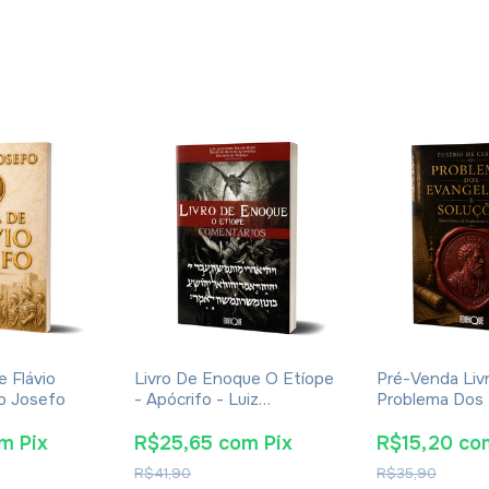
e Flávio
Livro De Enoque O Etíope
Pré-Venda Liv
io Josefo
- Apócrifo - Luiz
Problema Dos
Alexandre Solano Rossi
E Soluções- E
Cesareia
om
Pix
R$25,65
com
Pix
R$15,20
co
R$41,90
R$35,90