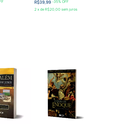
FF
-
35
% OFF
-
36
% O
R$39,99
R$31,99
2
x
de
R$20,00
sem juros
2
x
de
R$16,00
se