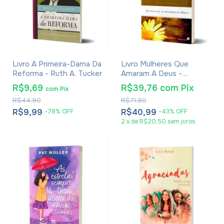
Livro A Primeira-Dama Da
Livro Mulheres Que
Reforma - Ruth A. Tucker
Amaram A Deus -
Elizabeth George
R$9,69
R$39,76
com
Pix
com
Pix
R$44,90
R$71,90
R$9,99
R$40,99
-
78
%
OFF
-
43
%
OFF
2
x
de
R$20,50
sem juros