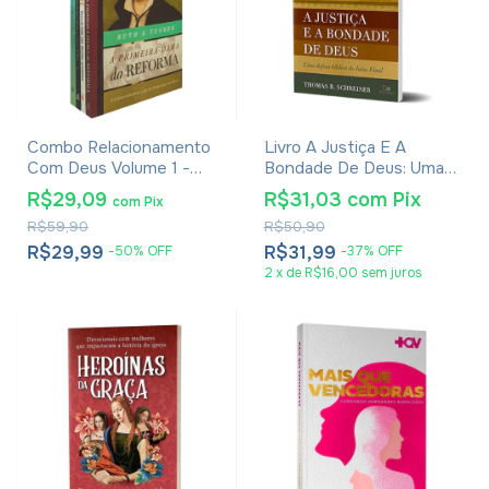
Combo Relacionamento
Livro A Justiça E A
Com Deus Volume 1 -
Bondade De Deus: Uma
Com 4 Livros
Defesa Bíblica Do Juízo
R$29,09
R$31,03
com
Pix
com
Pix
Final - Thomas R.
R$59,90
R$50,90
Schreiner
R$29,99
R$31,99
-
50
%
OFF
-
37
%
OFF
2
x
de
R$16,00
sem juros