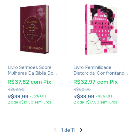
Livro Sermões Sobre
Livro Feminilidade
Mulheres Da Bíblia Do
Distorcida: Confrontando
Novo Testamento - C. H.
Cinco Tendências
R$37,82
com
Pix
R$32,97
com
Pix
Spurgeon
Culturais - Jen Oshman
R$59,90
R$60,00
R$38,99
R$33,99
-
35
%
OFF
-
43
%
OFF
2
x
de
R$19,50
sem juros
2
x
de
R$17,00
sem juros
1
de
11