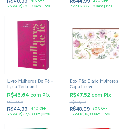
R$40,99
R$44,99
-
41
%
OFF
-
25
%
OFF
2
x
de
R$20,50
sem juros
2
x
de
R$22,50
sem juros
Livro Mulheres De Fé -
Box Pão Diário Mulheres
Lysa Terkeurst
Capa Louvor
R$43,64
com
Pix
R$47,52
com
Pix
R$79,90
R$69,90
R$44,99
R$48,99
-
44
%
OFF
-
30
%
OFF
2
x
de
R$22,50
sem juros
3
x
de
R$16,33
sem juros