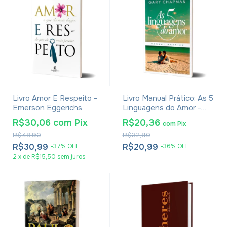
Livro Amor E Respeito -
Livro Manual Prático: As 5
Emerson Eggerichs
Linguagens do Amor -
Gary Chapman
R$30,06
com
Pix
R$20,36
com
Pix
R$48,90
R$32,90
R$30,99
R$20,99
-
37
%
OFF
-
36
%
OFF
2
x
de
R$15,50
sem juros