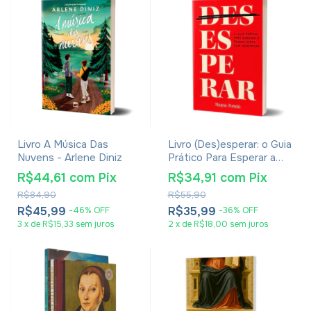
Livro A Música Das
Livro (Des)esperar: o Guia
Nuvens - Arlene Diniz
Prático Para Esperar a
Pessoa Certa sem
R$44,61
com
Pix
R$34,91
com
Pix
Desespero - Thayse
R$84,90
R$55,90
Portela
R$45,99
R$35,99
-
46
%
OFF
-
36
%
OFF
3
x
de
R$15,33
sem juros
2
x
de
R$18,00
sem juros