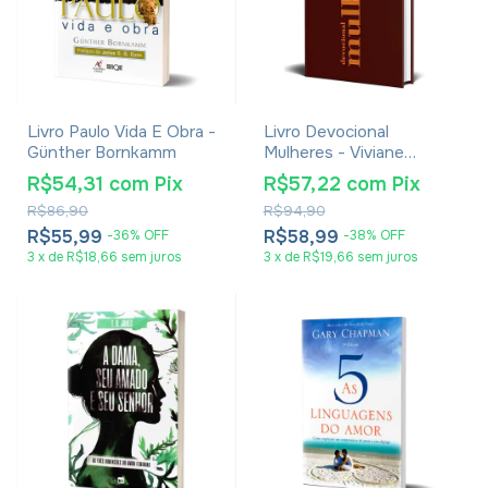
Livro Paulo Vida E Obra -
Livro Devocional
Günther Bornkamm
Mulheres - Viviane
Martinello
R$54,31
com
Pix
R$57,22
com
Pix
R$86,90
R$94,90
R$55,99
R$58,99
-
36
%
OFF
-
38
%
OFF
3
x
de
R$18,66
sem juros
3
x
de
R$19,66
sem juros