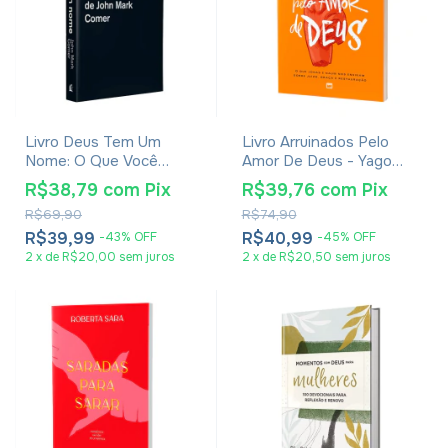
Livro Deus Tem Um
Livro Arruinados Pelo
Nome: O Que Você
Amor De Deus - Yago
Acredita Sobre Deus
Martins
R$38,79
com
Pix
R$39,76
com
Pix
Transforma Quem Você É
R$69,90
R$74,90
- John Mark Comer
R$39,99
R$40,99
-
43
%
OFF
-
45
%
OFF
2
x
de
R$20,00
sem juros
2
x
de
R$20,50
sem juros