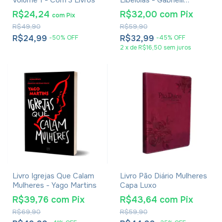
Casseta
R$24,24
R$32,00
com
Pix
com
Pix
R$49,90
R$59,90
R$24,99
R$32,99
-
50
%
OFF
-
45
%
OFF
2
x
de
R$16,50
sem juros
Livro Igrejas Que Calam
Livro Pão Diário Mulheres
Mulheres - Yago Martins
Capa Luxo
R$39,76
com
Pix
R$43,64
com
Pix
R$69,90
R$59,90