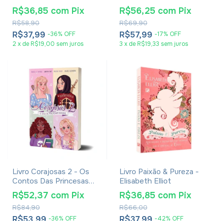
Cerfaux
Falar Com Deus - Midian
R$36,85
com
Pix
R$56,25
com
Pix
Lima, Camila Barros,
R$58,90
R$69,90
Raquel Lima E Gabriela
Lopes
R$37,99
R$57,99
-
36
%
OFF
-
17
%
OFF
2
x
de
R$19,00
sem juros
3
x
de
R$19,33
sem juros
Livro Corajosas 2 - Os
Livro Paixão & Pureza -
Contos Das Princesas
Elisabeth Elliot
Nada Encantadas -
R$52,37
com
Pix
R$36,85
com
Pix
Arlene Diniz - Maria
R$84,90
R$66,00
Araújo - Queren Ane -
Thaís Oliveira
R$53,99
R$37,99
-
36
%
OFF
-
42
%
OFF