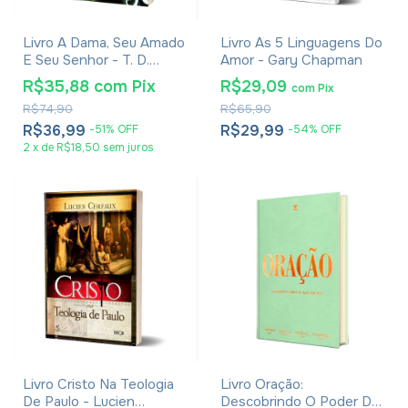
Livro A Dama, Seu Amado
Livro As 5 Linguagens Do
E Seu Senhor - T. D.
Amor - Gary Chapman
Jakes
R$35,88
com
Pix
R$29,09
com
Pix
R$74,90
R$65,90
R$36,99
R$29,99
-
51
%
OFF
-
54
%
OFF
2
x
de
R$18,50
sem juros
Livro Cristo Na Teologia
Livro Oração:
De Paulo - Lucien
Descobrindo O Poder De