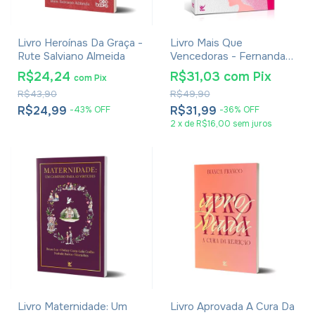
Livro Heroínas Da Graça -
Livro Mais Que
Rute Salviano Almeida
Vencedoras - Fernanda
Hernandes Rasmussen
R$24,24
R$31,03
com
Pix
com
Pix
R$43,90
R$49,90
R$24,99
R$31,99
-
43
%
OFF
-
36
%
OFF
2
x
de
R$16,00
sem juros
Livro Maternidade: Um
Livro Aprovada A Cura Da