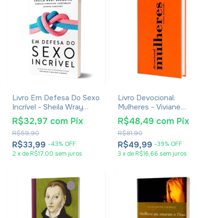
Livro Em Defesa Do Sexo
Livro Devocional:
Incrível - Sheila Wray
Mulheres - Viviane
Gregoire
Martinello
R$32,97
com
Pix
R$48,49
com
Pix
R$59,90
R$81,90
R$33,99
R$49,99
-
43
%
OFF
-
39
%
OFF
2
x
de
R$17,00
sem juros
3
x
de
R$16,66
sem juros