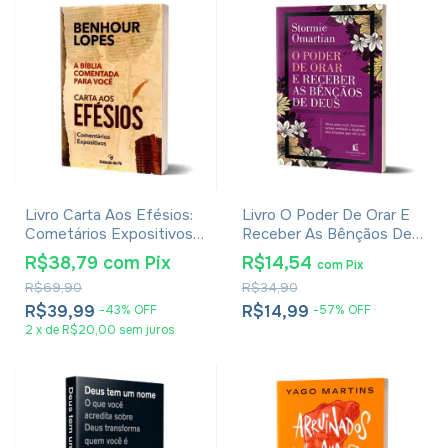
Livro Carta Aos Efésios:
Livro O Poder De Orar E
Cometários Expositivos -
Receber As Bênçãos De
Benhour Lopes
Deus - Stormie Omartian
R$38,79
com
Pix
R$14,54
com
Pix
R$69,90
R$34,90
R$39,99
R$14,99
-
43
%
OFF
-
57
%
OFF
2
x
de
R$20,00
sem juros