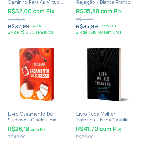
Caminho Para As Virtudes
Rejeição - Bianca Franco
- Bruna Luz e Chelsey
R$32,00
com
Pix
R$35,88
com
Pix
Costa
R$54,90
R$57,90
R$32,99
R$36,99
-
40
%
OFF
-
36
%
OFF
2
x
de
R$16,50
sem juros
2
x
de
R$18,50
sem juros
Livro Casamento De
Livro Toda Mulher
Sucesso - Gisele Lima
Trabalha - Naná Castillo E
Claudia Lotti
R$26,18
R$41,70
com
Pix
com
Pix
R$46,90
R$76,00