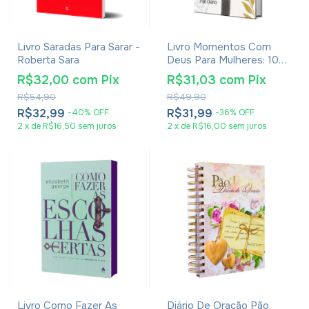
Livro Saradas Para Sarar -
Livro Momentos Com
Roberta Sara
Deus Para Mulheres: 100
Devocionais Para
R$32,00
com
Pix
R$31,03
com
Pix
Reflexão E Renovo
R$54,90
R$49,90
R$32,99
R$31,99
-
40
%
OFF
-
36
%
OFF
2
x
de
R$16,50
sem juros
2
x
de
R$16,00
sem juros
Livro Como Fazer As
Diário De Oração Pão