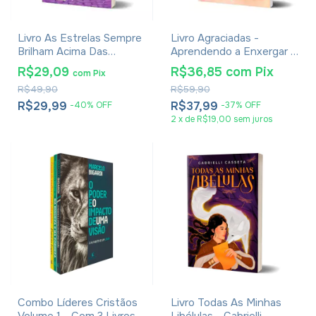
Livro As Estrelas Sempre
Livro Agraciadas -
Brilham Acima Das
Aprendendo a Enxergar a
Nuvens Escuras - Pat
Beleza do Servir - Elizete
R$29,09
R$36,85
com
Pix
com
Pix
Müller
Malafaia
R$49,90
R$59,90
R$29,99
R$37,99
-
40
%
OFF
-
37
%
OFF
2
x
de
R$19,00
sem juros
Combo Líderes Cristãos
Livro Todas As Minhas
Volume 1 - Com 3 Livros
Libélulas - Gabrielli