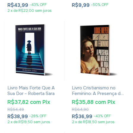
R$43,99
R$9,99
-
43
%
OFF
-
50
%
OFF
2
x
de
R$22,00
sem juros
Livro Mais Forte Que A
Livro Cristianismo no
Sua Dor - Roberta Sara
Feminino: A Presença da
Mulher na Vida da Igreja -
R$37,82
com
Pix
R$35,88
com
Pix
Lidice Meyer
R$54,49
R$64,90
R$38,99
R$36,99
-
28
%
OFF
-
43
%
OFF
2
x
de
R$19,50
sem juros
2
x
de
R$18,50
sem juros