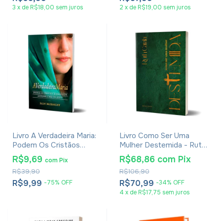
3
x
de
R$18,00
sem juros
2
x
de
R$19,00
sem juros
Livro A Verdadeira Maria:
Livro Como Ser Uma
Podem Os Cristãos
Mulher Destemida - Ruth
Evangélicos Acolher A
Catala
R$9,69
R$68,86
com
Pix
com
Pix
Mãe de Jesus - Scot
R$39,90
R$106,90
Mcknight
R$9,99
R$70,99
-
75
%
OFF
-
34
%
OFF
4
x
de
R$17,75
sem juros