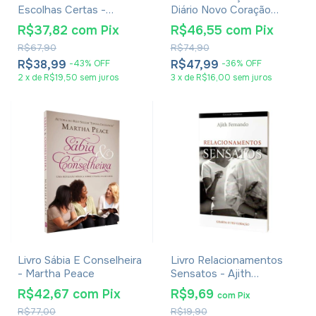
Escolhas Certas -
Diário Novo Coração
Elizabeth George
Devocional
R$37,82
com
Pix
R$46,55
com
Pix
R$67,90
R$74,90
R$38,99
R$47,99
-
43
%
OFF
-
36
%
OFF
2
x
de
R$19,50
sem juros
3
x
de
R$16,00
sem juros
Livro Sábia E Conselheira
Livro Relacionamentos
- Martha Peace
Sensatos - Ajith
Fernando
R$42,67
com
Pix
R$9,69
com
Pix
R$77,00
R$19,90