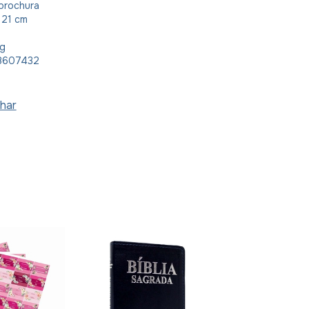
brochura
x 21 cm
kg
8607432
har