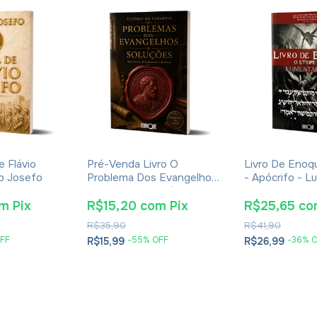
e Flávio
Pré-Venda Livro O
Livro De Enoq
io Josefo
Problema Dos Evangelhos
- Apócrifo - Lu
E Soluções- Eusébio De
Alexandre Sol
Cesareia
om
Pix
R$15,20
com
Pix
R$25,65
co
R$35,90
R$41,90
FF
-
55
% OFF
-
36
% 
R$15,99
R$26,99