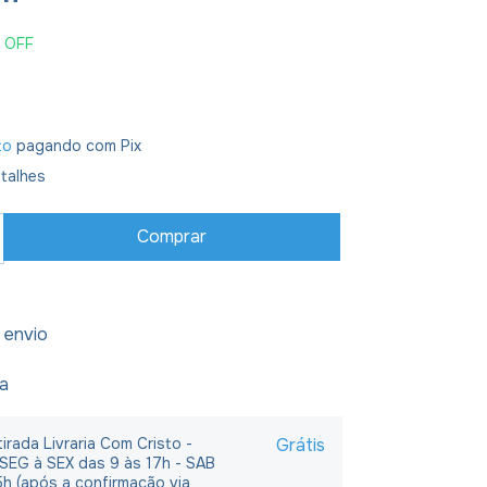
%
OFF
to
pagando com Pix
talhes
 envio
ja
irada Livraria Com Cristo -
Grátis
 SEG à SEX das 9 às 17h - SAB
5h (após a confirmação via