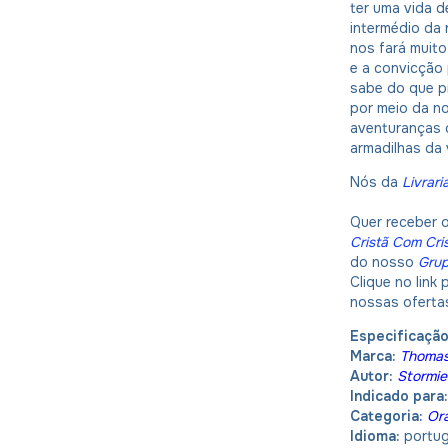
ter uma vida 
intermédio da
nos fará muito
e a convicção 
sabe do que p
por meio da n
aventuranças 
armadilhas da 
Nós da
Livrari
Quer receber 
Cristã Com Cri
do nosso
Gru
Clique no link
nossas oferta
Especificaçã
Marca:
Thomas
Autor:
Stormie
Indicado para
Categoria:
Or
Idioma:
portu