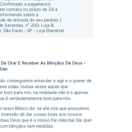
 Confirmado o pagamento,
em contato no prazo de 24 à
 informando sobre a
ade de retirada do seu pedido. |
e Sarzedas, n° 200, Loja B,
é, São Paulo - SP - Loja Ebenézer
 De Orar E Receber As Bênçãos De Deus -
tian
não conseguimos entender o agir e o querer de
as vidas, muitas vezes aquilo que
r bom para nós, na realidade não é e apenas
ue é verdadeiramente bom para nós.
 texto Bíblico diz, se até nós que possuímos
a intensão de dar coisas boas aos nossos
 mais Deus que é o nosso Pai celestial, Ele quer
 com bênçãos sem medidas.