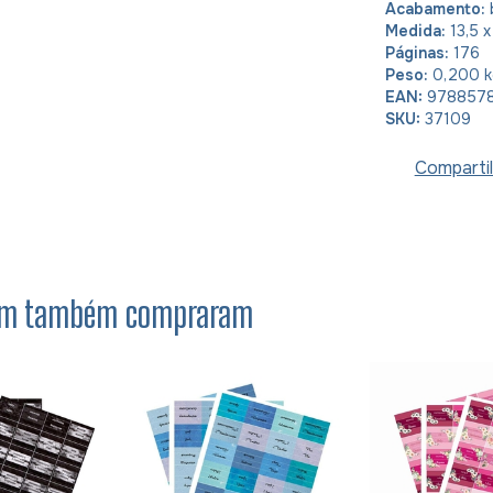
Acabamento:
Medida:
13,5 
Páginas:
176
Peso:
0,200 
EAN:
978857
SKU:
37109
Compartil
item também compraram