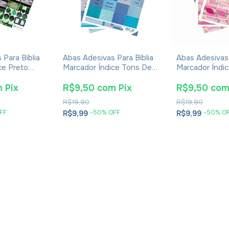
 Para Bíblia
Abas Adesivas Para Bíblia
Abas Adesivas 
ce Preto
Marcador Índice Tons De
Marcador Índi
4
Azul Pacote Com 3
Rosa Pacote 
m
Pix
R$9,50
com
Pix
R$9,50
co
R$19,90
R$19,90
FF
-
50
% OFF
-
50
% O
R$9,99
R$9,99