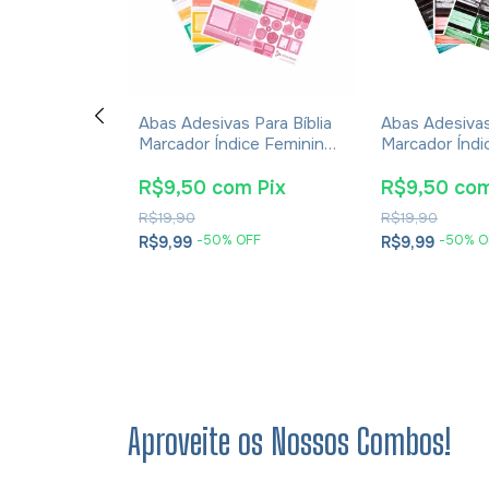
udo Da
Abas Adesivas Para Bíblia
Abas Adesivas
us RC Letra
Marcador Índice Feminino
Marcador Índi
Harpa
Pacote Com 4
Pacote Com 
Branca
om
Pix
R$9,50
com
Pix
R$9,50
co
R$19,90
R$19,90
 OFF
-
50
% OFF
-
50
% O
R$9,99
R$9,99
em juros
Aproveite os Nossos Combos!