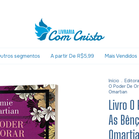
utros segmentos
A partir De R$5,99
Mais Vendidos
Início
.
Editor
O Poder De Or
Omartian
Livro O
As Bênç
Omarti