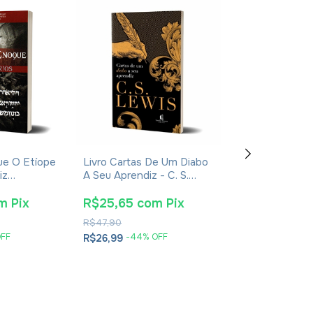
ue O Etíope
Livro Cartas De Um Diabo
Pré-Venda Livr
iz
A Seu Aprendiz - C. S.
- Eusébio De C
ano Rossi
Lewis - Brochura
m
Pix
R$25,65
com
Pix
R$38,00
co
R$47,90
R$89,90
OFF
-
44
% OFF
-
56
% O
R$26,99
R$39,99
2
x
de
R$20,00
se