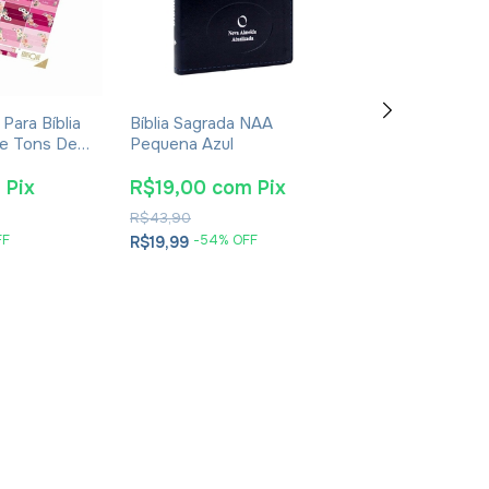
Para Bíblia
Bíblia Sagrada NAA
Bíblia Sagrada 
ce Tons De
Pequena Azul
Hipergigante 
Com 3
Avivada E Cori
Dura Flores Rea
m
Pix
R$19,00
com
Pix
R$31,35
co
R$43,90
R$73,90
FF
-
54
% OFF
-
55
% O
R$19,99
R$32,99
2
x
de
R$16,50
sem