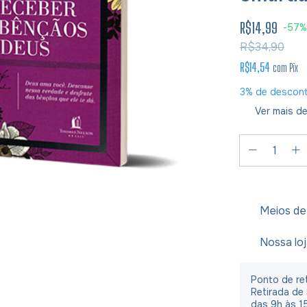
R$14,99
-
57
R$34,90
R$14,54
com
Pix
3% de descon
Ver mais de
Meios de
Nossa lo
Ponto de ret
Retirada de
das 9h às 1