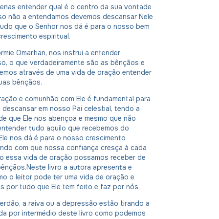
enas entender qual é o centro da sua vontade
aso não a entendamos devemos descansar Nele
udo que o Senhor nos dá é para o nosso bem
rescimento espiritual.
ormie Omartian, nos instrui a entender
so, o que verdadeiramente são as bênçãos e
mos através de uma vida de oração entender
suas bênçãos.
ração e comunhão com Ele é fundamental para
descansar em nosso Pai celestial, tendo a
 de que Ele nos abençoa e mesmo que não
ntender tudo aquilo que recebemos do
Ele nos dá é para o nosso crescimento
zendo com que nossa confiança cresça à cada
do essa vida de oração possamos receber de
ênçãos.Neste livro a autora apresenta e
o o leitor pode ter uma vida de oração e
s por tudo que Ele tem feito e faz por nós.
perdão, a raiva ou a depressão estão tirando a
da por intermédio deste livro como podemos