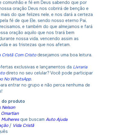
de comunhão e fé em Deus sabendo que por
 nossa oração Deus nos cobrirá de benção e
 mais do que felizes nele, e nos dará a certeza
pela fé de que Ele, sendo nosso eterno Pai,
recisamos, e também do que almejamos e fará
ossa oração aquilo que nos trará bem
durante nossa vida, vencendo assim as
vida e as tristezas que nos afetam.
a Cristã Com Cristo
desejamos uma boa leitura.
ofertas exclusivas e lançamentos da
Livraria
sto
direto no seu celular? Você pode participar
po No WhatsApp
.
 para entrar no grupo e não perca nenhuma de
s!
o do produto
 Nelson
 Omartian
:
Mulheres
que buscam
Auto Ajuda
ação
/
Vida Cristã
guês