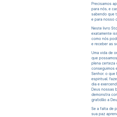
Precisamos ap
para nós, e c
sabendo que t
e para nosso c
Neste livro St
exatamente is
como nós pode
e receber as 
Uma vida de o
que possamos 
plena certeza
conseguimos e
Senhor, o que 
espiritual, fa
dia e exercen
Deus nossas b
demonstra com
gratidão a Deu
Se a falta de 
sua paz apren