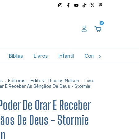
0
Biblias
Livros
Infantil
Combos
Variados
as
.
Editoras
.
Editora Thomas Nelson
.
Livro
ar E Receber As Bênçãos De Deus - Stormie
 Poder De Orar E Receber
ãos De Deus - Stormie
an