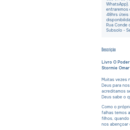
WhatsApp).
entraremos 
48hrs úteis
disponibilid
Rua Conde d
Subsolo - S
Descrição
Livro O Poder
Stormie Omar
Muitas vezes 
Deus para noss
acreditamos se
Deus sabe o q
Como o próprio
falhas temos 
filhos, quando
nos abençoar