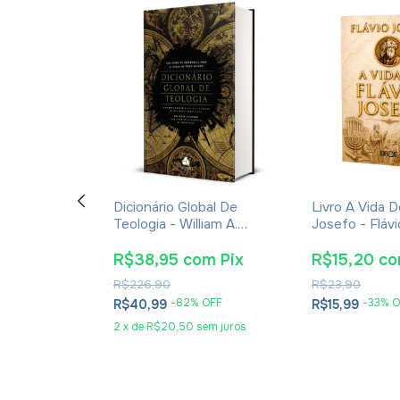
vro Tomás
Dicionário Global De
Livro A Vida D
a Vida, Sua
Teologia - William A.
Josefo - Fláv
poca -
Dyrness
ent Giralt
om
Pix
R$38,95
com
Pix
R$15,20
c
R$226,90
R$23,90
 OFF
-
82
% OFF
-
33
% O
R$40,99
R$15,99
sem juros
2
x
de
R$20,50
sem juros