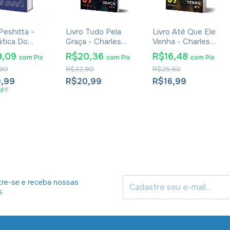
Peshitta -
Livro Tudo Pela
Livro Até Que Ele
tica Do
Graça - Charles
Venha - Charles
ico Siríaco E
Spurgeon
Spurgeon
9,09
R$20,36
R$16,48
com
Pix
com
Pix
com
Pix
vo
90
R$32,90
R$25,90
amento
leto Em
,99
R$20,99
R$16,99
ico -
OFF
rdo Andrade
re-se e receba nossas
s.