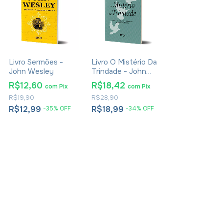
Livro Sermões -
Livro O Mistério Da
John Wesley
Trindade - John
Owen
R$12,60
R$18,42
com
Pix
com
Pix
R$19,90
R$28,90
R$12,99
R$18,99
-
35
%
OFF
-
34
%
OFF