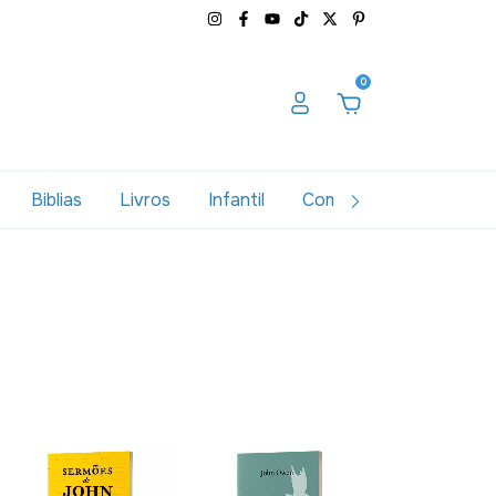
0
Biblias
Livros
Infantil
Combos
Variados