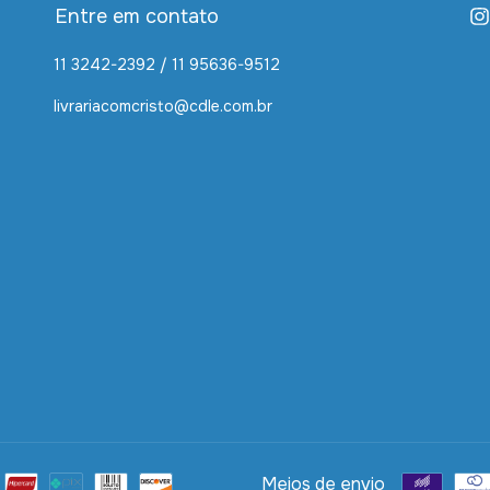
Entre em contato
11 3242-2392 / 11 95636-9512
livrariacomcristo@cdle.com.br
Meios de envio