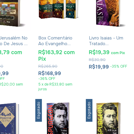
 Jerusalém No
Box Comentário
Livro Isaias - Um
 De Jesus -
Ao Evangelho
Tratado
im Jeremias
Segundo João -
Messiânico -
8,79
com
R$163,92
com
R$19,39
com
Pix
ressão 2024
Raymond Brown -
Leonardo Andrade
Pix
R$30,90
2 Volumes
90
R$265,90
R$19,99
-
35
%
OFF
,99
R$168,99
OFF
-
36
%
OFF
R$20,00
sem
5
x
de
R$33,80
sem
juros
Esgotado
Esgotado