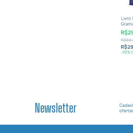
Livro 
Gramá
Arama
R$2
O No
R$66,
Test
Comp
R$29
Arama
-
55
%
Leona
Newsletter
Cadast
oferta