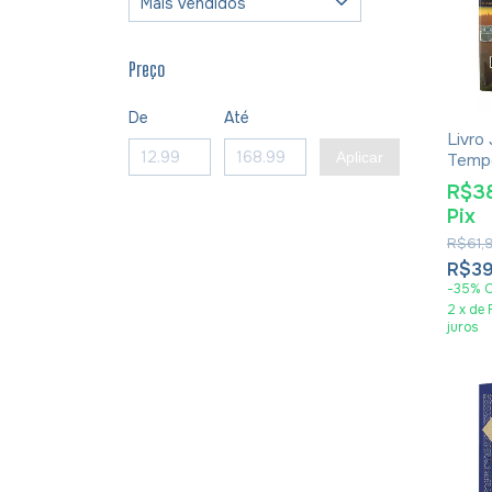
Preço
De
Até
Livro
Aplicar
Tempo
Joach
R$3
- Imp
Pix
R$61,
R$39
-
35
%
2
x
de
juros