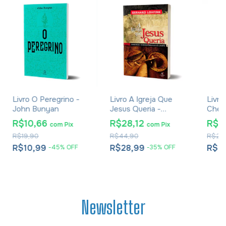
Livro O Peregrino -
Livro A Igreja Que
Livro
John Bunyan
Jesus Queria -
Ches
Gerhard Lohfink
R$10,66
R$28,12
R$1
com
Pix
com
Pix
R$19,90
R$44,90
R$24
R$10,99
R$28,99
R$1
-
45
%
OFF
-
35
%
OFF
Newsletter