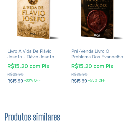
Livro A Vida De Flávio
Pré-Venda Livro O
Josefo - Flávio Josefo
Problema Dos Evangelhos
E Soluções- Eusébio De
R$15,20
com
Pix
R$15,20
com
Pix
Cesareia
R$23,90
R$35,90
-
33
% OFF
-
55
% OFF
R$15,99
R$15,99
Produtos similares