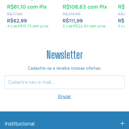
Média Luxo Rosa
Gospel
Letra
R$61,10
com
Pix
R$108,63
com
Pix
R$1
R$77,90
R$274,95
R$22
R$62,99
R$111,99
R$1
4
x
de
R$15,75
sem juros
5
x
de
R$22,40
sem juros
5
x
de
Newsletter
Cadastre-se e receba nossas ofertas.
Institucional