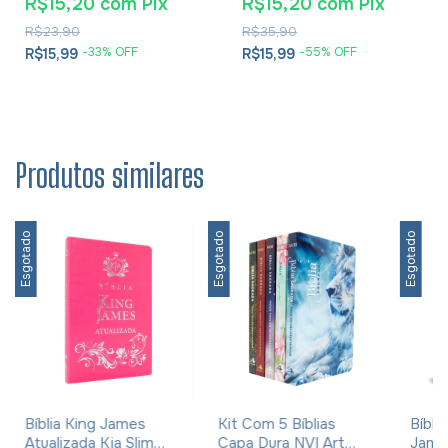
R$15,20
com
Pix
R$15,20
com
Pix
Cesareia
R$23,90
R$35,90
-
33
% OFF
-
55
% OFF
R$15,99
R$15,99
Produtos similares
Esgotado
Esgotado
Esgotado
Bíblia King James
Kit Com 5 Bíblias
Bíbli
Atualizada Kja Slim
Capa Dura NVI Art
James