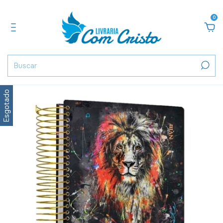
0
Esgotado