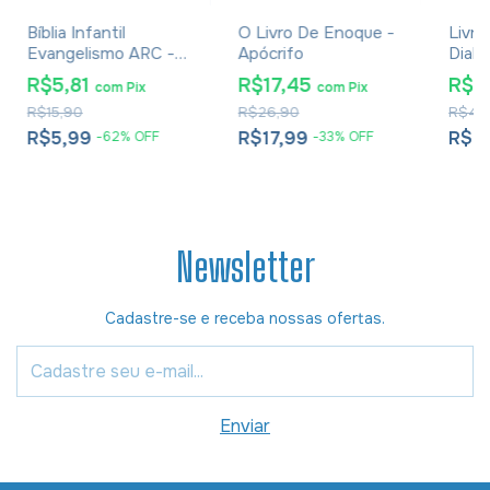
Bíblia Infantil
O Livro De Enoque -
Livro
Evangelismo ARC -
Apócrifo
Diabo
Capa Leão de Judá
- C. 
R$5,81
R$17,45
R$2
com
Pix
com
Pix
Broc
R$15,90
R$26,90
R$47
R$5,99
R$17,99
R$2
-
62
%
OFF
-
33
%
OFF
Newsletter
Cadastre-se e receba nossas ofertas.