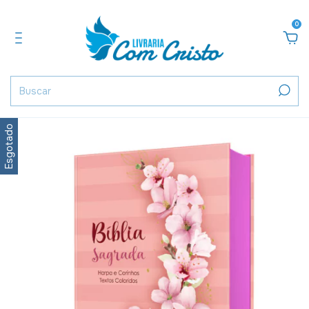
0
Esgotado