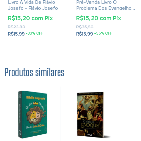
Livro A Vida De Flávio
Pré-Venda Livro O
Josefo - Flávio Josefo
Problema Dos Evangelhos
E Soluções- Eusébio De
R$15,20
com
Pix
R$15,20
com
Pix
Cesareia
R$23,90
R$35,90
-
33
% OFF
-
55
% OFF
R$15,99
R$15,99
Produtos similares