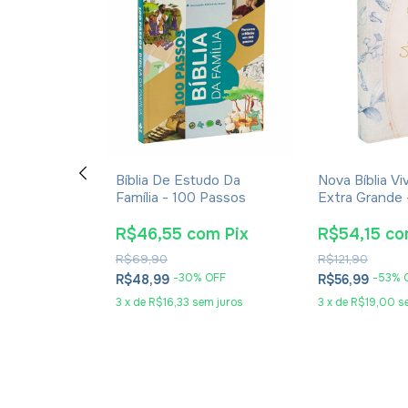
 Infantil RC
Bíblia De Estudo Da
Nova Bíblia Vi
e Com Harpa
Família - 100 Passos
Extra Grande 
rinhos Capa
Creme
a Leão
om
Pix
R$46,55
com
Pix
R$54,15
co
R$69,90
R$121,90
OFF
-
30
% OFF
-
53
% 
R$48,99
R$56,99
sem juros
3
x
de
R$16,33
sem juros
3
x
de
R$19,00
s