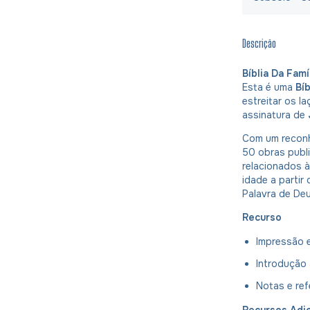
Descrição
Bíblia Da Fam
Esta é uma
Bíb
estreitar os l
assinatura de
Com um reconhe
50 obras publ
relacionados 
idade a partir
Palavra de Deu
Recurso
Impressão 
Introdução 
Notas e ref
Recursos Adic