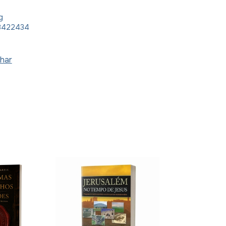
g
8422434
har