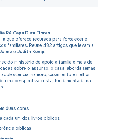
ília RA Capa Dura Flores
lia
que oferece recursos para fortalecer e
aços familiares. Reúne 482 artigos que levam a
Jaime
e
Judith Kemp
.
cido ministério de apoio à família e mais de
icadas sobre o assunto, o casal aborda temas
à adolescência, namoro, casamento e melhor
 de uma perspectiva cristã, fundamentada na
s.
em duas cores
a cada um dos livros bíblicos
erência bíblicas
ionais