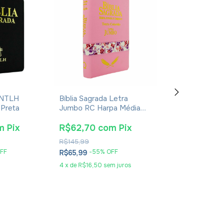
a NTLH
Bíblia Sagrada Letra
Combo Espiritu
Preta
Jumbo RC Harpa Média
Família - 5 Livr
Zíper Rosa Claro
m
Pix
R$62,70
com
Pix
R$57,00
co
R$145,99
R$149,60
FF
-
55
% OFF
-
60
% O
R$65,99
R$59,99
4
x
de
R$16,50
sem juros
3
x
de
R$20,00
se