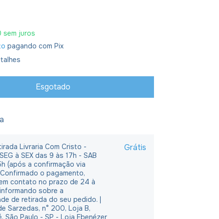
0
sem juros
to
pagando com Pix
talhes
ja
irada Livraria Com Cristo -
Grátis
 SEG à SEX das 9 às 17h - SAB
5h (após a confirmação via
 Confirmado o pagamento,
em contato no prazo de 24 à
 informando sobre a
ade de retirada do seu pedido. |
e Sarzedas, n° 200, Loja B,
é, São Paulo - SP - Loja Ebenézer