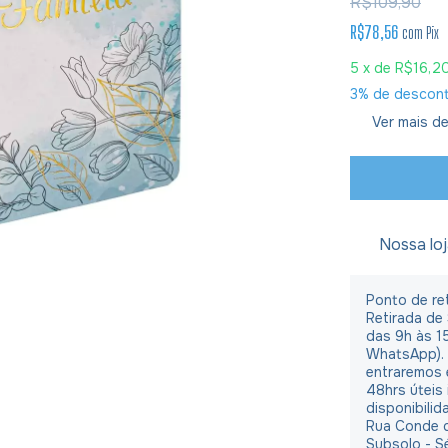
R$109,90
R$78,56
com
Pix
5
x de
R$16,2
3% de descon
Ver mais de
Nossa lo
Ponto de ret
Retirada de
das 9h às 1
WhatsApp).
entraremos 
48hrs úteis
disponibilid
Rua Conde d
Subsolo - S