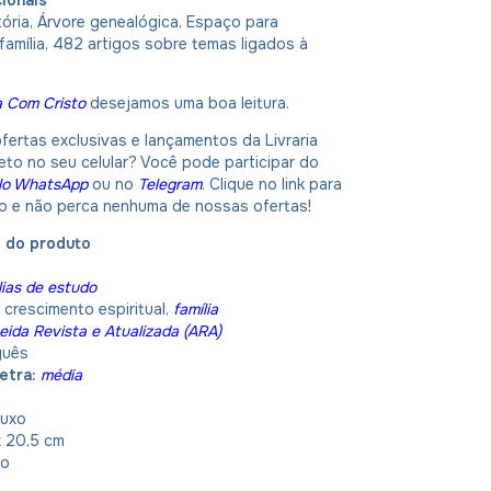
ória, Árvore genealógica, Espaço para
amília, 482 artigos sobre temas ligados à
a Com Cristo
desejamos uma boa leitura.
fertas exclusivas e lançamentos da Livraria
eto no seu celular? Você pode participar do
No WhatsApp
ou no
Telegram
. Clique no link para
po e não perca nenhuma de nossas ofertas!
o do produto
lias de estudo
crescimento espiritual,
família
eida Revista e Atualizada (ARA)
guês
etra:
média
luxo
x 20,5 cm
io