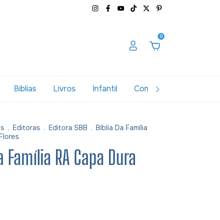
0
Biblias
Livros
Infantil
Combos
Variados
as
.
Editoras
.
Editora SBB
.
Bíblia Da Família
Flores
Da Família RA Capa Dura