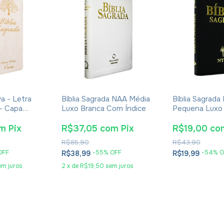
va - Letra
Bíblia Sagrada NAA Média
Bíblia Sagrad
- Capa
Luxo Branca Com Índice
Pequena Luxo 
m
Pix
R$37,05
com
Pix
R$19,00
co
R$85,90
R$43,90
OFF
-
55
% OFF
-
54
% O
R$38,99
R$19,99
em juros
2
x
de
R$19,50
sem juros