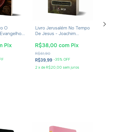
ro O
Livro Jerusalém No Tempo
Livro Manual De
 Evangelhos
De Jesus - Joachim
Costumes E Tr
usébio De
Jeremias - Impressão
Dos Tempos Bíb
2024
Leonardo Andr
m
Pix
R$38,00
com
Pix
R$30,40
co
R$61,90
R$49,90
FF
-
35
% OFF
-
36
% O
R$39,99
R$31,99
2
x
de
R$20,00
sem juros
2
x
de
R$16,00
se