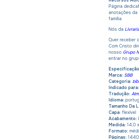
Página dedicat
anotações da f
família
Nós da
Livrari
Quer receber o
Com Cristo dir
nosso
Grupo 
entrar no gru
Especificaçã
Marca:
SBB
Categoria:
bíb
Indicado para:
Tradução:
Alm
Idioma:
portu
Tamanho Da L
Capa:
flexível
Acabamento:
Medida:
14,0 
Formato:
méd
Páginas:
1440