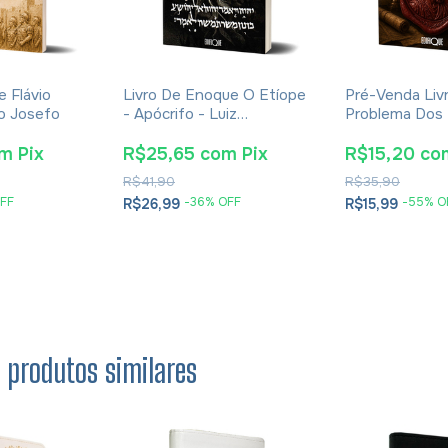
e Flávio
Livro De Enoque O Etíope
Pré-Venda Liv
io Josefo
- Apócrifo - Luiz
Problema Dos
Alexandre Solano Rossi
E Soluções- E
Cesareia
om
Pix
R$25,65
com
Pix
R$15,20
co
R$41,90
R$35,90
FF
-
36
% OFF
-
55
% O
R$26,99
R$15,99
s produtos similares