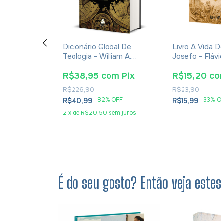
 De Um Diabo
Dicionário Global De
Livro A Vida D
z - C. S.
Teologia - William A.
Josefo - Fláv
hura
Dyrness
om
Pix
R$38,95
com
Pix
R$15,20
c
R$226,90
R$23,90
 OFF
-
82
% OFF
-
33
% O
R$40,99
R$15,99
2
x
de
R$20,50
sem juros
É do seu gosto? Então veja este