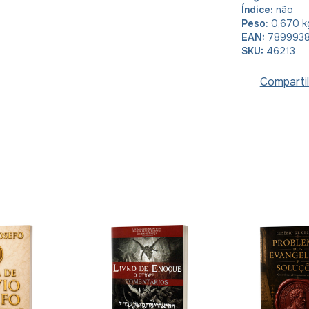
Índice:
não
Peso:
0,670 k
EAN:
789993
SKU:
46213
Compartil