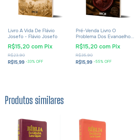
Livro A Vida De Flávio
Pré-Venda Livro O
Josefo - Flávio Josefo
Problema Dos Evangelhos
E Soluções- Eusébio De
R$15,20
com
Pix
R$15,20
com
Pix
Cesareia
R$23,90
R$35,90
-
33
% OFF
-
55
% OFF
R$15,99
R$15,99
Produtos similares