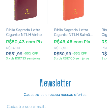
Bíblia Sagrada Letra
Bíblia Sagrada Letra
Bíbli
Gigante NTLH Vinho
Gigante NTLH Salmão
Giga
Com Índice
Com Índice
Com 
R$50,43
com
Pix
R$49,46
com
Pix
R$5
R$114,90
R$112,90
R$114
R$51,99
R$50,99
R$5
-
55
%
OFF
-
55
%
OFF
3
x
de
R$17,33
sem juros
3
x
de
R$17,00
sem juros
3
x
de
Newsletter
Cadastre-se e receba nossas ofertas.