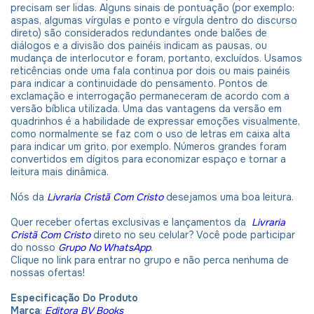
precisam ser lidas. Alguns sinais de pontuação (por exemplo:
aspas, algumas vírgulas e ponto e vírgula dentro do discurso
direto) são considerados redundantes onde balões de
diálogos e a divisão dos painéis indicam as pausas, ou
mudança de interlocutor e foram, portanto, excluídos. Usamos
reticências onde uma fala continua por dois ou mais painéis
para indicar a continuidade do pensamento. Pontos de
exclamação e interrogação permaneceram de acordo com a
versão bíblica utilizada. Uma das vantagens da versão em
quadrinhos é a habilidade de expressar emoções visualmente,
como normalmente se faz com o uso de letras em caixa alta
para indicar um grito, por exemplo. Números grandes foram
convertidos em dígitos para economizar espaço e tornar a
leitura mais dinâmica.
Nós da
Livraria Cristã Com Cristo
desejamos uma boa leitura.
Quer receber ofertas exclusivas e lançamentos da
Livraria
Cristã Com Cristo
direto no seu celular? Você pode participar
do nosso
Grupo No WhatsApp
.
Clique no link para entrar no grupo e não perca nenhuma de
nossas ofertas!
Especificação Do Produto
Marca
:
Editora BV Books