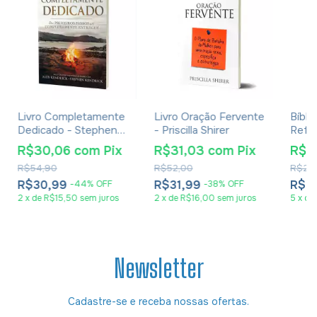
Livro Completamente
Livro Oração Fervente
Bíbli
Dedicado - Stephen
- Priscilla Shirer
Refer
Kendrick e Alex
Ediçã
R$30,06
com
Pix
R$31,03
com
Pix
R$1
Kendrick
R$54,90
R$52,00
R$20
R$30,99
R$31,99
R$1
-
44
%
OFF
-
38
%
OFF
2
x
de
R$15,50
sem juros
2
x
de
R$16,00
sem juros
5
x
de
Newsletter
Cadastre-se e receba nossas ofertas.