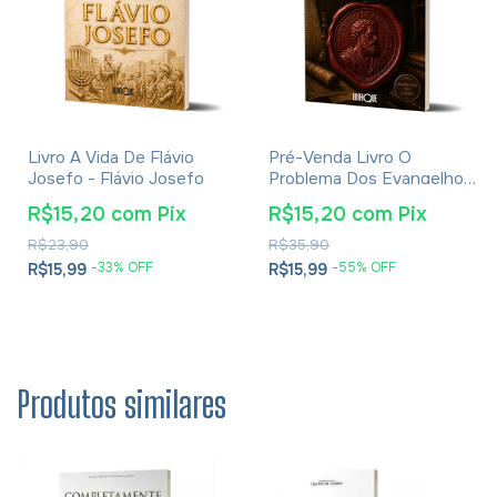
Livro A Vida De Flávio
Pré-Venda Livro O
Josefo - Flávio Josefo
Problema Dos Evangelhos
E Soluções- Eusébio De
R$15,20
com
Pix
R$15,20
com
Pix
Cesareia
R$23,90
R$35,90
-
33
% OFF
-
55
% OFF
R$15,99
R$15,99
Produtos similares