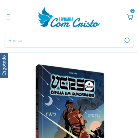
0
Esgotado