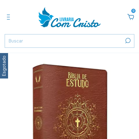
0
Esgotado