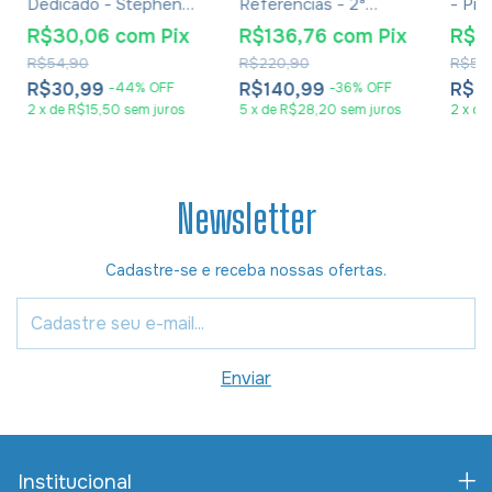
Dedicado - Stephen
Referências - 2ª
- Pris
Kendrick e Alex
Edição - Marrom
R$30,06
com
Pix
R$136,76
com
Pix
R$3
Kendrick
R$54,90
R$220,90
R$52
R$30,99
R$140,99
R$3
-
44
%
OFF
-
36
%
OFF
2
x
de
R$15,50
sem juros
5
x
de
R$28,20
sem juros
2
x
de
Newsletter
Cadastre-se e receba nossas ofertas.
Institucional