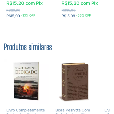
R$15,20
com
Pix
R$15,20
com
Pix
Cesareia
R$23,90
R$35,90
-
33
% OFF
-
55
% OFF
R$15,99
R$15,99
Produtos similares
Livro Completamente
Bíblia Peshitta Com
Livro