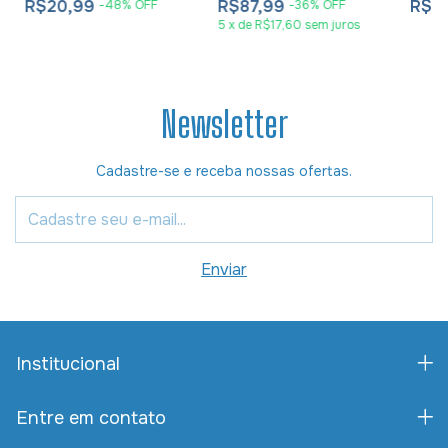
R$20,99
R$87,99
R$2
-
48
%
OFF
-
36
%
OFF
5
x
de
R$17,60
sem juros
Newsletter
Cadastre-se e receba nossas ofertas.
Institucional
Entre em contato