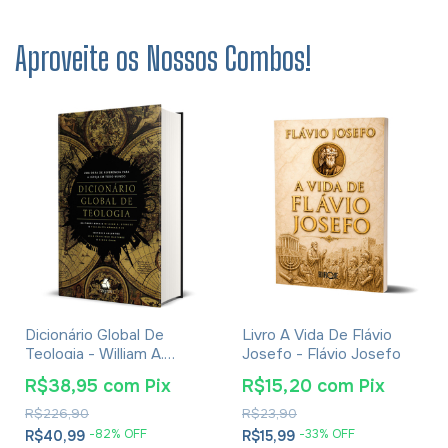
Aproveite os Nossos Combos!
Dicionário Global De
Livro A Vida De Flávio
Teologia - William A.
Josefo - Flávio Josefo
Dyrness
R$38,95
com
Pix
R$15,20
com
Pix
R$226,90
R$23,90
-
82
% OFF
-
33
% OFF
R$40,99
R$15,99