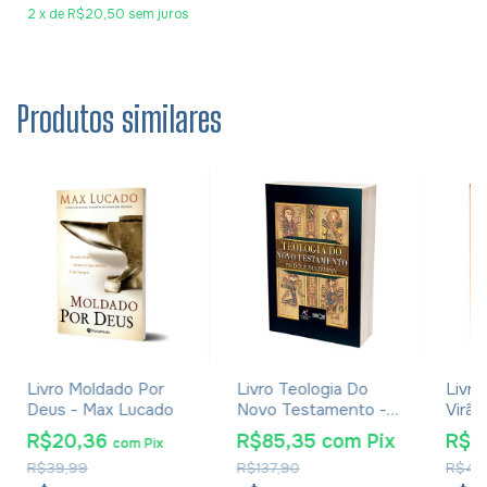
2
x
de
R$20,50
sem juros
Produtos similares
Livro Moldado Por
Livro Teologia Do
Livro
Deus - Max Lucado
Novo Testamento -
Virão
Rudolf Bultmann
R$20,36
R$85,35
com
Pix
R$2
com
Pix
R$39,99
R$137,90
R$44