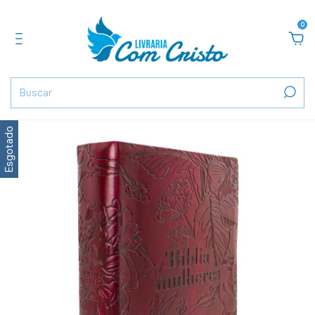
0
Esgotado