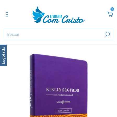
0
Esgotado