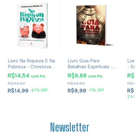
Livro Na Riqueza E Na
Livro Guia Para
Livro
Pobreza - Christovam
Batalhas Espirituais -
- Em
Bluhm Jr.
David Jeremiah
R$14,54
R$9,69
R$3
com
Pix
com
Pix
R$44,90
R$34,90
R$48
R$14,99
R$9,99
R$3
-
67
%
OFF
-
71
%
OFF
2
x
de
Newsletter