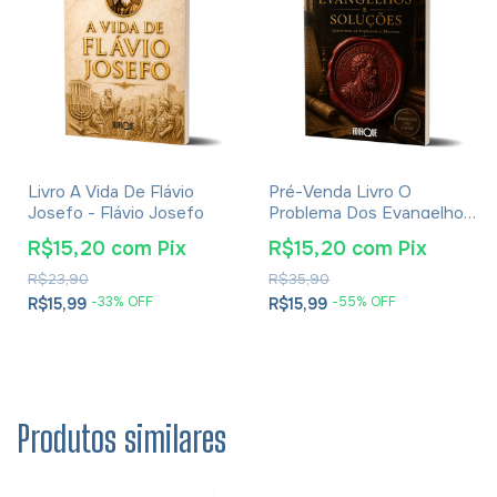
Livro A Vida De Flávio
Pré-Venda Livro O
Josefo - Flávio Josefo
Problema Dos Evangelhos
E Soluções- Eusébio De
R$15,20
com
Pix
R$15,20
com
Pix
Cesareia
R$23,90
R$35,90
-
33
% OFF
-
55
% OFF
R$15,99
R$15,99
Produtos similares