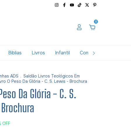
0
Biblias
Livros
Infantil
Combos
Variados
nhas ADS
.
Saldão Livros Teológicos Em
ivro O Peso Da Glória - C. S. Lewis - Brochura
Peso Da Glória - C. S.
 Brochura
%
OFF