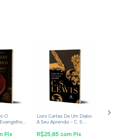
ro O
Livro Cartas De Um Diabo
Livro Jerusal
 Evangelhos
A Seu Aprendiz - C. S.
De Jesus - Jo
usébio De
Lewis - Brochura
Jeremias - Imp
2024
m
Pix
R$25,65
com
Pix
R$38,00
co