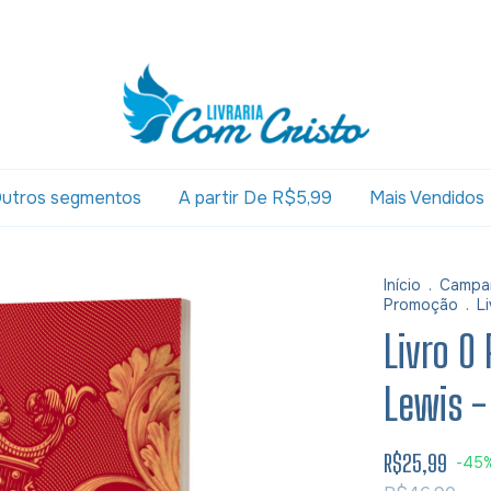
utros segmentos
A partir De R$5,99
Mais Vendidos
Início
.
Campa
Promoção
.
L
Livro O 
Lewis -
R$25,99
-
45