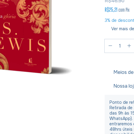
R$46,90
R$25,21
com
Pix
3% de descon
Ver mais de
Meios de
Nossa lo
Ponto de ret
Retirada de
das 9h às 1
WhatsApp).
entraremos 
48hrs úteis