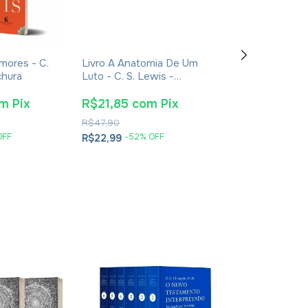
mores - C.
Livro A Anatomia De Um
Bíblia King Jam
chura
Luto - C. S. Lewis -
Atualizada Co
Brochura
Para Anotaçõe
Dos Reis
om
Pix
R$21,85
com
Pix
R$43,70
co
R$47,90
R$130,90
OFF
-
52
% OFF
-
65
% O
R$22,99
R$45,99
3
x
de
R$15,33
sem