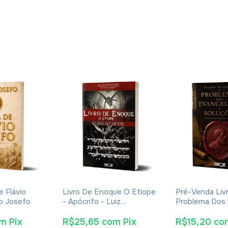
e Flávio
Livro De Enoque O Etíope
Pré-Venda Liv
io Josefo
- Apócrifo - Luiz
Problema Dos
Alexandre Solano Rossi
E Soluções- E
Cesareia
om
Pix
R$25,65
com
Pix
R$15,20
co