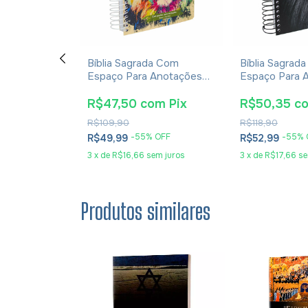
ames
Bíblia Sagrada Com
Bíblia Sagrad
om Espaço
Espaço Para Anotações
Espaço Para 
es Blue Sky
Harpa Avivada E Corinhos
Harpa Avivada
Lion Colors
Leão PB
om
Pix
R$47,50
com
Pix
R$50,35
c
R$109,90
R$118,90
 OFF
-
55
% OFF
-
55
% 
R$49,99
R$52,99
em juros
3
x
de
R$16,66
sem juros
3
x
de
R$17,66
se
Produtos similares