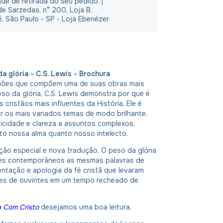
ade de retirada do seu pedido. |
e Sarzedas, n° 200, Loja B,
é, São Paulo - SP - Loja Ebenézer
a glória - C.S. Lewis - Brochura
mões que compõem uma de suas obras mais
eso da glória, C.S. Lewis demonstra por que é
 cristãos mais influentes da História. Ele é
r os mais variados temas de modo brilhante,
icidade e clareza a assuntos complexos,
to nossa alma quanto nosso intelecto.
ão especial e nova tradução, O peso da glória
ores contemporâneos as mesmas palavras de
ientação e apologia da fé cristã que levaram
ares de ouvintes em um tempo recheado de
a Com Cristo
desejamos uma boa leitura.