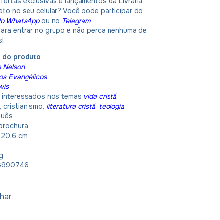
fertas exclusivas e lançamentos da Livraria
eto no seu celular? Você pode participar do
No WhatsApp
ou no
Telegram
.
 para entrar no grupo e não perca nenhuma de
s!
o do produto
 Nelson
ros Evangélicos
wis
:
interessados nos temas
vida cristã
,
, cristianismo,
literatura cristã
,
teologia
guês
brochura
x 20,6 cm
g
6890746
har