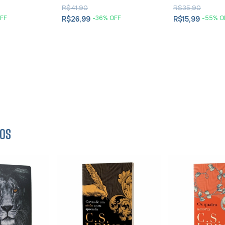
R$41,90
R$35,90
FF
-
36
% OFF
-
55
% O
R$26,99
R$15,99
os