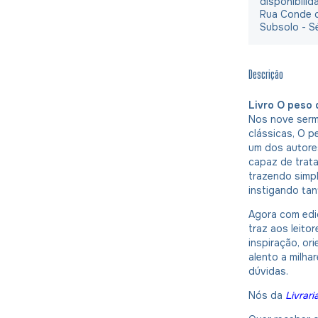
disponibilid
Rua Conde d
Subsolo - S
Descrição
Livro O peso d
Nos nove ser
clássicas, O p
um dos autores
capaz de trata
trazendo simpl
instigando tan
Agora com ediç
traz aos leit
inspiração, or
alento a milh
dúvidas.
Nós da
Livrari