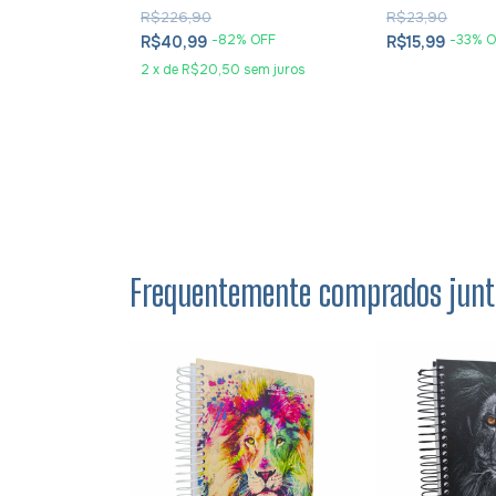
R$226,90
R$23,90
OFF
-
82
% OFF
-
33
% O
R$40,99
R$15,99
sem juros
2
x
de
R$20,50
sem juros
Frequentemente comprados junt