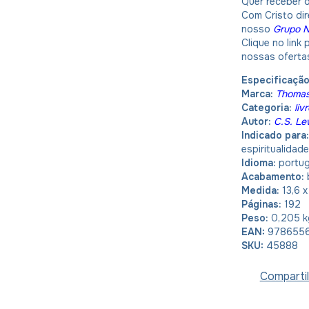
Quer receber o
Com Cristo dir
nosso
Grupo 
Clique no link
nossas oferta
Especificaçã
Marca:
Thomas
Categoria:
liv
Autor:
C.S. Le
Indicado para
espiritualidade
Idioma:
portu
Acabamento:
Medida:
13,6 
Páginas:
192
Peso:
0,205 k
EAN:
978655
SKU:
45888
Compartil