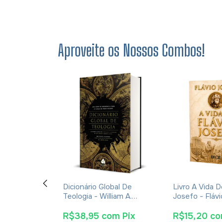
Aproveite os Nossos Combos!
De Cultura,
Dicionário Global De
Livro A Vida D
Tradições
Teologia - William A.
Josefo - Fláv
íblicos -
Dyrness
drade
om
Pix
R$38,95
com
Pix
R$15,20
c