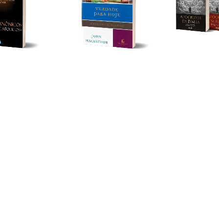
ocanônicos Ou
Livro Devocional Verdade
Coleção Apóc
ólicos - Luiz
Para Hoje - John
Pseudo-Epíg
ano Rossi E
MacArthur
Bíblia
R$15,51
R$174,59
m
Pix
com
Pix
R$39,90
R$282,90
R$15,99
R$179,99
%
OFF
-
60
%
OFF
-
5
x
de
R$36,00
re-se e receba nossas
s.