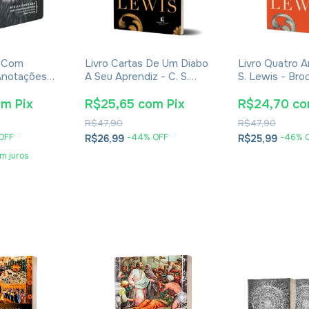
a Com
Livro Cartas De Um Diabo
Livro Quatro A
Anotações
A Seu Aprendiz - C. S.
S. Lewis - Bro
 E Corinhos
Lewis - Brochura
om
Pix
R$25,65
com
Pix
R$24,70
c
R$47,90
R$47,90
OFF
-
44
% OFF
-
46
% 
R$26,99
R$25,99
m juros