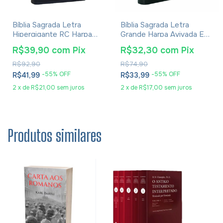
Bíblia Sagrada Letra
Bíblia Sagrada Letra
Hipergigante RC Harpa
Grande Harpa Avivada E
Pentecostal Capa Luxo
Corinhos Pequena Zíper
R$39,90
com
Pix
R$32,30
com
Pix
Azul
Preta
R$92,90
R$74,90
-
55
% OFF
-
55
% OFF
R$41,99
R$33,99
2
x
de
R$21,00
sem juros
2
x
de
R$17,00
sem juros
Produtos similares