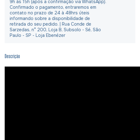
9h às 15h (após a confirmação via WhatsApp).
Confirmado o pagamento, entraremos em
contato no prazo de 24 à 48hrs úteis
informando sobre a disponibilidade de
retirada do seu pedido. | Rua Conde de
Sarzedas, n° 200, Loja B, Subsolo - Sé, São
Paulo - SP - Loja Ebenézer
Descrição