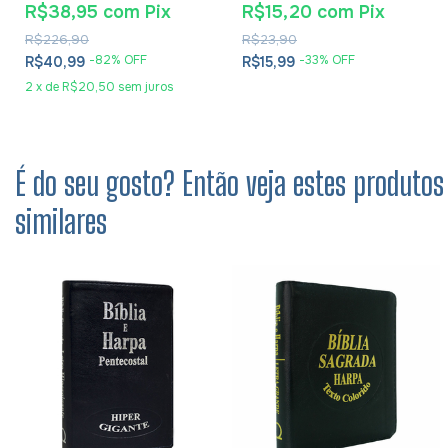
R$38,95
com
Pix
R$15,20
com
Pix
R$226,90
R$23,90
-
82
% OFF
-
33
% OFF
R$40,99
R$15,99
2
x
de
R$20,50
sem juros
É do seu gosto? Então veja estes produtos
similares