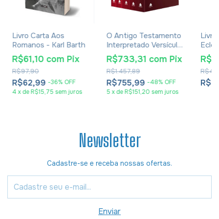
Livro Carta Aos
O Antigo Testamento
Livro
Romanos - Karl Barth
Interpretado Versículo
Ecles
Por Versículo 5
De C
R$61,10
com
Pix
R$733,31
com
Pix
R$2
Volumes - R. N.
R$97,90
R$1.457,89
R$40
Champlin
R$62,99
R$755,99
R$2
-
36
%
OFF
-
48
%
OFF
4
x
de
R$15,75
sem juros
5
x
de
R$151,20
sem juros
Newsletter
Cadastre-se e receba nossas ofertas.