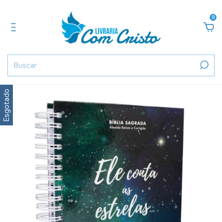
0
Esgotado