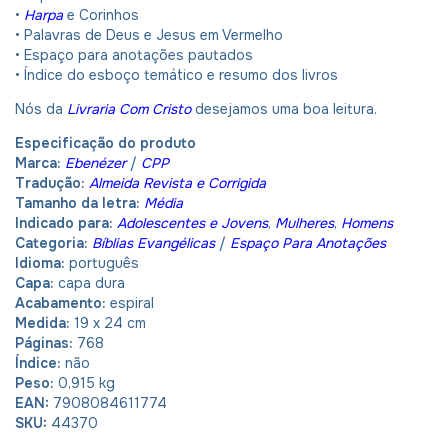
•
Harpa
e Corinhos
• Palavras de Deus e Jesus em Vermelho
• Espaço para anotações pautados
• Índice do esboço temático e resumo dos livros
Nós da
Livraria Com Cristo
desejamos uma boa leitura.
Especificação do produto
Marca:
Ebenézer
/
CPP
Tradução:
Almeida Revista e Corrigida
Tamanho da letra:
Média
Indicado para:
Adolescentes e Jovens
,
Mulheres
,
Homens
Categoria:
Bíblias Evangélicas
/
Espaço Para Anotações
Idioma:
português
Capa:
capa dura
Acabamento:
espiral
Medida:
19 x 24 cm
Páginas:
768
Índice:
não
Peso:
0,915 kg
EAN:
7908084611774
SKU:
44370