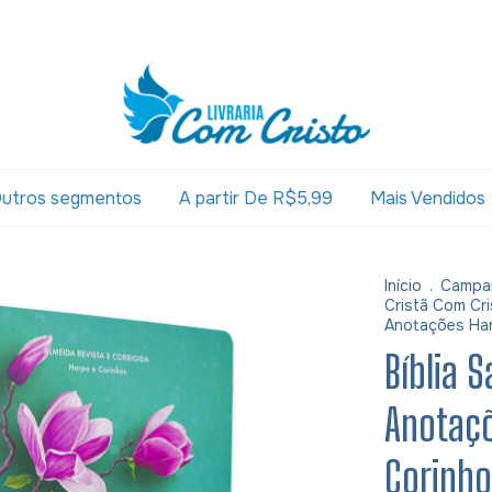
utros segmentos
A partir De R$5,99
Mais Vendidos
Início
.
Campa
Cristã Com Cri
Anotações Har
Bíblia 
Anotaçõ
Corinho