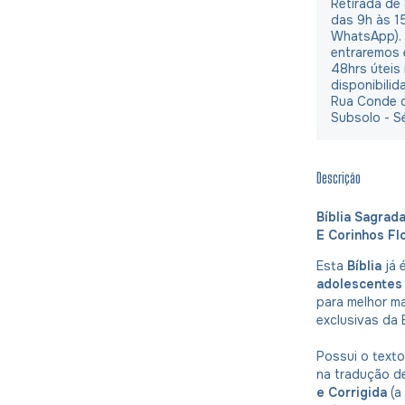
Retirada de
das 9h às 1
WhatsApp).
entraremos 
48hrs úteis
disponibilid
Rua Conde d
Subsolo - S
Descrição
Bíblia Sagrad
E Corinhos Fl
Esta
Bíblia
já 
adolescentes
para melhor m
exclusivas da
Possui o texto
na tradução 
e Corrigida
(a