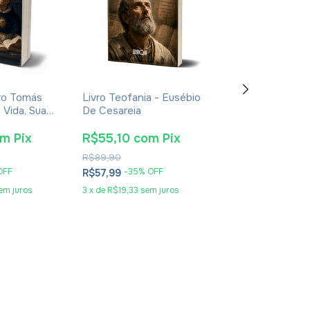
ro Tomás
Livro Teofania - Eusébio
Livro De Enoqu
 Vida, Sua
De Cesareia
- Apócrifo - Lu
oca -
Alexandre Sola
nt Giralt
om
Pix
R$55,10
com
Pix
R$25,65
co
R$89,90
R$41,90
OFF
-
35
% OFF
-
36
% O
R$57,99
R$26,99
em juros
3
x
de
R$19,33
sem juros