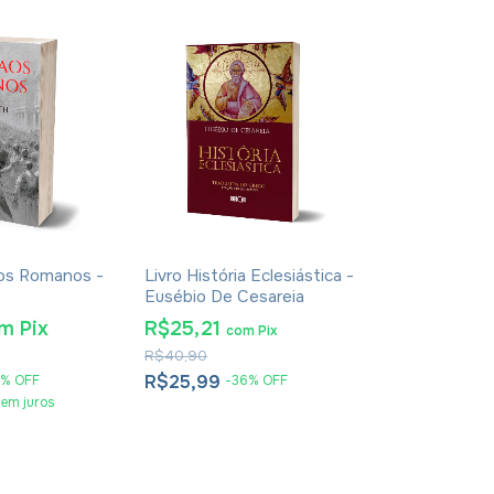
Aos Romanos -
Livro História Eclesiástica -
Bíblia Para E
Eusébio De Cesareia
Pequena - R
Promessas
om
Pix
R$25,21
R$6,78
com
Pix
com
R$40,90
R$14,90
R$25,99
R$6,99
%
OFF
-
36
%
OFF
-
53
sem juros