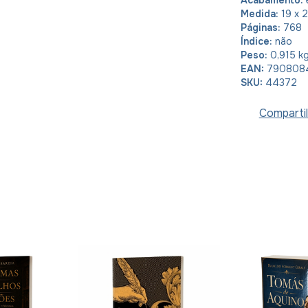
Acabamento:
e
Medida:
19 x 
Páginas:
768
Índice:
não
Peso:
0,915 k
EAN:
790808
SKU:
44372
Compartil