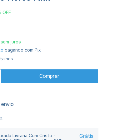
%
OFF
sem juros
to
pagando com Pix
talhes
 envio
ja
irada Livraria Com Cristo -
Grátis