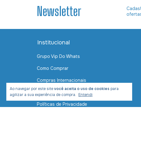
Newsletter
Cadast
oferta
Institucional
Grupo Vip Do Whats
Como Comprar
Compras Internacionais
Ao navegar por este site
você aceita o uso de cookies
para
Contato
agilizar a sua experiência de compra.
Entendi
Políticas de Privacidade
Política de Envio e Entrega
Formas de Pagamento
Segurança