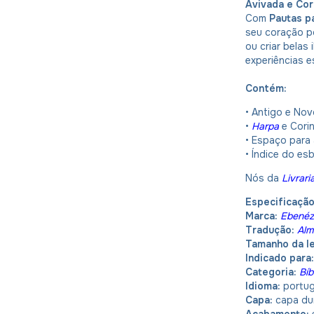
Avivada e Co
Com
Pautas p
seu coração p
ou criar belas
experiências e
Contém:
• Antigo e No
•
Harpa
e Cori
• Espaço para
• Índice do es
Nós da
Livrari
Especificaçã
Marca:
Ebenéz
Tradução:
Alm
Tamanho da le
Indicado para
Categoria:
Bíb
Idioma:
portu
Capa:
capa du