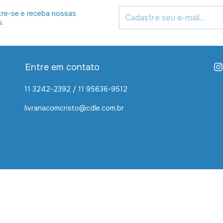
re-se e receba nossas
s.
Entre em contato
11 3242-2392 / 11 95636-9512
livrariacomcristo@cdle.com.br