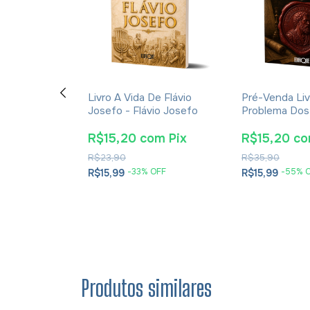
ção E A
Livro A Vida De Flávio
Pré-Venda Liv
cações Da
Josefo - Flávio Josefo
Problema Dos
rna Para A
E Soluções- 
tã - James K.
Cesareia
m
Pix
R$15,20
com
Pix
R$15,20
c
R$23,90
R$35,90
OFF
-
33
% OFF
-
55
% 
R$15,99
R$15,99
Produtos similares