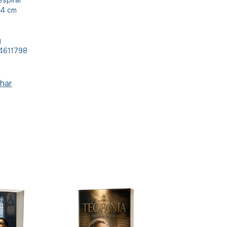
spiral
24 cm
g
4611798
har