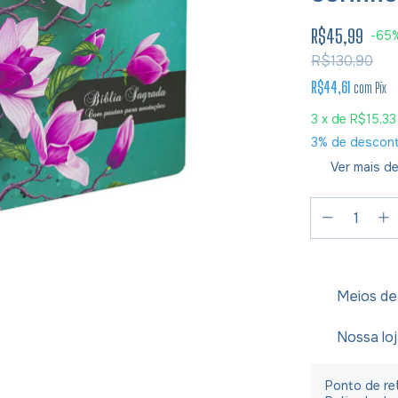
R$45,99
-
65
R$130,90
R$44,61
com
Pix
3
x de
R$15,33
3% de descon
Ver mais de
Meios de
Nossa lo
Ponto de ret