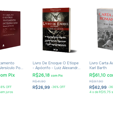
stamento
Livro De Enoque O Etíope
Livro Carta 
Versículo Por
- Apócrifo - Luiz Alexandre
Karl Barth
lumes - R. N.
Solano Rossi
com
Pix
R$26,18
R$61,10
c
com
Pix
R$41,90
R$97,90
R$26,99
R$62,99
48
%
OFF
-
36
%
OFF
-
36
sem juros
4
x
de
R$15,75