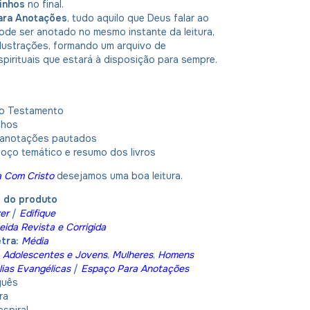
rinhos
no final.
ara Anotações
, tudo aquilo que Deus falar ao
ode ser anotado no mesmo instante da leitura,
 ilustrações, formando um arquivo de
spirituais que estará à disposição para sempre.
vo Testamento
nhos
 anotações pautados
boço temático e resumo dos livros
a Com Cristo
desejamos uma boa leitura.
o do produto
er
/
E
difique
eida Revista e Corrigida
tra:
Média
:
Adolescentes e Jovens
,
Mulheres
,
Homens
lias Evangélicas
/
Espaço Para Anotações
guês
ra