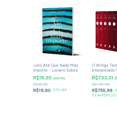
ós A Morte
Livro Até Que Nada Mais
O Antigo Te
E No
Importe - Luciano Subirá
Interpretado 
Versículo 5 Vo
om
Pix
R$19,30
R$733,31
com
Pix
Champlin
R$45,90
R$1.457,89
R$19,90
R$755,99
%
OFF
-
57
%
OFF
-
em juros
5
x
de
R$151,20