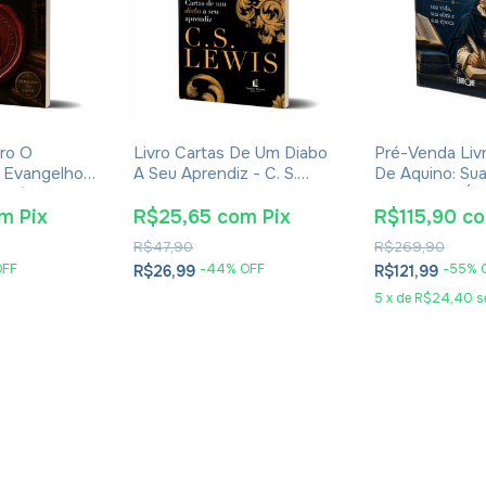
ro O
Livro Cartas De Um Diabo
Pré-Venda Liv
 Evangelhos
A Seu Aprendiz - C. S.
De Aquino: Sua
Eusébio De
Lewis - Brochura
Obra E Sua Ép
Eudaldo Forme
om
Pix
R$25,65
com
Pix
R$115,90
c
R$47,90
R$269,90
OFF
-
44
% OFF
-
55
% 
R$26,99
R$121,99
5
x
de
R$24,40
s