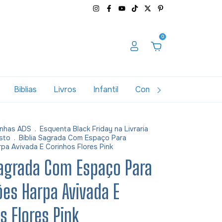
0
Biblias
Livros
Infantil
Combos
Variados
nhas ADS
.
Esquenta Black Friday na Livraria
sto
.
Bíblia Sagrada Com Espaço Para
pa Avivada E Corinhos Flores Pink
Sagrada Com Espaço Para
es Harpa Avivada E
s Flores Pink