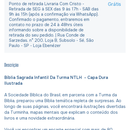
Ponto de retirada Livraria Com Cristo -
Grátis
Retirada de SEG à SEX das 9 às 17h - SAB das
9h às 15h (após a confirmação via WhatsApp).
Confirmado o pagamento, entraremos em
contato no prazo de 24 à 48hrs úteis
informando sobre a disponibilidade de
retirada do seu pedido. | Rua Conde de
Sarzedas, n° 200, Loja B, Subsolo - Sé, São
Paulo - SP - Loja Ebenézer
Descrição
Bíblia Sagrada Infantil Da Turma NTLH - Capa Dura
Ilustrada
A Sociedade Bíblica do Brasil, em parceria com a Turma da
Bíblia, preparou uma Bíblia temática repleta de surpresas. Ao
longo de suas páginas, você encontrará ilustrações divertidas
da Turminha, mapas mentais que explicam o conteúdo dos
livros e uma novidade extraordinária.
Você vai encontrar um encarte especial com mais de 80