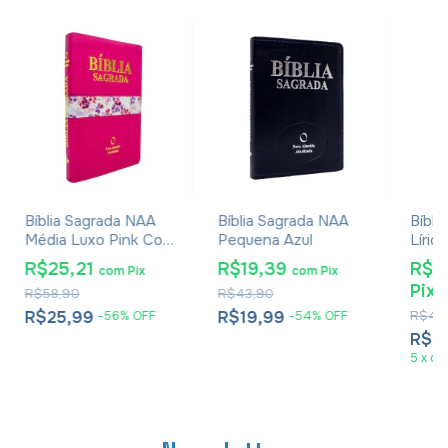
Bíblia Sagrada NAA
Bíblia Sagrada NAA
Bíbli
Média Luxo Pink Com
Pequena Azul
Líric
Índice
R$25,21
R$19,39
R$3
com
Pix
com
Pix
Pix
R$58,90
R$43,90
R$25,99
R$19,99
R$46
-
56
%
OFF
-
54
%
OFF
R$3
5
x
de