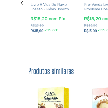
s - Martinho
Livro A Vida De Flávio
Pré-Venda Liv
ão Trilíngue
Josefo - Flávio Josefo
Problema Dos
 e Português
E Soluções- 
Cesareia
om
Pix
R$15,20
com
Pix
R$15,20
c
R$23,90
R$35,90
OFF
-
33
% OFF
-
55
% 
R$15,99
R$15,99
Produtos similares