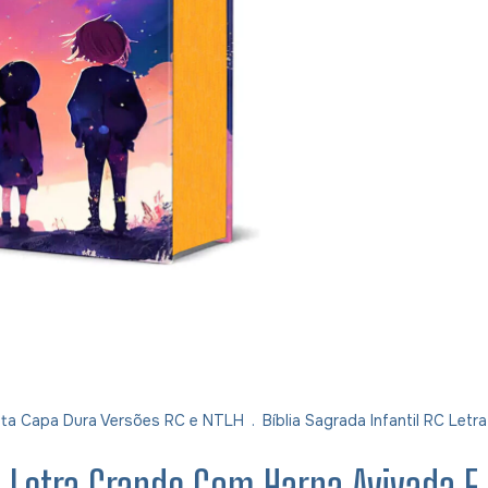
pleta Capa Dura Versões RC e NTLH
.
Bíblia Sagrada Infantil RC Le
RC Letra Grande Com Harpa Avivada 