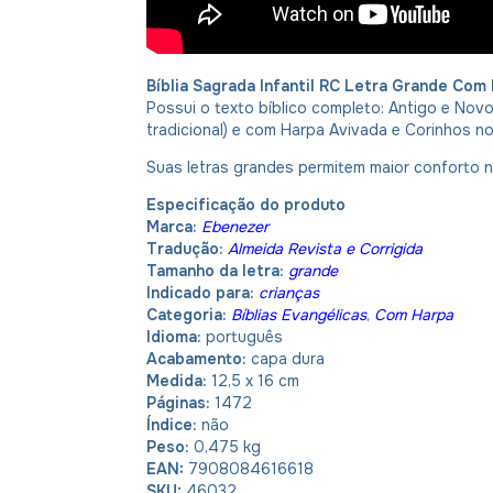
Bíblia Sagrada Infantil RC Letra Grande Co
Possui o texto bíblico completo: Antigo e Novo
tradicional) e com Harpa Avivada e Corinhos no 
Suas letras grandes permitem maior conforto na
Especificação do produto
Marca:
Ebenezer
Tradução:
Almeida Revista e Corrigida
Tamanho da letra:
grande
Indicado para:
crianças
Categoria:
Bíblias Evangélicas
,
Com Harpa
Idioma:
português
Acabamento:
capa dura
Medida:
12,5 x 16 cm
Páginas:
1472
Índice:
não
Peso:
0,475 kg
EAN:
7908084616618
SKU:
46032