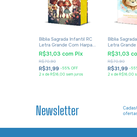
Infantil
Bíblia Sagrada Infantil RC
Bíblia Sagrada
ra Lion Kids
Letra Grande Com Harpa
Letra Grande
Avivada E Corinhos Capa
Avivada E Co
R$31,03
com
Pix
R$31,03
c
m
Pix
Dura Pequena Crianças
Dura Pequen
R$70,90
R$70,90
Jardim
Aquarela
R$31,99
R$31,99
-
55
%
OFF
-
55
2
x
de
R$16,00
sem juros
2
x
de
R$16,00
s
Newsletter
Cadast
oferta