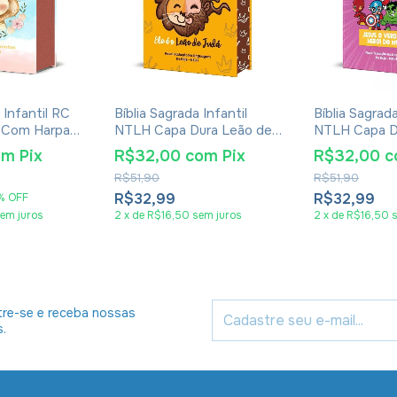
 Infantil RC
Bíblia Sagrada Infantil
Bíblia Sagrada
 Com Harpa
NTLH Capa Dura Leão de
NTLH Capa D
rinhos Capa
Judá
Menina
om
Pix
R$32,00
com
Pix
R$32,00
c
a Leão
R$51,90
R$51,90
R$32,99
R$32,99
%
OFF
em juros
2
x
de
R$16,50
sem juros
2
x
de
R$16,50
re-se e receba nossas
s.