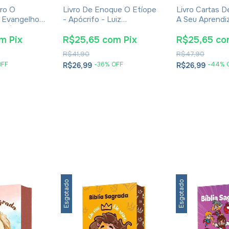
ro O
Livro De Enoque O Etíope
Livro Cartas 
 Evangelhos
- Apócrifo - Luiz
A Seu Aprendiz 
Eusébio De
Alexandre Solano Rossi
Lewis - Broch
om
Pix
R$25,65
com
Pix
R$25,65
co
R$41,90
R$47,90
OFF
-
36
% OFF
-
44
% 
R$26,99
R$26,99
Esgotado
Esgotado