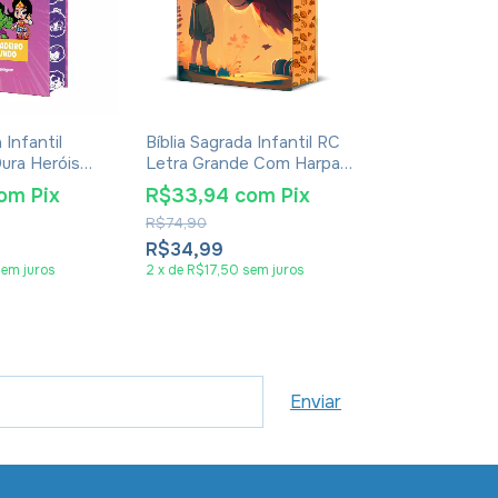
 Infantil
Bíblia Sagrada Infantil RC
Bíblia Sagrada
ura Heróis
Letra Grande Com Harpa
NTLH Capa D
Avivada E Corinhos Capa
Menino
om
Pix
R$33,94
com
Pix
R$32,00
Dura Pequena Leão
R$74,90
R$51,90
Criança
R$34,99
R$32,99
sem juros
2
x
de
R$17,50
sem juros
2
x
de
R$16,50