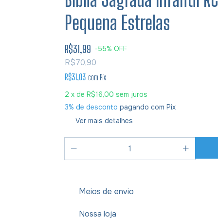
Pequena Estrelas
R$31,99
-
55
%
OFF
R$70,90
R$31,03
com
Pix
2
x de
R$16,00
sem juros
3% de desconto
pagando com Pix
Ver mais detalhes
Meios de envio
Nossa loja