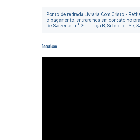
Ponto de retirada Livraria Com Cristo - Ret
o pagamento, entraremos em contato no praz
de Sarzedas, n° 200, Loja B, Subsolo - Sé, S
Descrição