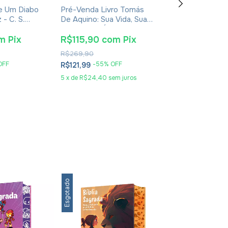
De Um Diabo
Pré-Venda Livro Tomás
Livro Teofania 
- C. S.
De Aquino: Sua Vida, Sua
De Cesareia
ura
Obra E Sua Época -
Eudaldo Forment Giralt
m
Pix
R$115,90
com
Pix
R$55,10
co
R$269,90
R$89,90
OFF
-
55
% OFF
-
35
% O
R$121,99
R$57,99
5
x
de
R$24,40
sem juros
3
x
de
R$19,33
sem
Esgotado
Esgotado