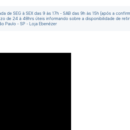
irada de SEG à SEX das 9 às 17h - SAB das 9h às 15h (após a confi
o de 24 à 48hrs úteis informando sobre a disponibilidade de reti
ão Paulo - SP - Loja Ebenézer