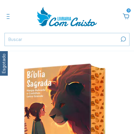
0
Esgotado