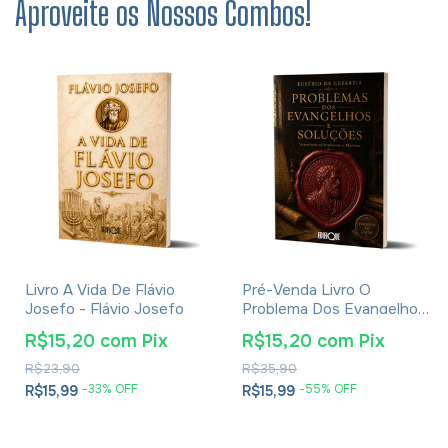
Aproveite os Nossos Combos!
Livro A Vida De Flávio
Pré-Venda Livro O
Josefo - Flávio Josefo
Problema Dos Evangelhos
E Soluções- Eusébio De
R$15,20
com
Pix
R$15,20
com
Pix
Cesareia
R$23,90
R$35,90
-
33
% OFF
-
55
% OFF
R$15,99
R$15,99