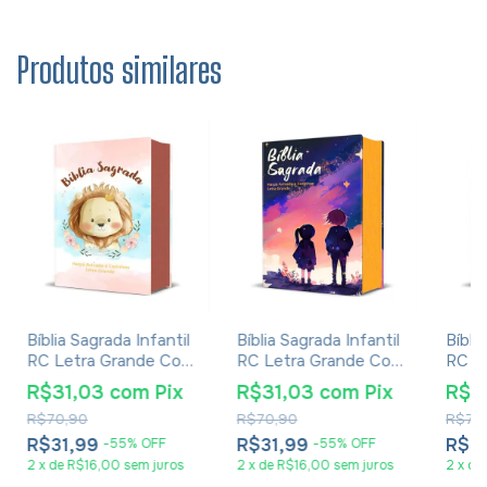
Produtos similares
Bíblia Sagrada Infantil
Bíblia Sagrada Infantil
Bíbli
RC Letra Grande Com
RC Letra Grande Com
RC L
Harpa Avivada E
Harpa Avivada E
Harpa
R$31,03
com
Pix
R$31,03
com
Pix
R$3
Corinhos Capa Dura
Corinhos Capa Dura
Cori
R$70,90
R$70,90
R$70
Pequena Leão
Pequena Estrelas
Pequ
Aquarela
Jard
R$31,99
R$31,99
R$3
-
55
%
OFF
-
55
%
OFF
2
x
de
R$16,00
sem juros
2
x
de
R$16,00
sem juros
2
x
de