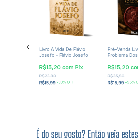
ção E A
Livro A Vida De Flávio
Pré-Venda Liv
cações Da
Josefo - Flávio Josefo
Problema Dos
rna Para A
E Soluções- 
tã - James K.
Cesareia
m
Pix
R$15,20
com
Pix
R$15,20
c
R$23,90
R$35,90
OFF
-
33
% OFF
-
55
% 
R$15,99
R$15,99
É do seu gosto? Então veja este