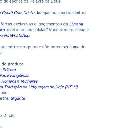
lo de escrita da Palavra de Deus.
a Cristã Com Cristo
desejamos uma boa leitura
ofertas exclusivas e lançamentos da
Livraria
sto
direto no seu celular? Você pode participar
po No WhatsApp
.
 para entrar no grupo e não perca nenhuma de
s!
o do produto
e Editora
lias Evangélicas
:
Homens
e
Mulheres
a Tradução da Linguagem de Hoje (NTLH)
guês
etra:
Gigante
 x 21 cm
kg