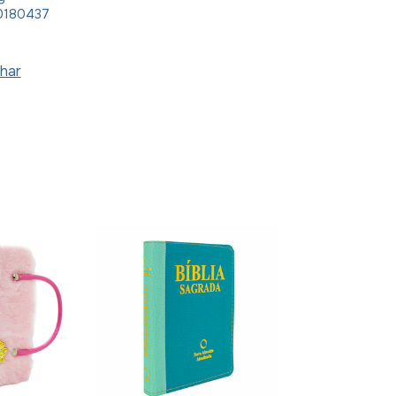
0180437
har