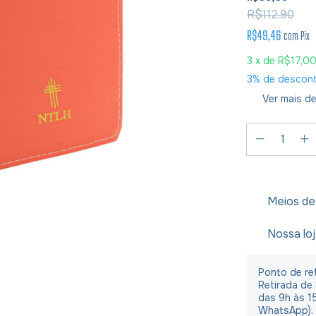
R$112,90
R$49,46
com
Pix
3
x de
R$17,0
3% de descon
Ver mais de
Meios de
Nossa lo
Ponto de ret
Retirada de
das 9h às 1
WhatsApp).