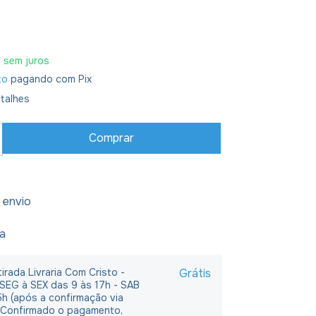
0
sem juros
to
pagando com Pix
talhes
 envio
ja
irada Livraria Com Cristo -
Grátis
 SEG à SEX das 9 às 17h - SAB
5h (após a confirmação via
 Confirmado o pagamento,