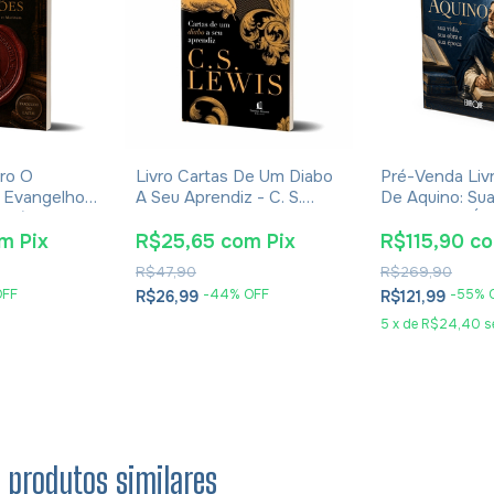
ro O
Livro Cartas De Um Diabo
Pré-Venda Liv
 Evangelhos
A Seu Aprendiz - C. S.
De Aquino: Sua
Eusébio De
Lewis - Brochura
Obra E Sua Ép
Eudaldo Forme
om
Pix
R$25,65
com
Pix
R$115,90
c
R$47,90
R$269,90
OFF
-
44
% OFF
-
55
% 
R$26,99
R$121,99
5
x
de
R$24,40
s
s produtos similares