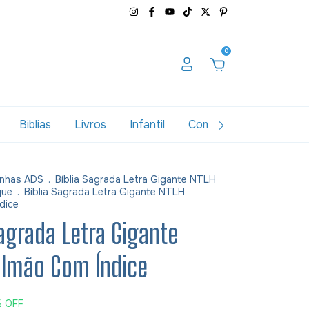
0
Biblias
Livros
Infantil
Combos
Variados
nhas ADS
.
Bíblia Sagrada Letra Gigante NTLH
que
.
Bíblia Sagrada Letra Gigante NTLH
dice
Sagrada Letra Gigante
almão Com Índice
%
OFF