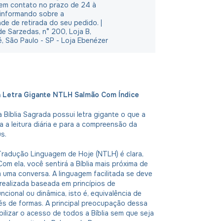
em contato no prazo de 24 à
 informando sobre a
ade de retirada do seu pedido. |
e Sarzedas, n° 200, Loja B,
é, São Paulo - SP - Loja Ebenézer
a Letra Gigante NTLH Salmão Com Índice
 Bíblia Sagrada possui letra gigante o que a
ra a leitura diária e para a compreensão da
s.
Tradução Linguagem de Hoje (NTLH) é clara,
Com ela, você sentirá a Bíblia mais próxima de
 uma conversa. A linguagem facilitada se deve
realizada baseada em princípios de
ncional ou dinâmica, isto é, equivalência de
és de formas. A principal preocupação dessa
bilizar o acesso de todos a Bíblia sem que seja