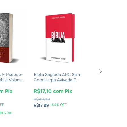
os E Pseudo-
Bíblia Sagrada ARC Slim
Bíblia de Jerus
íblia Volume
Com Harpa Avivada E
Dura Cristo
Corinhos - Capa Dura
Tricolor
om
Pix
R$17,10
com
Pix
R$97,85
co
R$49,90
R$145,90
FF
-
64
% OFF
-
29
% 
R$17,99
R$102,99
m juros
5
x
de
R$20,60
se