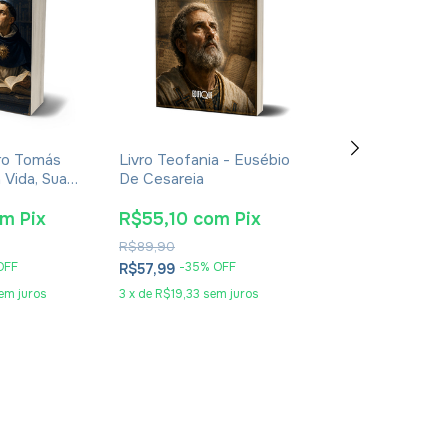
ro Tomás
Livro Teofania - Eusébio
Livro De Enoqu
 Vida, Sua
De Cesareia
- Apócrifo - Lu
oca -
Alexandre Sola
nt Giralt
om
Pix
R$55,10
com
Pix
R$25,65
co
R$89,90
R$41,90
OFF
-
35
% OFF
-
36
% O
R$57,99
R$26,99
em juros
3
x
de
R$19,33
sem juros