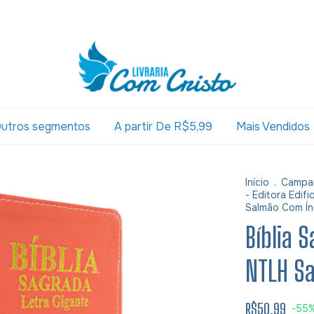
utros segmentos
A partir De R$5,99
Mais Vendidos
Início
.
Campa
- Editora Edifi
Salmão Com Ín
Bíblia 
NTLH S
R$50,99
-
55