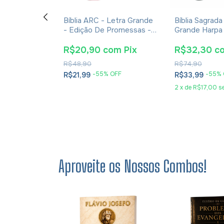
tra
Bíblia ARC - Letra Grande
Bíblia Sagrada
 Com Textos
- Edição De Promessas -
Grande Harpa
rpa E
Palavras De Jesus Em
Corinhos Peq
apa Luxo
Vermelho - Harpa - Capa
Preta
om
Pix
R$20,90
com
Pix
R$32,30
c
Zíper Tricolor Rosa
R$48,90
R$74,90
 OFF
-
55
% OFF
-
55
% 
R$21,99
R$33,99
2
x
de
R$17,00
s
Aproveite os Nossos Combos!