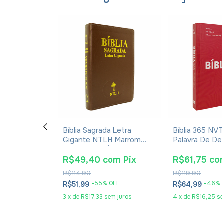
a ARC -
Bíblia Sagrada Letra
Bíblia 365 NV
dos, Letra
Gigante NTLH Marrom
Palavra De D
 - Capa Azul
Escuro Com Índice
Leituras Diári
a
om
Pix
R$49,40
com
Pix
R$61,75
co
R$114,90
R$119,90
 OFF
-
55
% OFF
-
46
%
R$51,99
R$64,99
em juros
3
x
de
R$17,33
sem juros
4
x
de
R$16,25
s