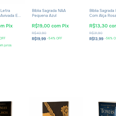
 Letra
Bíblia Sagrada NAA
Bíblia Sagrada
 Avivada E
Pequena Azul
Com Alça Ros
uena Zíper
om
Pix
R$19,00
com
Pix
R$13,30
co
R$43,90
R$31,90
OFF
-
54
% OFF
-
56
% O
R$19,99
R$13,99
em juros