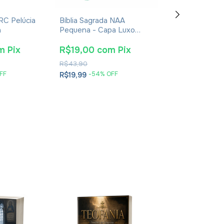
 RC Pelúcia
Bíblia Sagrada NAA
Bíblia ARC Letr
a
Pequena - Capa Luxo
Hipergigante 
Bicolor Verde Claro
Coloridos, Harp
Corinhos - Cap
m
Pix
R$19,00
com
Pix
R$28,50
co
Rose
R$43,90
R$73,90
FF
-
54
% OFF
-
59
% O
R$19,99
R$29,99