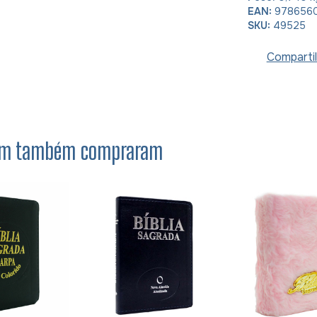
EAN:
978656
SKU:
49525
Compartil
item também compraram