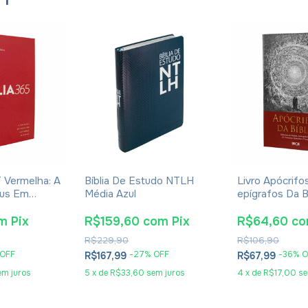
T Vermelha: A
Bíblia De Estudo NTLH
Livro Apócrif
eus Em
Média Azul
epígrafos Da B
as
2
m
Pix
R$159,60
com
Pix
R$64,60
c
R$229,90
R$106,90
 OFF
-
27
% OFF
-
36
% O
R$167,99
R$67,99
em juros
5
x
de
R$33,60
sem juros
4
x
de
R$17,00
se