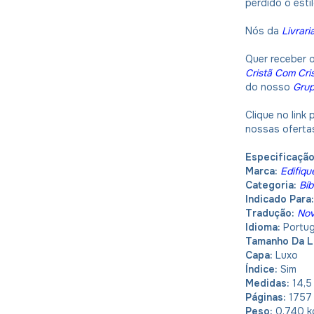
perdido o esti
Nós da
Livrari
Quer receber 
Cristã Com Cri
do nosso
Gru
Clique no link
nossas oferta
Especificaçã
Marca:
Edifiqu
Categoria:
Bíb
Indicado Para
Tradução:
Nov
Idioma:
Portu
Tamanho Da L
Capa:
Luxo
Índice:
Sim
Medidas:
14,5
Páginas:
1757
Peso:
0,740 