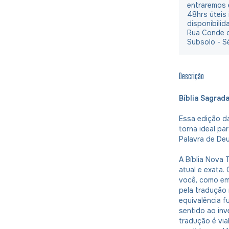
entraremos 
48hrs úteis
disponibilid
Rua Conde d
Subsolo - S
Descrição
Bíblia Sagrad
Essa edição da
torna ideal pa
Palavra de Deu
A Bíblia Nova 
atual e exata. 
você, como em
pela tradução 
equivalência fu
sentido ao inv
tradução é via