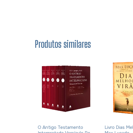
Produtos similares
ós A Morte
O Antigo Testamento
Livro Dias Me