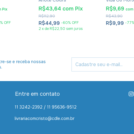
Anote Colors
Vida Ou Mort
Gonçalves
R$43,64
com
Pix
R$9,69
m
Pix
com
R$112,90
R$43,90
R$44,99
R$9,99
%
OFF
-
60
%
OFF
-
77
2
x
de
R$22,50
sem juros
re-se e receba nossas
s.
Entre em contato
11 3242-2392 / 11 95636-9512
livrariacomcristo@cdle.com.br