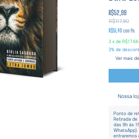
R$52,99
R$117,90
R$51,40
com
Pix
3
x de
R$17,66
3% de descon
Ver mais de
Nossa lo
Ponto de ret
Retirada de
das 9h às 1
WhatsApp).
entraremos 