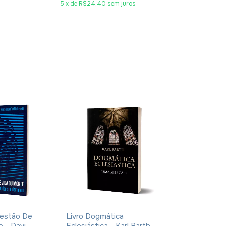
5
x
de
R$24,40
sem juros
3
x
de
R$19,33
sem
uestão De
Livro Dogmática
Livro De Eno