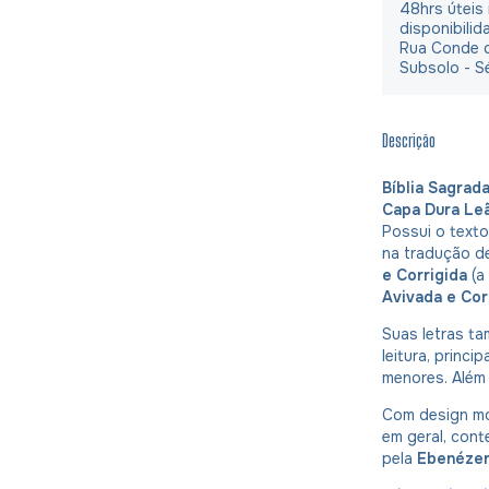
48hrs úteis
disponibilid
Rua Conde d
Subsolo - S
Descrição
Bíblia Sagrad
Capa Dura Le
Possui o texto
na tradução 
e Corrigida
(a
Avivada e Cor
Suas letras t
leitura, princ
menores. Além
Com design m
em geral, con
pela
Ebenéze