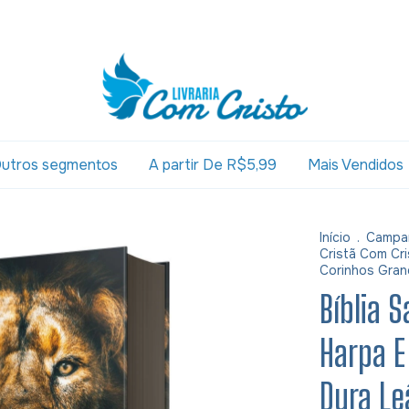
utros segmentos
A partir De R$5,99
Mais Vendidos
Início
.
Campa
Cristã Com Cri
Corinhos Gran
Bíblia 
Harpa E
Dura Le