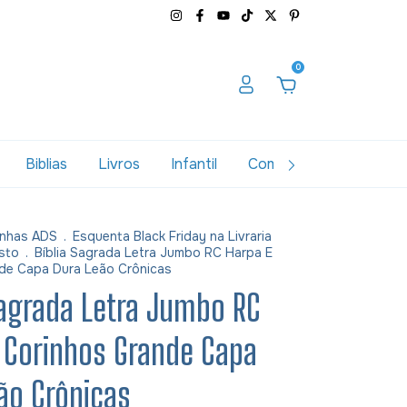
0
Biblias
Livros
Infantil
Combos
Variados
nhas ADS
.
Esquenta Black Friday na Livraria
sto
.
Bíblia Sagrada Letra Jumbo RC Harpa E
de Capa Dura Leão Crônicas
Sagrada Letra Jumbo RC
 Corinhos Grande Capa
ão Crônicas