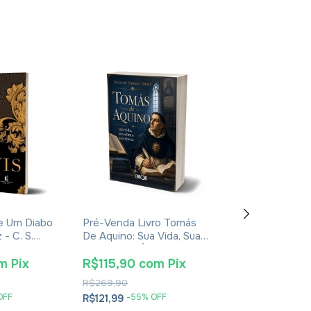
De Um Diabo
Pré-Venda Livro Tomás
Livro Teofania 
- C. S.
De Aquino: Sua Vida, Sua
De Cesareia
ura
Obra E Sua Época -
Eudaldo Forment Giralt
m
Pix
R$115,90
com
Pix
R$55,10
co
R$269,90
R$89,90
OFF
-
55
% OFF
-
35
% O
R$121,99
R$57,99