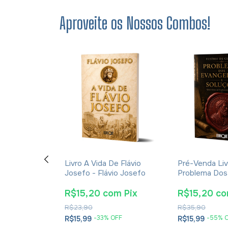
Aproveite os Nossos Combos!
ção E A
Livro A Vida De Flávio
Pré-Venda Liv
cações Da
Josefo - Flávio Josefo
Problema Dos
rna Para A
E Soluções- 
tã - James K.
Cesareia
m
Pix
R$15,20
com
Pix
R$15,20
c
R$23,90
R$35,90
OFF
-
33
% OFF
-
55
% 
R$15,99
R$15,99