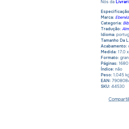
Nós da
Livrar
Especificaçã
Marca:
Ebenéz
Categoria:
Bíb
Tradução:
Alm
Idioma:
portu
Tamanho Da L
Acabamento:
Medida:
17,0 
Formato:
gran
Páginas:
1680
Índice:
não
Peso:
1,045 k
EAN:
7908084
SKU:
44530
Compartil