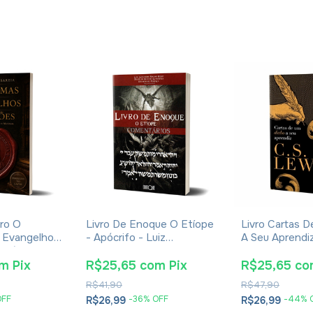
ro O
Livro De Enoque O Etíope
Livro Cartas 
 Evangelhos
- Apócrifo - Luiz
A Seu Aprendiz 
Eusébio De
Alexandre Solano Rossi
Lewis - Broch
om
Pix
R$25,65
com
Pix
R$25,65
co
R$41,90
R$47,90
OFF
-
36
% OFF
-
44
% 
R$26,99
R$26,99