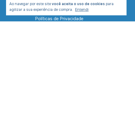
Ao navegar por este site
você aceita o uso de cookies
para
Contato
agilizar a sua experiência de compra.
Entendi
Políticas de Privacidade
Política de Envio e Entrega
Formas de Pagamento
Segurança
Devolução de mercadoria
Meios de pagamento