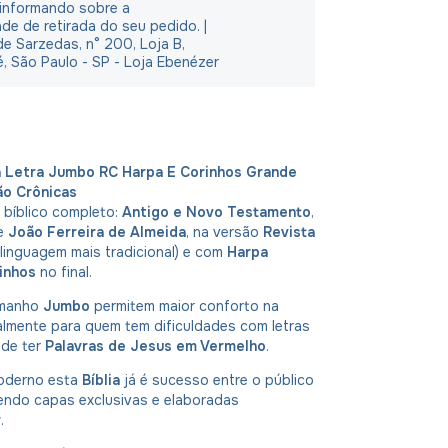
 informando sobre a
ade de retirada do seu pedido. |
e Sarzedas, n° 200, Loja B,
é, São Paulo - SP - Loja Ebenézer
a Letra Jumbo RC Harpa E Corinhos Grande
ão Crônicas
 bíblico completo:
Antigo e Novo Testamento
,
de
João Ferreira de Almeida
, na versão
Revista
 linguagem mais tradicional) e com
Harpa
inhos
no final.
amanho
Jumbo
permitem maior conforto na
ipalmente para quem tem dificuldades com letras
 de ter
Palavras de Jesus em Vermelho
.
oderno esta
Bíblia
já é sucesso entre o público
tendo capas exclusivas e elaboradas
r
.