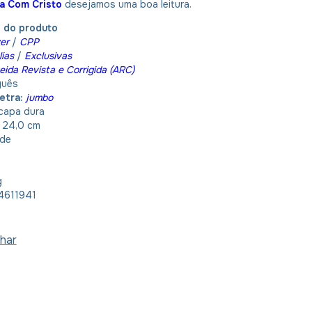
ia Com Cristo
desejamos uma boa leitura.
o do produto
er
/
CPP
lias
/
Exclusivas
eida Revista e Corrigida (ARC)
guês
etra:
jumbo
capa dura
x 24,0 cm
de
g
611941
har