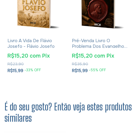
Livro A Vida De Flávio
Pré-Venda Livro O
Josefo - Flávio Josefo
Problema Dos Evangelhos
E Soluções- Eusébio De
R$15,20
com
Pix
R$15,20
com
Pix
Cesareia
R$23,90
R$35,90
-
33
% OFF
-
55
% OFF
R$15,99
R$15,99
É do seu gosto? Então veja estes produtos
similares