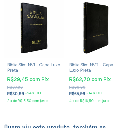
Bíblia Slim NVI - Capa Luxo
Bíblia Slim NVT - Capa
Preta
Luxo Preta
R$29,45
com
Pix
R$62,70
com
Pix
R$67,90
R$99,90
-
54
% OFF
-
34
% OFF
R$30,99
R$65,99
2
x
de
R$15,50
sem juros
4
x
de
R$16,50
sem juros