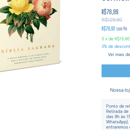
R$78,99
R$129,90
R$76,62
com
Pix
5
x de
R$15,8
3% de descon
Ver mais de
Nossa lo
Ponto de ret
Retirada de
das 9h às 1
WhatsApp).
entraremos 