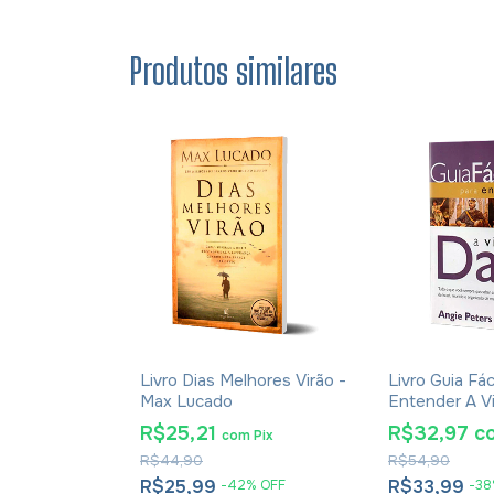
Produtos similares
 De Orar E
Livro Dias Melhores Virão -
Livro Guia Fác
ênçãos De
Max Lucado
Entender A Vi
ie Omartian
Angie Peters
R$25,21
R$32,97
c
m
Pix
com
Pix
R$44,90
R$54,90
R$25,99
R$33,99
%
OFF
-
42
%
OFF
-
38