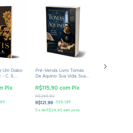
De Um Diabo
Pré-Venda Livro Tomás
Livro Teofania 
- C. S.
De Aquino: Sua Vida, Sua
De Cesareia
ura
Obra E Sua Época -
Eudaldo Forment Giralt
m
Pix
R$115,90
com
Pix
R$55,10
co
R$269,90
R$89,90
OFF
-
55
% OFF
-
35
% O
R$121,99
R$57,99
5
x
de
R$24,40
sem juros
3
x
de
R$19,33
sem