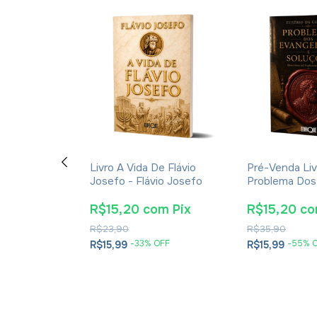
ção E A
Livro A Vida De Flávio
Pré-Venda Liv
cações Da
Josefo - Flávio Josefo
Problema Dos
rna Para A
E Soluções- 
tã - James K.
Cesareia
m
Pix
R$15,20
com
Pix
R$15,20
c
R$23,90
R$35,90
OFF
-
33
% OFF
-
55
% 
R$15,99
R$15,99