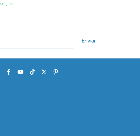
sem juros
5
x
de
R$15,80