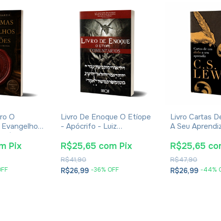
ro O
Livro De Enoque O Etíope
Livro Cartas 
 Evangelhos
- Apócrifo - Luiz
A Seu Aprendiz 
Eusébio De
Alexandre Solano Rossi
Lewis - Broch
om
Pix
R$25,65
com
Pix
R$25,65
co
R$41,90
R$47,90
OFF
-
36
% OFF
-
44
% 
R$26,99
R$26,99