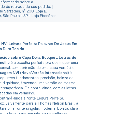
 informando sobre a
ade de retirada do seu pedido. |
e Sarzedas, n° 200, Loja B,
é, São Paulo - SP - Loja Ebenézer
a NVI Leitura Perfeita Palavras De Jesus Em
a Dura Tecido
 Tecido sobre Capa Dura, Bouquet, Letras de
rmelho
é a escolha perfeita pra quem quer uma
normal, sem abrir mão de uma capa versátil e
guagem NVI (Nova Versão Internacional)
é
eguintes fundamentos: precisão, beleza de
a e dignidade, trazendo uma versão ao mesmo
ontemporânea. Ela conta, ainda, com as letras
acadas em vermelho.
ontrará ainda a fonte Leitura Perfeita.
xclusivamente para a Thomas Nelson Brasil, a
ta
é uma fonte singular, moderna, bonita, clara
mesmo tempo em que integra os melhores