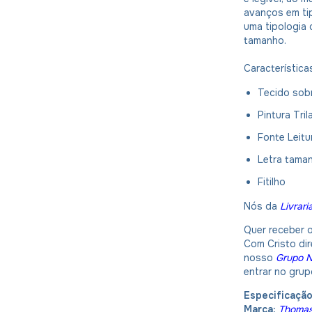
avanços em tip
uma tipologia 
tamanho.
Característica
Tecido sob
Pintura Tril
Fonte Leitu
Letra tama
Fitilho
Nós da
Livrari
Quer receber o
Com Cristo dir
nosso
Grupo 
entrar no gru
Especificaçã
Marca:
Thomas