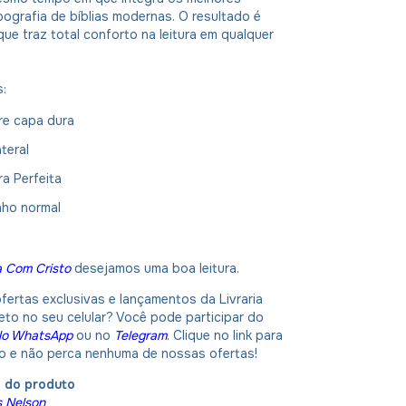
ografia de bíblias modernas. O resultado é
que traz total conforto na leitura em qualquer
s:
re capa dura
ateral
ra Perfeita
nho normal
a Com Cristo
desejamos uma boa leitura.
fertas exclusivas e lançamentos da Livraria
eto no seu celular? Você pode participar do
No WhatsApp
ou no
Telegram
. Clique no link para
po e não perca nenhuma de nossas ofertas!
o do produto
 Nelson