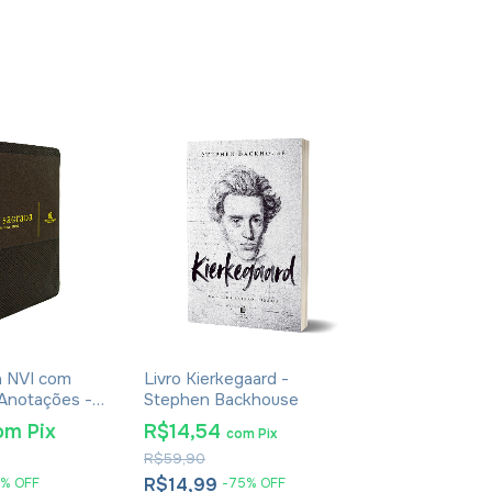
a NVI com
Livro Kierkegaard -
Biblia NVI C
Anotações -
Stephen Backhouse
Para Anotaç
arrom
Vermelha E C
om
Pix
R$14,54
R$76,62
c
com
Pix
R$59,90
R$119,90
R$14,99
R$78,99
%
OFF
-
75
%
OFF
-
3